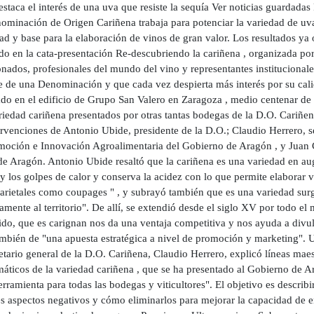
staca el interés de una uva que resiste la sequía Ver noticias guardadas 
ominación de Origen Cariñena trabaja para potenciar la variedad de uv
dad y base para la elaboración de vinos de gran valor. Los resultados y
do en la cata-presentación Re-descubriendo la cariñena , organizada po
onados, profesionales del mundo del vino y representantes instituciona
 de una Denominación y que cada vez despierta más interés por su calida
ado en el edificio de Grupo San Valero en Zaragoza , medio centenar de
iedad cariñena presentados por otras tantas bodegas de la D.O. Cariñena
ervenciones de Antonio Ubide, presidente de la D.O.; Claudio Herrero, 
moción e Innovación Agroalimentaria del Gobierno de Aragón , y Juan 
de Aragón. Antonio Ubide resaltó que la cariñena es una variedad en aug
y los golpes de calor y conserva la acidez con lo que permite elaborar 
rietales como coupages " , y subrayó también que es una variedad surg
amente al territorio". De allí, se extendió desde el siglo XV por todo 
ido, que es carignan nos da una ventaja competitiva y nos ayuda a divu
también de "una apuesta estratégica a nivel de promoción y marketing"
etario general de la D.O. Cariñena, Claudio Herrero, explicó líneas mae
áticos de la variedad cariñena , que se ha presentado al Gobierno de A
rramienta para todas las bodegas y viticultores". El objetivo es describir
es aspectos negativos y cómo eliminarlos para mejorar la capacidad de e