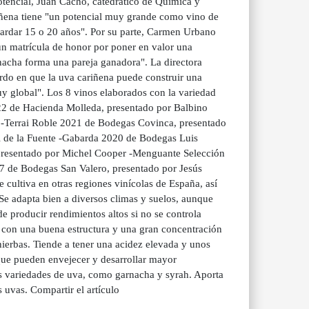
tencial, Juan Cacho, catedrático de Química y
iñena tiene "un potencial muy grande como vino de
uardar 15 o 20 años". Por su parte, Carmen Urbano
un matrícula de honor por poner en valor una
nacha forma una pareja ganadora". La directora
erdo en que la uva cariñena puede construir una
y global". Los 8 vinos elaborados con la variedad
22 de Hacienda Molleda, presentado por Balbino
 -Terrai Roble 2021 de Bodegas Covinca, presentado
 de la Fuente -Gabarda 2020 de Bodegas Luis
 presentado por Michel Cooper -Menguante Selección
7 de Bodegas San Valero, presentado por Jesús
 cultiva en otras regiones vinícolas de España, así
 Se adapta bien a diversos climas y suelos, aunque
de producir rendimientos altos si no se controla
 con una buena estructura y una gran concentración
hierbas. Tiende a tener una acidez elevada y unos
 que pueden envejecer y desarrollar mayor
as variedades de uva, como garnacha y syrah. Aporta
s uvas. Compartir el artículo