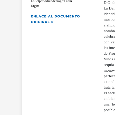
En: elperiodicodearagon.com
D.O. de
Digital
La Den
identi
ENLACE AL DOCUMENTO
mostra
ORIGINAL >
a afici
nombre
celebr
con var
las int
de Pro
Vinos 
sequía 
monova
perfect
extend
trata 
El secr
emblem
una "he
posibl