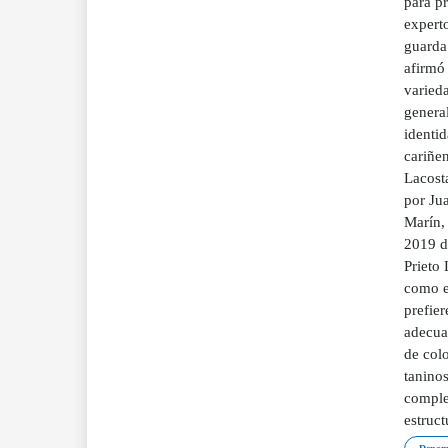
para p
expert
guarda
afirmó
varied
general
identi
cariñe
Lacost
por Ju
Marín,
2019 d
Prieto 
como en
prefier
adecua
de colo
taninos
comple
estruct