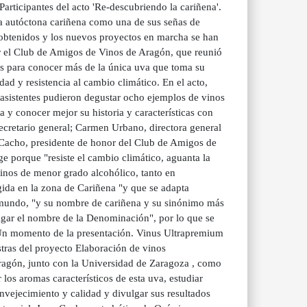
Participantes del acto 'Re-descubriendo la cariñena'.
a autóctona cariñena como una de sus señas de
a obtenidos y los nuevos proyectos en marcha se han
r el Club de Amigos de Vinos de Aragón, que reunió
les para conocer más de la única uva que toma su
d y resistencia al cambio climático. En el acto,
 asistentes pudieron degustar ocho ejemplos de vinos
 y conocer mejor su historia y características con
secretario general; Carmen Urbano, directora general
Cacho, presidente de honor del Club de Amigos de
e porque "resiste el cambio climático, aguanta la
vinos de menor grado alcohólico, tanto en
ida en la zona de Cariñena "y que se adapta
el mundo, "y su nombre de cariñena y su sinónimo más
lgar el nombre de la Denominación", por lo que se
. Un momento de la presentación. Vinus Ultrapremium
stras del proyecto Elaboración de vinos
ragón, junto con la Universidad de Zaragoza , como
 los aromas característicos de esta uva, estudiar
nvejecimiento y calidad y divulgar sus resultados