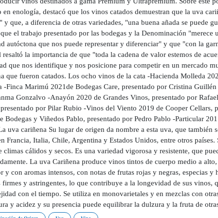
roducir vinos destinados a gama Premium y Ultrapremium. Sobre este po
o en enología, destacó que los vinos catados demuestran que la uva car
" y que, a diferencia de otras variedades, "una buena añada se puede g
 que el trabajo presentado por las bodegas y la Denominación "merece 
ad autóctona que nos puede representar y diferenciar" y que "con la gar
 resaltó la importancia de que "toda la cadena de valor estemos de acu
dad que nos identifique y nos posicione para competir en un mercado mu
na que fueron catados. Los ocho vinos de la cata -Hacienda Molleda 20
a -Finca Marimú 2021de Bodegas Care, presentado por Cristina Guillén
anma Gonzalvo -Anayón 2020 de Grandes Vinos, presentado por Rafael
 presentado por Pilar Rubio -Vinos del Viento 2019 de Cooper Cellars,
e Bodegas y Viñedos Pablo, presentado por Pedro Pablo -Particular 201
La uva cariñena Su lugar de origen da nombre a esta uva, que también se
 Francia, Italia, Chile, Argentina y Estados Unidos, entre otros países.
e climas cálidos y secos. Es una variedad vigorosa y resistente, que pue
damente. La uva Cariñena produce vinos tintos de cuerpo medio a alto,
r y con aromas intensos, con notas de frutas rojas y negras, especias y 
 firmes y astringentes, lo que contribuye a la longevidad de sus vinos,
jidad con el tiempo. Se utiliza en monovarietales y en mezclas con otr
ura y acidez y su presencia puede equilibrar la dulzura y la fruta de otra