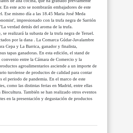
platos de alta cocina, que ha grabado previamente
r. En este acto se nombrarán embajadores de este
el. Ese mismo día a las 18.45 Maria José Meda
mist', impresionado con la trufa negra de Sarrión
"La verdad detrás del aroma de la trufa.
 se realizará la subasta de la trufa negra de Teruel.
afectados por la dana . La Comarca Gúdar-Javalambre
ura Cepa y La Barrica, ganador y finalista,
us tapas ganadoras. En esta edición, el stand de
 El convenio entre la Cámara de Comercio y la
productos agroalimentarios asciende a un importe de
rio turolense de productos de calidad para contar
as el periodo de pandemia. En el marco de este
, como las distintas ferias en Madrid, entre ellas
 Biocultura. También se han realizado otros eventos
ntes en la presentación y degustación de productos