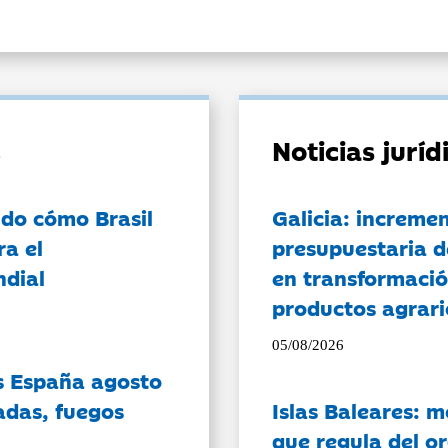
Noticias jurí
do cómo Brasil
Galicia: incremen
ra el
presupuestaria d
ndial
en transformació
productos agrari
05/08/2026
es España agosto
adas, fuegos
Islas Baleares: 
que regula del o