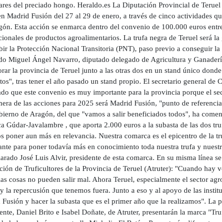
ares del preciado hongo. Heraldo.es La Diputación Provincial de Terue
en Madrid Fusión del 27 al 29 de enero, a través de cinco actividades q
gón. Esta acción se enmarca dentro del convenio de 100.000 euros entre 
ionales de productos agroalimentarios. La trufa negra de Teruel será l
bir la Protección Nacional Transitoria (PNT), paso previo a conseguir l
ado Miguel Ángel Navarro, diputado delegado de Agricultura y Ganadería
rar la provincia de Teruel junto a las otras dos en un stand único donde
os", tras tener el año pasado un stand propio. El secretario general de
ado que este convenio es muy importante para la provincia porque el se
mera de las acciones para 2025 será Madrid Fusión, "punto de referencia
bierno de Aragón, del que "vamos a salir beneficiados todos", ha comen
 Gúdar-Javalambre , que aporta 2.000 euros a la subasta de las dos truf
s poner aun más en relevancia. Nuestra comarca es el epicentro de la t
ante para poner todavía más en conocimiento toda nuestra trufa y nuestr
arado José Luis Alvir, presidente de esta comarca. En su misma línea se
ión de Truficultores de la Provincia de Teruel (Atruter): "Cuando hay vo
las cosas no pueden salir mal. Ahora Teruel, especialmente el sector a
 la repercusión que tenemos fuera. Junto a eso y al apoyo de las instit
Fusión y hacer la subasta que es el primer año que la realizamos". La p
ente, Daniel Brito e Isabel Doñate, de Atruter, presentarán la marca "