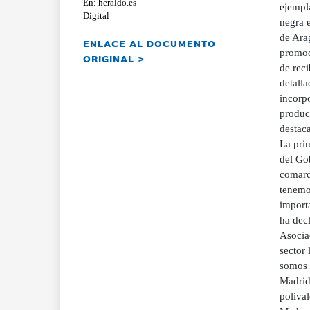
En: heraldo.es
ejempl
Digital
negra 
de Ara
ENLACE AL DOCUMENTO
promoc
ORIGINAL >
de reci
detall
incorpo
product
destac
La pri
del Go
comarca
tenemo
import
ha decl
Asociac
sector 
somos y
Madrid 
polival