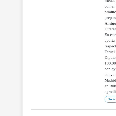
Meda, d
con el
produc
prepar
Al sigu
Diferen
En este
aporta 
respec
Teruel 
Diputa
100.00
con ay
conveni
Madrid
en Bilb
agroali
Trufa