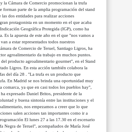
l y la Cámara de Comercio promocionan la trufa
ue forman parte de la amplia programación del stand
las dos entidades para realizar acciones
a gran protagonista en un momento en el que acaba
a Indicación Geográfica Protegida (IGP), como ha
. Es la apuesta de este año en el que "nos vamos a
 van a estar representados todos nuestros
 Cámara de Comercio de Teruel, Santiago Ligros, ha
ctor agroalimentario da trabajo en muchos puntos.
 del producto agroalimentario gourmet", en el Stand
tado Ligros. En esta acción también colabora la
as del día 28 . "La trufa es un producto que
rufa. En Madrid se nos brinda una oportunidad muy
a comarca, ya que en casi todos los pueblos hay",
 ha expresado Daniel Britos, presidente de la
luntad y buena sintonía entre las instituciones y el
groalimentario, nos empezamos a creer que lo que
uciones salen acciones tan importantes como ir a
rogramación El lunes 27 a las 17.30 en el escenario
Trufa Negra de Teruel", acompañados de María José