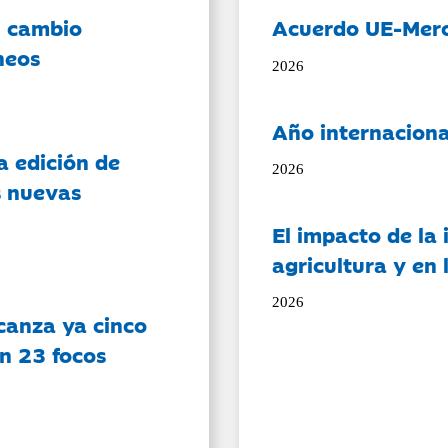
l cambio
Acuerdo UE-Mer
neos
2026
Año internaciona
a edición de
2026
s nuevas
El impacto de la i
agricultura y en
2026
canza ya cinco
on 23 focos