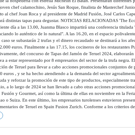
e la hospedería con estrella Michelin El Batán. Presentarán diferentes 
 joven chef calamochino, Jesús San Roque, finalista de Masterchef Junio
to al chef Joan Roca y al presidente de Madrid Fusión, José Carlos Cap
ará distintas tapas para degustar. NOTICIAS RELACIONADAS 'The Econo
iente día a las 13.00, Juanma Blasco impartirá una conferencia titulada 
ciando lo auténtico de lo natural". A las 16.20, en el espacio polivalente,
 caso se subastarán 2 trufas y el dinero recaudado se destinará a los 
2.000 euros. Finalmente a las 17.15, los cocineros de los restaurantes P
tivamente, del concurso de Tapas del Jamón de Teruel 2024, elaborarán s
va a estar representado por 8 empresarios del sector de la trufa negra.
ción de Teruel para llevar a cabo acciones promocionales conjuntos de 
0 euros , y se ha hecho atendiendo a la demanda del sector agroalimenta
uda y reforzar la promoción de este tipo de productos, especialmente tr
o, a lo largo de 2024 se han llevado a cabo otras acciones promocionales
 Fusión y Gourmet, así como la última de ellas en noviembre en la Feria
ao o Suiza. En este último, los empresarios turolenses estuvieron prese
mentarios de Teruel en Spain Fusion Zurich. Conforme a los criterios de