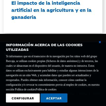
El impacto de la inteligencia
artificial en la agricultura y en la
ganadería
INFORMACIÓN ACERCA DE LAS COOKIES
UTILIZADAS
Te informamos que en el transcurso de tu navegación por los sitios web del grupo
Ibercaja, se utilizan cookies propias (ficheros de datos anónimos) y de terceros, las
cuales se almacenan en el dispositivo del usuario, de manera no intrusiva. Estos
Fundación Bancaria Ibercaja C.I.F. G-50000652.
datos se utilizan exclusivamente para habilitar y estudiar algunas interacciones de la
Inscrita en el Registro de Fundaciones del Mº de Educación, Cultura y Deporte con el nº
navegación en un sitio Web, y acumulan datos que pueden ser actualizados y
1689.
recuperados. Puedes obtener más información, conocer cómo cambiar la
Domicilio social: Joaquín Costa, 13. 50001 Zaragoza.
configuración y/o revocar tu consentimiento previo al empleo de cookies, en nuestra
Contacto
Declaración de accesibilidad
sección Política de cookies
Política de cookies
Aviso legal
Política de privacidad
Política de Cookies
CONFIGURAR
ACEPTAR