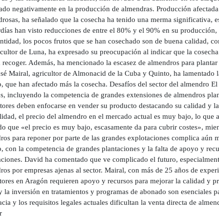
ado negativamente en la producción de almendras. Producción afectada 
drosas, ha señalado que la cosecha ha tenido una merma significativa, e
rdías han visto reducciones de entre el 80% y el 90% en su producción,
antidad, los pocos frutos que se han cosechado son de buena calidad, co
cultor de Luna, ha expresado su preocupación al indicar que la cosecha
a recoger. Además, ha mencionado la escasez de almendros para plantar
sé Mairal, agricultor de Almonacid de la Cuba y Quinto, ha lamentado l
, que han afectado más la cosecha. Desafíos del sector del almendro El
os, incluyendo la competencia de grandes extensiones de almendros pla
tores deben enfocarse en vender su producto destacando su calidad y la
ilidad, el precio del almendro en el mercado actual es muy bajo, lo que
do que «el precio es muy bajo, escasamente da para cubrir costes», mien
os para reponer por parte de las grandes explotaciones complica aún más
o, con la competencia de grandes plantaciones y la falta de apoyo y re
aciones. David ha comentado que ve complicado el futuro, especialmente
ros por empresas ajenas al sector. Mairal, con más de 25 años de exper
tores en Aragón requieren apoyo y recursos para mejorar la calidad y p
 y la inversión en tratamientos y programas de abonado son esenciales p
cia y los requisitos legales actuales dificultan la venta directa de alm
r