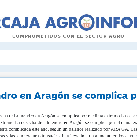
COMPROMETIDOS CON EL SECTOR AGRO
dro en Aragón se complica p
echa del almendro en Aragón se complica por el clima extremo La cose
extremo La cosecha del almendro en Aragón se complica por el clima 
senta complicada este año, según un balance realizado por ARA GA. Las 
vas y las temperaturas inusuales, han llevado a un aumento en los ataqu