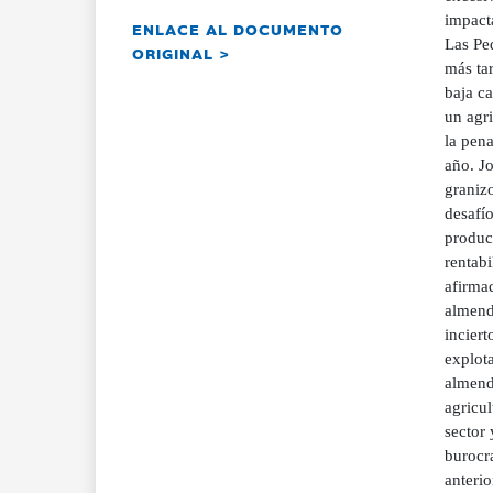
impact
ENLACE AL DOCUMENTO
Las Pe
ORIGINAL >
más ta
baja c
un agri
la pen
año. Jo
granizo
desafí
produc
rentab
afirma
almendr
inciert
explot
almend
agricul
sector
burocra
anterio