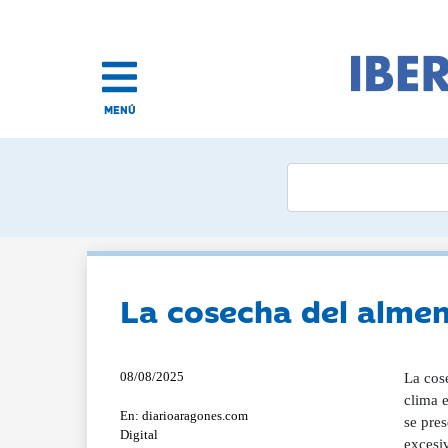
MENÚ
La cosecha del almen
08/08/2025
La cos
clima 
En: diarioaragones.com
se pre
Digital
excesi