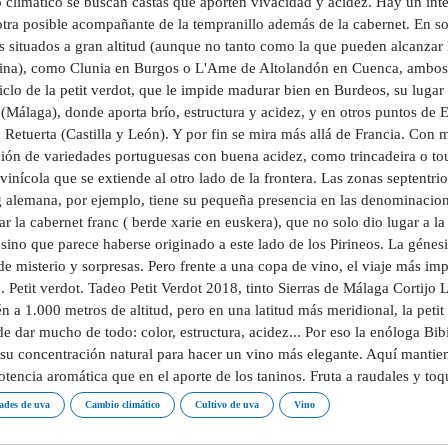
 climático se buscan castas que aporten vivacidad y acidez. Hay un inte
tra posible acompañante de la tempranillo además de la cabernet. En so
s situados a gran altitud (aunque no tanto como la que pueden alcanzar 
ina), como Clunia en Burgos o L'Ame de Altolandón en Cuenca, ambos a
iclo de la petit verdot, que le impide madurar bien en Burdeos, su lugar
(Málaga), donde aporta brío, estructura y acidez, y en otros puntos de
 Retuerta (Castilla y León). Y por fin se mira más allá de Francia. Co
ión de variedades portuguesas con buena acidez, como trincadeira o touri
vinícola que se extiende al otro lado de la frontera. Las zonas septentr
ng alemana, por ejemplo, tiene su pequeña presencia en las denominacion
ar la cabernet franc ( berde xarie en euskera), que no solo dio lugar a la
 sino que parece haberse originado a este lado de los Pirineos. La génes
de misterio y sorpresas. Pero frente a una copa de vino, el viaje más imp
. Petit verdot. Tadeo Petit Verdot 2018, tinto Sierras de Málaga Cortij
 a 1.000 metros de altitud, pero en una latitud más meridional, la petit
e dar mucho de todo: color, estructura, acidez... Por eso la enóloga Bib
r su concentración natural para hacer un vino más elegante. Aquí mantie
otencia aromática que en el aporte de los taninos. Fruta a raudales y t
ades de uva
Cambio climático
Cultivo de uva
Vino