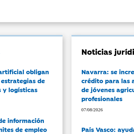
Noticias jurí
artificial obligan
Navarra: se incr
 estrategias de
crédito para las 
 y logísticas
de jóvenes agricu
profesionales
07/08/2026
de información
ámites de empleo
País Vasco: ayud