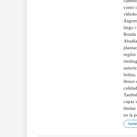
cambio
como o
viñedo
Argent
largo c
Ronda 
Abadía
plantac
región 
riesli
autoriz
beltza,
llenos 
calidad
También
capaz d
limita
en la p
Varied