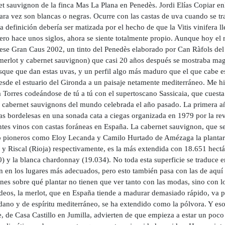
et sauvignon de la finca Mas La Plana en Penedès. Jordi Elías Copiar e
ara vez son blancas o negras. Ocurre con las castas de uva cuando se tra
 definición debería ser matizada por el hecho de que la Vitis vinifera l
ero hace unos siglos, ahora se siente totalmente propio. Aunque hoy el r
 ese Gran Caus 2002, un tinto del Penedès elaborado por Can Ràfols del
 merlot y cabernet sauvignon) que casi 20 años después se mostraba mag
sque que dan estas uvas, y un perfil algo más maduro que el que cabe es
desde el estuario del Gironda a un paisaje netamente mediterráneo. Me 
 Torres codeándose de tú a tú con el supertoscano Sassicaia, que cuesta
e cabernet sauvignons del mundo celebrada el año pasado. La primera a
as bordelesas en una sonada cata a ciegas organizada en 1979 por la rev
ntes vinos con castas foráneas en España. La cabernet sauvignon, que se
 pioneros como Eloy Lecanda y Camilo Hurtado de Amézaga la plantaron
y Riscal (Rioja) respectivamente, es la más extendida con 18.651 hectár
) y la blanca chardonnay (19.034). No toda esta superficie se traduce e
n en los lugares más adecuados, pero esto también pasa con las de aquí 
nes sobre qué plantar no tienen que ver tanto con las modas, sino con l
deos, la merlot, que en España tiende a madurar demasiado rápido, va pe
dano y de espíritu mediterráneo, se ha extendido como la pólvora. Y es
, de Casa Castillo en Jumilla, advierten de que empieza a estar un poco 