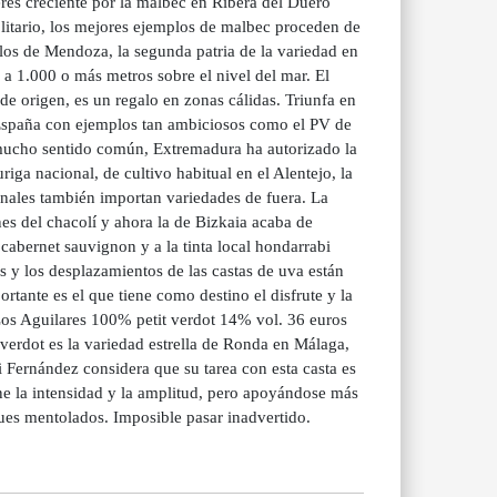
rés creciente por la malbec en Ribera del Duero
litario, los mejores ejemplos de malbec proceden de
los de Mendoza, la segunda patria de la variedad en
 1.000 o más metros sobre el nivel del mar. El
 de origen, es un regalo en zonas cálidas. Triunfa en
 España con ejemplos tan ambiciosos como el PV de
n mucho sentido común, Extremadura ha autorizado la
ga nacional, de cultivo habitual en el Alentejo, la
ionales también importan variedades de fuera. La
es del chacolí y ahora la de Bizkaia acaba de
 cabernet sauvignon y a la tinta local hondarrabi
is y los desplazamientos de las castas de uva están
ortante es el que tiene como destino el disfrute y la
o Los Aguilares 100% petit verdot 14% vol. 36 euros
 verdot es la variedad estrella de Ronda en Málaga,
i Fernández considera que su tarea con esta casta es
ne la intensidad y la amplitud, pero apoyándose más
oques mentolados. Imposible pasar inadvertido.