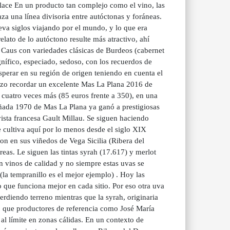
nlace En un producto tan complejo como el vino, las
za una línea divisoria entre autóctonas y foráneas.
leva siglos viajando por el mundo, y lo que era
elato de lo autóctono resulte más atractivo, ahí
 Caus con variedades clásicas de Burdeos (cabernet
nífico, especiado, sedoso, con los recuerdos de
perar en su región de origen teniendo en cuenta el
hizo recordar un excelente Mas La Plana 2016 de
 cuatro veces más (85 euros frente a 350), en una
ñada 1970 de Mas La Plana ya ganó a prestigiosas
ista francesa Gault Millau. Se siguen haciendo
 cultiva aquí por lo menos desde el siglo XIX
 en sus viñedos de Vega Sicilia (Ribera del
eas. Le siguen las tintas syrah (17.617) y merlot
n vinos de calidad y no siempre estas uvas se
(la tempranillo es el mejor ejemplo) . Hoy las
o que funciona mejor en cada sitio. Por eso otra uva
rdiendo terreno mientras que la syrah, originaria
o que productores de referencia como José María
al límite en zonas cálidas. En un contexto de