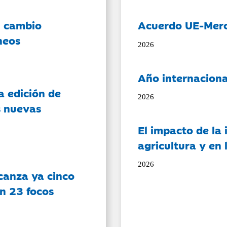
l cambio
Acuerdo UE-Mer
neos
2026
Año internaciona
a edición de
2026
s nuevas
El impacto de la i
agricultura y en
2026
canza ya cinco
on 23 focos