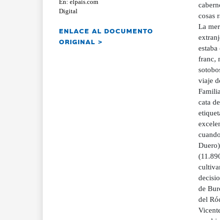
En: elpais.com
cabern
Digital
cosas r
La mera
ENLACE AL DOCUMENTO
extranj
ORIGINAL >
estaba
franc,
sotobo
viaje 
Familia
cata d
etiquet
excele
cuando
Duero) 
(11.890
cultiva
decisio
de Bur
del Ró
Vicente