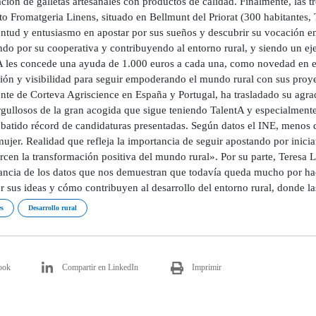
ación de galletas artesanales con productos de calidad. Finalmente, las
to Fromatgeria Linens, situado en Bellmunt del Priorat (300 habitantes,
ntud y entusiasmo en apostar por sus sueños y descubrir su vocación en 
ndo por su cooperativa y contribuyendo al entorno rural, y siendo un ej
A les concede una ayuda de 1.000 euros a cada una, como novedad en est
ión y visibilidad para seguir empoderando el mundo rural con sus proy
nte de Corteva Agriscience en España y Portugal, ha trasladado su agra
gullosos de la gran acogida que sigue teniendo TalentA y especialmente 
batido récord de candidaturas presentadas. Según datos el INE, menos de
ujer. Realidad que refleja la importancia de seguir apostando por inici
rcen la transformación positiva del mundo rural». Por su parte, Teresa 
ancia de los datos que nos demuestran que todavía queda mucho por ha
r sus ideas y cómo contribuyen al desarrollo del entorno rural, donde 
s
Desarrollo rural
ook
Compartir en LinkedIn
Imprimir