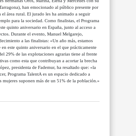
 tres hermanas Orós, Marina, Elena y Mercedes con su
 Tarragona), han emocionado al público presente por
el área rural. El jurado les ha animado a seguir
emplo para la sociedad. Como finalistas, el Programa
e quinto aniversario en España, junto al acceso a
ectos. Durante el evento, Manuel Melgarejo,
decimiento a las finalistas: «Un año más, estamos
en este quinto aniversario en el que prácticamente
l 29% de las explotaciones agrarias tiene al frente
ativas como esta que contribuyan a acortar la brecha
López, presidenta de Fademur, ha resaltado que: «la
cer, Programa TalentA es un espacio dedicado a
las mujeres suponen más de un 51% de la población.»