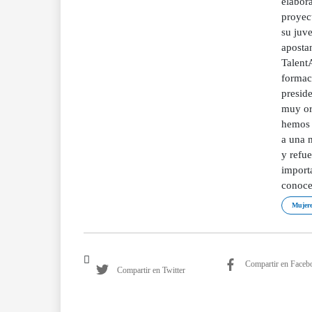
elabor
proyec
su juve
aposta
Talent
formac
preside
muy or
hemos 
a una m
y refue
import
conoce
Mujere
Compartir en Faceb
Compartir en Twitter