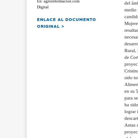
En: agroinformacion.com
del ám
Digital
medio r
candida
ENLACE AL DOCUMENTO
Mujere
ORIGINAL >
resalta
necesar
desarr
Rural,
de Cort
proyect
Cristin
sido to
Aliment
en su 5
para s
ha sido
lograr 
descart
Antas 
proyect