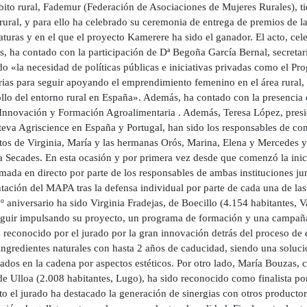
bito rural, Fademur (Federación de Asociaciones de Mujeres Rurales), ti
ural, y para ello ha celebrado su ceremonia de entrega de premios de la
turas y en el que el proyecto Kamerere ha sido el ganador. El acto, cel
s, ha contado con la participación de Dª Begoña García Bernal, secretar
do «la necesidad de políticas públicas e iniciativas privadas como el Pr
ias para seguir apoyando el emprendimiento femenino en el área rural, 
ollo del entorno rural en España». Además, ha contado con la presencia 
 Innovación y Formación Agroalimentaria . Además, Teresa López, pres
eva Agriscience en España y Portugal, han sido los responsables de con
os de Virginia, María y las hermanas Orós, Marina, Elena y Mercedes y 
a Secades. En esta ocasión y por primera vez desde que comenzó la inici
mada en directo por parte de los responsables de ambas instituciones jun
ación del MAPA tras la defensa individual por parte de cada una de las f
º aniversario ha sido Virginia Fradejas, de Boecillo (4.154 habitantes,
eguir impulsando su proyecto, un programa de formación y una campaña 
 reconocido por el jurado por la gran innovación detrás del proceso de 
ingredientes naturales con hasta 2 años de caducidad, siendo una soluci
ados en la cadena por aspectos estéticos. Por otro lado, María Bouzas, 
de Ulloa (2.008 habitantes, Lugo), ha sido reconocido como finalista po
o el jurado ha destacado la generación de sinergias con otros productore