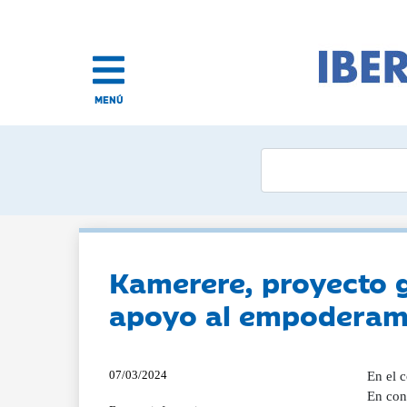
MENÚ
Kamerere, proyecto g
apoyo al empoderami
07/03/2024
En el c
En con