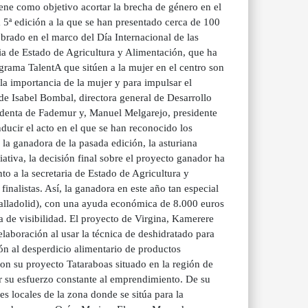
ene como objetivo acortar la brecha de género en el
 5ª edición a la que se han presentado cerca de 100
ebrado en el marco del Día Internacional de las
ia de Estado de Agricultura y Alimentación, que ha
ograma TalentA que sitúen a la mujer en el centro son
la importancia de la mujer y para impulsar el
de Isabel Bombal, directora general de Desarrollo
identa de Fademur y, Manuel Melgarejo, presidente
ducir el acto en el que se han reconocido los
la ganadora de la pasada edición, la asturiana
ativa, la decisión final sobre el proyecto ganador ha
to a la secretaria de Estado de Agricultura y
inalistas. Así, la ganadora en este año tan especial
 Valladolid), con una ayuda económica de 8.000 euros
de visibilidad. El proyecto de Virgina, Kamerere
elaboración al usar la técnica de deshidratado para
ón al desperdicio alimentario de productos
con su proyecto Tataraboas situado en la región de
r su esfuerzo constante al emprendimiento. De su
s locales de la zona donde se sitúa para la