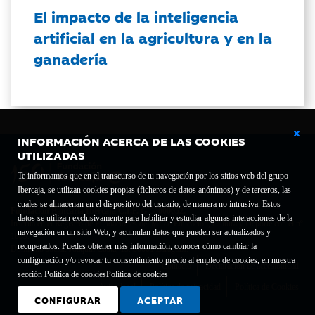
El impacto de la inteligencia
artificial en la agricultura y en la
ganadería
INFORMACIÓN ACERCA DE LAS COOKIES
UTILIZADAS
Te informamos que en el transcurso de tu navegación por los sitios web del grupo
Ibercaja, se utilizan cookies propias (ficheros de datos anónimos) y de terceros, las
cuales se almacenan en el dispositivo del usuario, de manera no intrusiva. Estos
Fundación Bancaria Ibercaja C.I.F. G-50000652.
datos se utilizan exclusivamente para habilitar y estudiar algunas interacciones de la
Inscrita en el Registro de Fundaciones del Mº de Educación, Cultura y Deporte con el nº
navegación en un sitio Web, y acumulan datos que pueden ser actualizados y
1689.
recuperados. Puedes obtener más información, conocer cómo cambiar la
Domicilio social: Joaquín Costa, 13. 50001 Zaragoza.
configuración y/o revocar tu consentimiento previo al empleo de cookies, en nuestra
Contacto
Declaración de accesibilidad
sección Política de cookies
Política de cookies
Aviso legal
Política de privacidad
Política de Cookies
CONFIGURAR
ACEPTAR