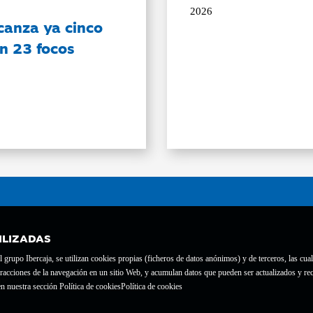
2026
canza ya cinco
on 23 focos
ILIZADAS
grupo Ibercaja, se utilizan cookies propias (ficheros de datos anónimos) y de terceros, las cual
interacciones de la navegación en un sitio Web, y acumulan datos que pueden ser actualizados y
te con el nº 1689.
n nuestra sección Política de cookies
Política de cookies