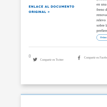
en una 
ENLACE AL DOCUMENTO
freno d
ORIGINAL >
renovac
relevo 
sobre 
prefie
Ovino 
Compartir en Faceb
Compartir en Twitter