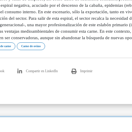
espiral negativa, acuciado por el descenso de la cabaña, epidemias (reb
el consumo interno. En este escenario, sólo la exportación, tanto en vi
ión del sector. Para salir de esta espiral, el sector recalca la necesidad
generacional-, una mayor profesionalización de este eslabón primario (i
las ventajas medioambientales de consumir esta carne. En este contexto,
ren ser conservadoras, aunque sin abandonar la búsqueda de nuevas opo
de carne
Carne de ovino
ook
Compartir en LinkedIn
Imprimir