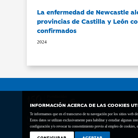
La enfermedad de Newcastle al
provincias de Castilla y León c
confirmados
2024
INFORMACIÓN ACERCA DE LAS COOKIES UT
Te informamos que en el transcurso de tu navegación por los sitios web del 
Fundación Bancaria Ibercaja C.I.F. G-50000652.
Estos datos se utilizan exclusivamente para habilitar y estudiar algunas 
Inscrita en el Registro de Fundaciones del Mº de Educación, Cultura y Depor
configuración y/o revocar tu consentimiento previo al empleo de cookies, e
Domicilio social: Joaquín Costa, 13. 50001 Zaragoza.
CONFIGURAR
ACEPTAR