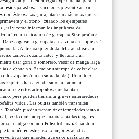
nvestigación y la metodología experimental para la
n estos parásitos, las acciones preventivas para
es domésticos. Las garrapatas son arácnidos que se
primavera y el otoño , cuando los ejemplares
us , tal y como informan los impulsores de
alcohol en una picadura de garrapata Si se produce
 Debe cogerse la garrapata en la zona en la que está
 o quemarla . Ante cualquier duda debe acudirse a un
raerse también cuanto antes, y llevarlo a un
eniente usar gorra o sombrero, vestir de manga larga
alias o chancla s. Es mejor usar ropa de color claro
a o los zapatos (nunca sobre la piel). Un último
. Los expertos han alertado sobre un aumento
icadura de estos artrópodos, que habitan
 humano, pues pueden transmitir graves enfermedades
alitis vírica . Las pulgas también transmiten
s. También pueden transmitir enfermedades tanto a
mal, por lo que, aunque una mascota las tenga es
como la pulga común ( Pulex irritans ). Cuando un
ue también en este caso lo mejor es acudir al
preventivos que impiden que estos parásitos se