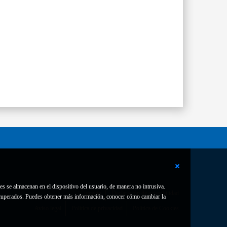
es se almacenan en el dispositivo del usuario, de manera no intrusiva.
Contacto
Declaración de accesibilidad
 recuperados. Puedes obtener más información, conocer cómo cambiar la
Aviso legal
Política de privacidad
Política de Cookies