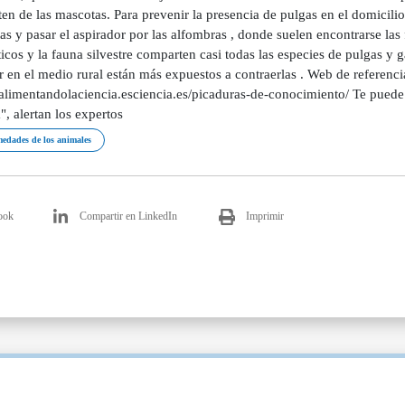
en de las mascotas. Para prevenir la presencia de pulgas en el domicili
s y pasar el aspirador por las alfombras , donde suelen encontrarse las
cos y la fauna silvestre comparten casi todas las especies de pulgas y ga
r en el medio rural están más expuestos a contraerlas . Web de referenci
/alimentandolaciencia.esciencia.es/picaduras-de-conocimiento/ Te puede 
, alertan los expertos
edades de los animales
ook
Compartir en LinkedIn
Imprimir