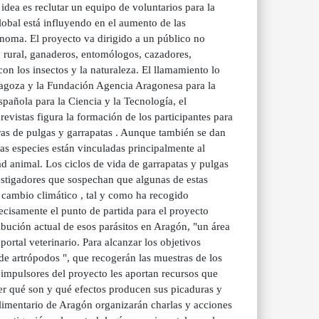
dea es reclutar un equipo de voluntarios para la
lobal está influyendo en el aumento de las
noma. El proyecto va dirigido a un público no
o rural, ganaderos, entomólogos, cazadores,
con los insectos y la naturaleza. El llamamiento lo
ragoza y la Fundación Agencia Aragonesa para la
pañola para la Ciencia y la Tecnología, el
vistas figura la formación de los participantes para
ras de pulgas y garrapatas . Aunque también se dan
s especies están vinculadas principalmente al
dad animal. Los ciclos de vida de garrapatas y pulgas
stigadores que sospechan que algunas de estas
 cambio climático , tal y como ha recogido
ecisamente el punto de partida para el proyecto
bución actual de esos parásitos en Aragón, "un área
portal veterinario. Para alcanzar los objetivos
de artrópodos ", que recogerán las muestras de los
s impulsores del proyecto les aportan recursos que
cer qué son y qué efectos producen sus picaduras y
alimentario de Aragón organizarán charlas y acciones