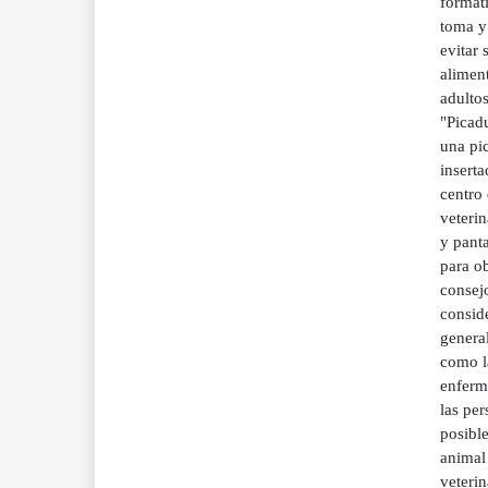
formati
toma y 
evitar
alimen
adultos
"Picad
una pic
inserta
centro 
veterin
y panta
para ob
consejo
conside
general
como l
enferm
las per
posibl
animal
veteri