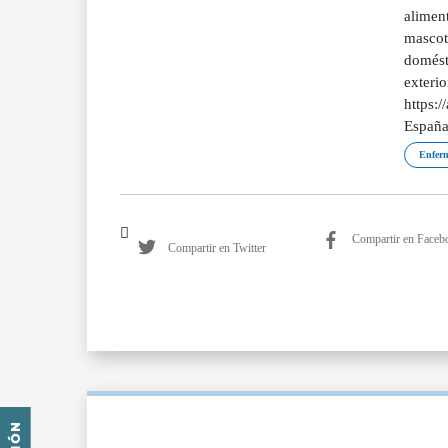
aliment
mascota
domésti
exterio
https:/
España"
Enferm
Compartir en Faceb
Compartir en Twitter