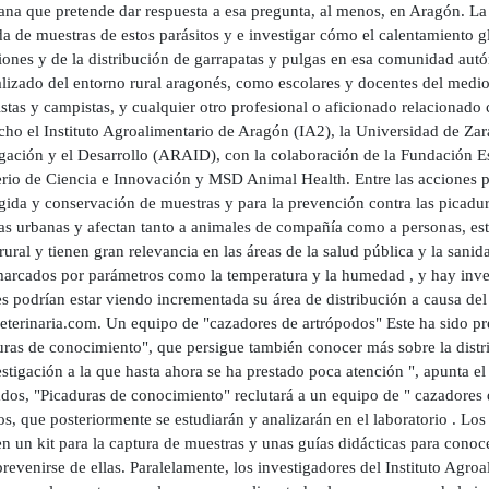
na que pretende dar respuesta a esa pregunta, al menos, en Aragón. La i
a de muestras de estos parásitos y e investigar cómo el calentamiento g
iones y de la distribución de garrapatas y pulgas en esa comunidad autó
alizado del entorno rural aragonés, como escolares y docentes del medi
stas y campistas, y cualquier otro profesional o aficionado relacionado 
cho el Instituto Agroalimentario de Aragón (IA2), la Universidad de Za
igación y el Desarrollo (ARAID), con la colaboración de la Fundación Es
rio de Ciencia e Innovación y MSD Animal Health. Entre las acciones pre
ogida y conservación de muestras y para la prevención contra las picadu
as urbanas y afectan tanto a animales de compañía como a personas, esta
ural y tienen gran relevancia en las áreas de la salud pública y la sani
marcados por parámetros como la temperatura y la humedad , y hay inve
s podrían estar viendo incrementada su área de distribución a causa del
eterinaria.com. Un equipo de "cazadores de artrópodos" Este ha sido pr
uras de conocimiento", que persigue también conocer más sobre la distri
stigación a la que hasta ahora se ha prestado poca atención ", apunta el 
dos, "Picaduras de conocimiento" reclutará a un equipo de " cazadores 
os, que posteriormente se estudiarán y analizarán en el laboratorio . Lo
n un kit para la captura de muestras y unas guías didácticas para cono
evenirse de ellas. Paralelamente, los investigadores del Instituto Agro