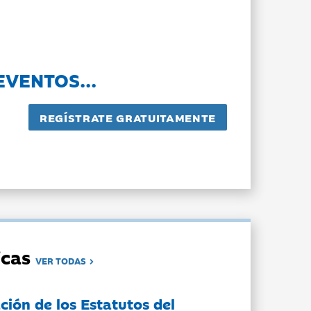
EVENTOS...
dicas
VER TODAS
ción de los Estatutos del