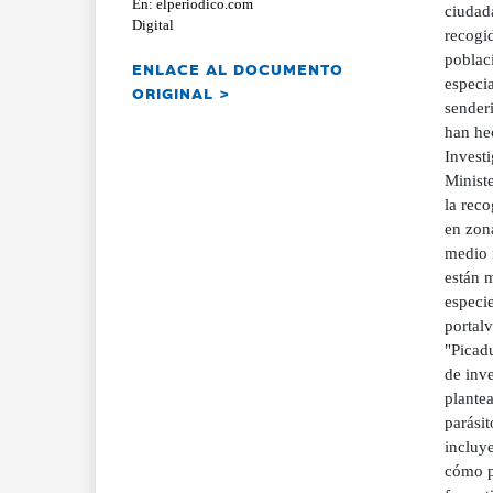
En: elperiodico.com
ciudada
Digital
recogid
poblac
ENLACE AL DOCUMENTO
especi
ORIGINAL >
senderi
han he
Invest
Ministe
la rec
en zon
medio r
están 
especie
portalv
"Picad
de inve
plantea
parásit
incluye
cómo pr