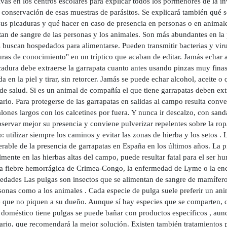
vas en los centros escolares para explicar todos los pormenores de la i
conservación de esas muestras de parásitos. Se explicará también qué so
 sus picaduras y qué hacer en caso de presencia en personas o en animal
tan de sangre de las personas y los animales. Son más abundantes en la 
 buscan hospedados para alimentarse. Pueden transmitir bacterias y vir
uras de conocimiento" en un tríptico que acaban de editar. Jamás echar 
adura debe extraerse la garrapata cuanto antes usando pinzas muy finas.
da en la piel y tirar, sin retorcer. Jamás se puede echar alcohol, aceite
de salud. Si es un animal de compañía el que tiene garrapatas deben ext
ario. Para protegerse de las garrapatas en salidas al campo resulta conv
lones largos con los calcetines por fuera. Y nunca ir descalzo, con sand
servar mejor su presencia y conviene pulverizar repelentes sobre la rop
: utilizar siempre los caminos y evitar las zonas de hierba y los setos 
rable de la presencia de garrapatas en España en los últimos años. La p
mente en las hierbas altas del campo, puede resultar fatal para el ser
a fiebre hemorrágica de Crimea-Congo, la enfermedad de Lyme o la encef
edades Las pulgas son insectos que se alimentan de sangre de mamífero
sonas como a los animales . Cada especie de pulga suele preferir un ani
e que no piquen a su dueño. Aunque sí hay especies que se comparten, 
 doméstico tiene pulgas se puede bañar con productos específicos , aunq
nario, que recomendará la mejor solución. Existen también tratamientos 