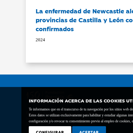
La enfermedad de Newcastle al
provincias de Castilla y León c
confirmados
2024
INFORMACIÓN ACERCA DE LAS COOKIES UT
Te informamos que en el transcurso de tu navegación por los sitios web del 
Fundación Bancaria Ibercaja C.I.F. G-50000652.
Estos datos se utilizan exclusivamente para habilitar y estudiar algunas 
Inscrita en el Registro de Fundaciones del Mº de Educación, Cultura y Depor
configuración y/o revocar tu consentimiento previo al empleo de cookies, e
Domicilio social: Joaquín Costa, 13. 50001 Zaragoza.
CONFIGURAR
ACEPTAR