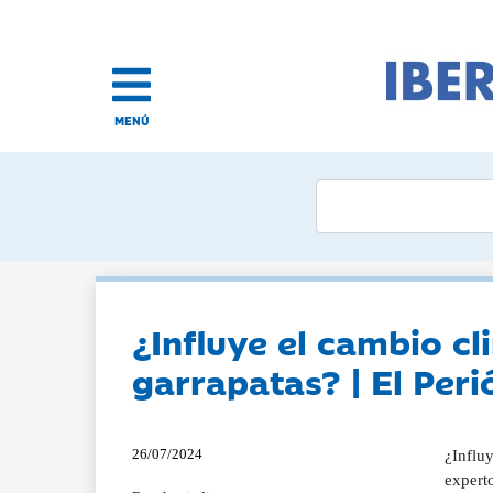
MENÚ
¿Influye el cambio cl
garrapatas? | El Peri
26/07/2024
¿Influy
expert