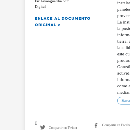
En: lavanguardia.com
instala
Digital
panele
provee
ENLACE AL DOCUMENTO
La ins
ORIGINAL >
la posi
informa
tierra,
la cali
este cu
produc
Gonzál
activi
informa
como a
mediant
Planta
Compartir en Faceb
Compartir en Twitter