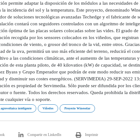
ción permite adaptar la disposición de los módulos a las necesidades de 
s la incidencia del sol y la temperatura. Este proyecto, denominado Win
dor de soluciones tecnológicas avanzadas Techedge y el fabricante de s
talación contará con seguidores controlados con un algoritmo de intelig
ción óptima de las placas solares colocadas sobre las vides. El grado de 
ción recogida por los sensores colocados en los viñedos, que registran d
 condiciones de viento, o grosor del tronco de la vid, entre otros. Gracias
dad de la uva, permitirá un uso más eficiente del terreno, reducirá el co
ltivo a las condiciones climáticas, ante el aumento de las temperaturas y
ción de esta planta piloto, de 40 kilovatios (kW) de capacidad, se dest
ez Byass y Grupo Emperador que podrán de este modo reducir sus emisi
dad y disminuir sus costes energéticos. (SERVIMEDIA) 29-SEP-2022 
ción es propiedad de Servimedia. Sólo puede ser difundida por los clien
utor o fuente. Todos los derechos reservados. Queda prohibida la distri
e cualquier vía o soporte.
 agrovoltaica inteligente
Viñedos
Proyecto Winesolar
ook
Compartir en LinkedIn
Imprimir