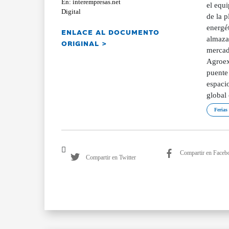
En: interempresas.net
el equi
Digital
de la p
energét
ENLACE AL DOCUMENTO
almaza
ORIGINAL >
mercad
Agroexp
puente 
espaci
global
Ferias
Compartir en Faceb
Compartir en Twitter