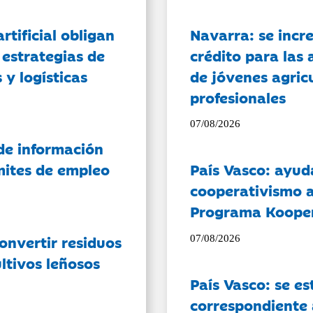
artificial obligan
Navarra: se incr
 estrategias de
crédito para las 
 y logísticas
de jóvenes agricu
profesionales
07/08/2026
de información
ámites de empleo
País Vasco: ayud
cooperativismo a
Programa Koope
onvertir residuos
07/08/2026
ltivos leñosos
País Vasco: se es
correspondiente a