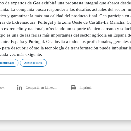
po de expertos de Gea exhibirá una propuesta integral que abarca desde l
lanta. La compañía busca responder a los desafíos actuales del sector: 
ico y garantizar la máxima calidad del producto final. Gea participa en
ras de Extremadura, Portugal y la zona Oeste de Castilla-La Mancha. C
o extremeño y nacional, ofreciendo un soporte técnico cercano y solucio
o es una de las ferias más importantes del sector agrícola en España de
entre España y Portugal. Gea invita a todos los profesionales, gerentes d
o para descubrir cómo la tecnología de transformación puede impulsar 
 cada vez más exigente.
 comerciales
Aceite de oliva
ook
Compartir en LinkedIn
Imprimir