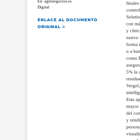
En: agronegocios.es
finales
Digital
control
Soluti
ENLACE AL DOCUMENTO
con más
ORIGINAL >
y cítri
nuevo 
forma r
o a ba
como E
asegura
5% la a
resulta
Vergel
intelli
Esta ap
mayor p
del co
y rend
persona
visual