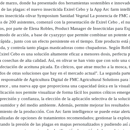
 de marzo, donde ha presentado dos herramientas sostenibles e innovador
 de las plagas: el nuevo insecticida Exirel Cebo y la App Arc farm intell
ons insecticida olivar Symposium Sanidad Vegetal La ponencia de FMC A
 de 200 asistentes, comenzó con la presentación de Exirel Cebo , el nue
cos, por parte de Elena Robles, Product Manager de Insecticidas para Esp
modo de acción, a base de cyazypyr que permite combinar un potente ef
ápida , junto con un efecto persistente en el tiempo. Este producto está
nda, y controla tanto plagas masticadoras como chupadoras. Según Robles
xirel Cebo es una solución altamente eficaz a menores dosis, perfecta 
 cosechas de alta calidad. Así, en olivar se han visto que con solo una
fectación de aceituna picada. En cítricos, que atrae mucho a la mosca, 
dos de otras soluciones que hay en el mercado actual". La segunda parte
, responsable de Agricultura Digital de FMC Agricultural Solutions para
gence , una nueva app que proporciona una capacidad única en la visuali
licación nos permite visualizar de forma fácil los puntos críticos emerge
recisión y confianza, la elección de la aplicación selectiva de la soluci
nsumidor y del medio ambiente. Además, permite mejorar los resultados t
imiento de la producción. Con Arc farm intelligence se puede estar aler
lizadas de opciones de tratamientos recomendados; gestionar la explota
izando la presión de las plagas en mapas personalizados y pudiendo así 