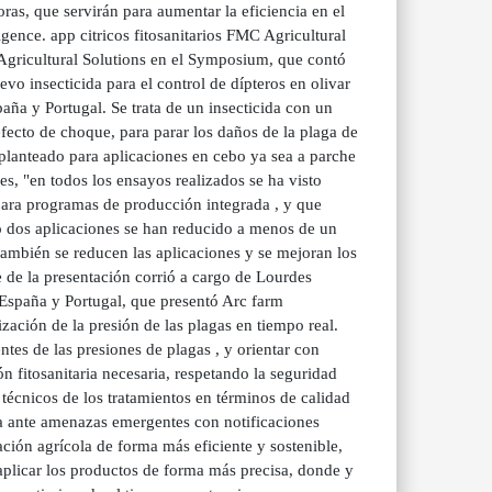
as, que servirán para aumentar la eficiencia en el
igence. app citricos fitosanitarios FMC Agricultural
gricultural Solutions en el Symposium, que contó
vo insecticida para el control de dípteros en olivar
aña y Portugal. Se trata de un insecticida con un
ecto de choque, para parar los daños de la plaga de
 planteado para aplicaciones en cebo ya sea a parche
, "en todos los ensayos realizados se ha visto
para programas de producción integrada , y que
 o dos aplicaciones se han reducido a menos de un
también se reducen las aplicaciones y se mejoran los
 de la presentación corrió a cargo de Lourdes
 España y Portugal, que presentó Arc farm
zación de la presión de las plagas en tiempo real.
ntes de las presiones de plagas , y orientar con
ón fitosanitaria necesaria, respetando la seguridad
écnicos de los tratamientos en términos de calidad
ta ante amenazas emergentes con notificaciones
ción agrícola de forma más eficiente y sostenible,
aplicar los productos de forma más precisa, donde y