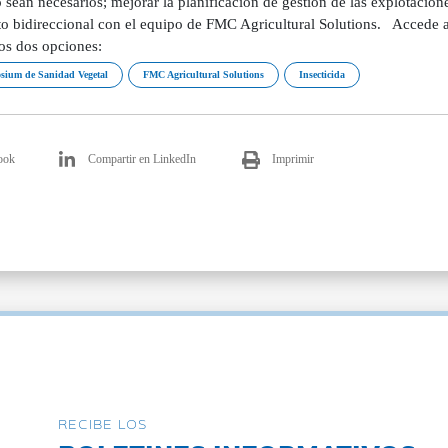
sean necesarios; mejorar la planificación de gestión de las explotacion
to bidireccional con el equipo de FMC Agricultural Solutions. Accede a
s dos opciones:
sium de Sanidad Vegetal
FMC Agricultural Solutions
Insecticida
ook
Compartir en LinkedIn
Imprimir
RECIBE LOS