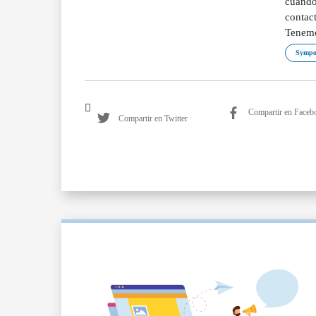
cuando 
contac
Tenemo
Sympo
Compartir en Faceb
Compartir en Twitter