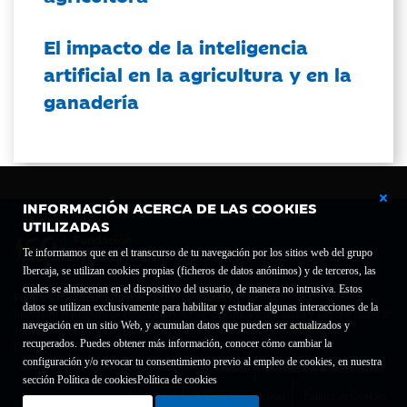
El impacto de la inteligencia
artificial en la agricultura y en la
ganadería
INFORMACIÓN ACERCA DE LAS COOKIES
UTILIZADAS
Te informamos que en el transcurso de tu navegación por los sitios web del grupo
Ibercaja, se utilizan cookies propias (ficheros de datos anónimos) y de terceros, las
cuales se almacenan en el dispositivo del usuario, de manera no intrusiva. Estos
Fundación Bancaria Ibercaja C.I.F. G-50000652.
datos se utilizan exclusivamente para habilitar y estudiar algunas interacciones de la
Inscrita en el Registro de Fundaciones del Mº de Educación, Cultura y Deporte con el nº
navegación en un sitio Web, y acumulan datos que pueden ser actualizados y
1689.
recuperados. Puedes obtener más información, conocer cómo cambiar la
Domicilio social: Joaquín Costa, 13. 50001 Zaragoza.
configuración y/o revocar tu consentimiento previo al empleo de cookies, en nuestra
Contacto
Declaración de accesibilidad
sección Política de cookies
Política de cookies
Aviso legal
Política de privacidad
Política de Cookies