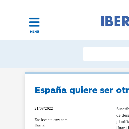
MENÚ
España quiere ser ot
21/03/2022
Suscríb
de desa
En: levante-emv.com
planifi
Digital
|Juani