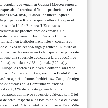
eta popular, que «quan en Odessa i Moscou sonen el
expresaba al referirse al 'boom' producido en el
rimea (1854-1856). Y ahora, de nuevo, aquella
ia por parte de Rusia, lo que conllevará, según el
ntarias en la Unión Europea (UE) capaces de
crementar las producciones de cereales. Un
gen del pasado verano. Juani Ruz «La Comisión
antación en territorios nacionales», comenta el
e cultivos de cebada, trigo y centeno. El cierre del
a superficie de cereales en toda España», explica este
antiene una superficie dedicada a la producción de
.604 ha), cebada (14.138 ha), maíz (320 ha) y
 Europa los cereales vuelven a cotizar al alza y se
nte las próximas campañas», reconoce Daniel Ponce.
gasóleo agrario, abonos, herbicidas... Campo de trigo
ado de cereales en la Comunitat Valenciana
sólo el 0,32% de la renta generada por la
as comarcas con mayor superficie cultivada son Utiel-
 de cereal respecto a los totales del suelo cultivado
ivo y ocupa el 54% del total de la comarca. En el Valle