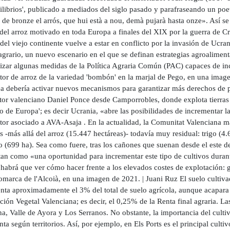
ilibrios', publicado a mediados del siglo pasado y parafraseando un po
de bronze el arrós, que hui està a nou, demà pujarà hasta onze». Así se 
 del arroz motivado en toda Europa a finales del XIX por la guerra de C
del viejo continente vuelve a estar en conflicto por la invasión de Ucran
agrario, un nuevo escenario en el que se definan estrategias agroalime
ilizar algunas medidas de la Política Agraria Común (PAC) capaces de in
tor de arroz de la variedad 'bombón' en la marjal de Pego, en una ima
a debería activar nuevos mecanismos para garantizar más derechos de pl
tor valenciano Daniel Ponce desde Camporrobles, donde explota tierras d
o de Europa'; es decir Ucrania, «abre las posibilidades de incrementar l
tor asociado a AVA-Asaja . En la actualidad, la Comunitat Valenciana m
s -más allá del arroz (15.447 hectáreas)- todavía muy residual: trigo (4
 (699 ha). Sea como fuere, tras los cañones que suenan desde el este de
tan como «una oportunidad para incrementar este tipo de cultivos dura
 habrá que ver cómo hacer frente a los elevados costes de explotación: 
comarca de l'Alcoià, en una imagen de 2021. | Juani Ruz El suelo cultiv
enta aproximadamente el 3% del total de suelo agrícola, aunque acapara 
ión Vegetal Valenciana; es decir, el 0,25% de la Renta final agraria. L
, Valle de Ayora y Los Serranos. No obstante, la importancia del cultivo
inta según territorios. Así, por ejemplo, en Els Ports es el principal cult