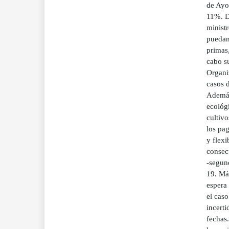
de Ayor
11%. D
minist
puedan 
primas,
cabo su
Organi
casos d
Además,
ecológi
cultiv
los pag
y flex
consec
-segund
19. Más
espera
el caso
incert
fechas