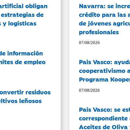
artificial obligan
Navarra: se incr
 estrategias de
crédito para las 
 y logísticas
de jóvenes agricu
profesionales
07/08/2026
de información
ámites de empleo
País Vasco: ayud
cooperativismo a
Programa Koope
onvertir residuos
07/08/2026
ltivos leñosos
País Vasco: se es
correspondiente a
Aceites de Oliva 