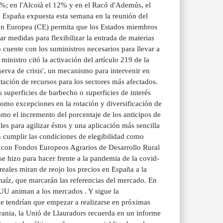
4%; en l'Alcoià el 12% y en el Racó d'Ademús, el
e España expuesta esta semana en la reunión del
ón Europea (CE) permita que los Estados miembros
r medidas para flexibilizar la entrada de materias
o cuente con los suministros necesarios para llevar a
inistro citó la activación del artículo 219 de la
erva de crisis', un mecanismo para intervenir en
tación de recursos para los sectores más afectados.
s superficies de barbecho o superficies de interés
como excepciones en la rotación y diversificación de
mo el incremento del porcentaje de los anticipos de
les para agilizar éstos y una aplicación más sencilla
n cumplir las condiciones de elegibilidad como
r con Fondos Europeos Agrarios de Desarrollo Rural
e hizo para hacer frente a la pandemia de la covid-
eales miran de reojo los precios en España a la
maíz, que marcarán las referencias del mercado. En
E UU animan a los mercados . Y sigue la
ue tendrían que empezar a realizarse en próximas
rania, la Unió de Llauradors recuerda en un informe