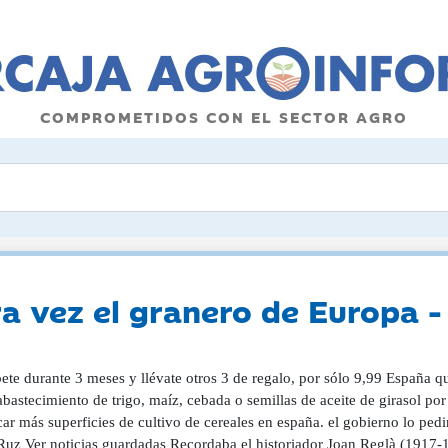
COMPROMETIDOS CON EL SECTOR AGRO
ra vez el granero de Europa
ete durante 3 meses y llévate otros 3 de regalo, por sólo 9,99 España qu
bastecimiento de trigo, maíz, cebada o semillas de aceite de girasol por
car más superficies de cultivo de cereales en españa. el gobierno lo ped
 Ruz Ver noticias guardadas Recordaba el historiador Joan Reglà (1917-