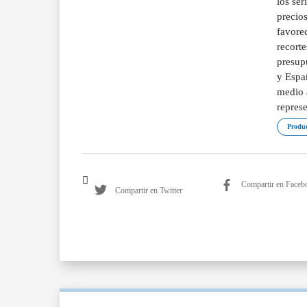
los ser
precios
favorec
recort
presup
y Españ
medio 
repres
Produc
Compartir en Faceb
Compartir en Twitter