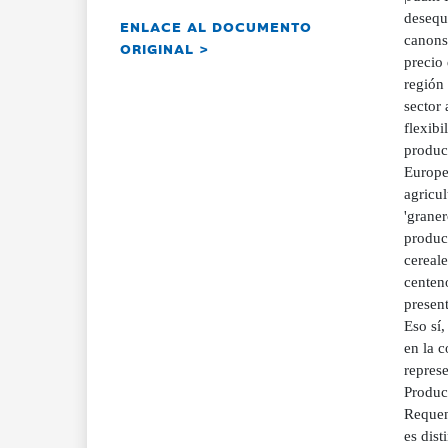
desequ
ENLACE AL DOCUMENTO
canons 
ORIGINAL >
precio
región 
sector 
flexib
produc
Europe
agricul
'graner
produc
cereale
centeno
presen
Eso sí,
en la 
repres
Producc
Requena
es dist