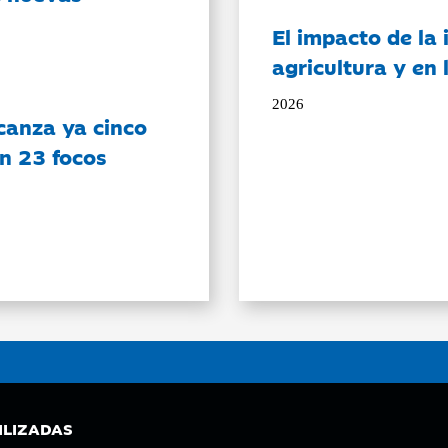
El impacto de la i
agricultura y en
2026
canza ya cinco
on 23 focos
ILIZADAS