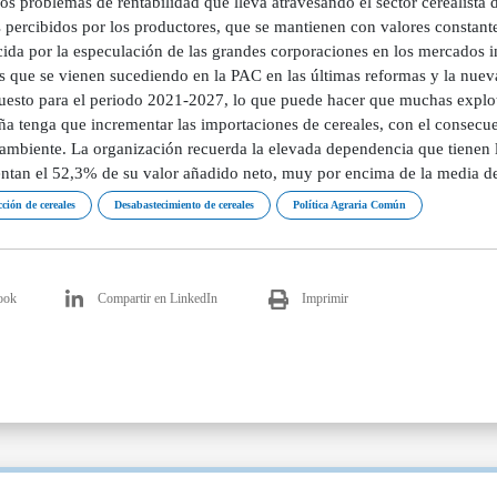
ios problemas de rentabilidad que lleva atravesando el sector cerealista 
 percibidos por los productores, que se mantienen con valores constante
ida por la especulación de las grandes corporaciones en los mercados in
es que se vienen sucediendo en la PAC en las últimas reformas y la nue
uesto para el periodo 2021-2027, lo que puede hacer que muchas explotac
a tenga que incrementar las importaciones de cereales, con el consecuen
ambiente. La organización recuerda la elevada dependencia que tienen l
entan el 52,3% de su valor añadido neto, muy por encima de la media d
ción de cereales
Desabastecimiento de cereales
Política Agraria Común
ook
Compartir en LinkedIn
Imprimir