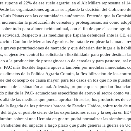
a supone el 22% de ese suelo agrario; en el Alt Millars representa el 1
esde las organizaciones agrarias se aplaude la decisión del Gobierno d
ro Luis Planas con las comunidades autónomas. Pretende que la Comisi
incrementar la producción de cereales y proteaginosas, así como adopta
 sobre todo para alimentación animal, con el fin de que el sector agrari
 actividad. Respecto a las medidas que España defenderá ante la CE, el m
zación Común de Mercados Agrarios. Se trata de emplear la llamada 'res
e graves perturbaciones de mercado y que deberían dar lugar a la habili
 el ejecutivo central ha solicitado «flexibilidad» para poder destinar la
co a la producción de proteaginosas o de cereales y para pastoreo, así 
os. PAC más flexible España apuesta también por medidas inmediatas, co
os directos de la Política Agraria Común, la flexibilización de los contro
ible del concepto de causa mayor, para los casos en los que no se pueda
uencia de la situación actual. Además, propone que se puedan financia
o pilar de la PAC- actuaciones específicas de apoyo al sector como ya s
 allá de las medidas que pueda aprobar Bruselas, los productores de cer
 de la llegada de los primeros barcos de Estados Unidos, sobre todo de 
 del trigo, el posible cierre de las exportaciones rusas y la sequía en E
idumbre sobre si una Ucrania en guerra podrá normalizar las siembras q
. Pendientes del impacto a largo plazo que pude generar la guerra en Uc