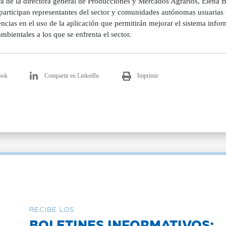
ra de la directora general de Producciones y Mercados Agrarios, Elena 
 participan representantes del sector y comunidades autónomas usuarias
ncias en el uso de la aplicación que permitirán mejorar el sistema infor
bientales a los que se enfrenta el sector.
ook
Compartir en LinkedIn
Imprimir
RECIBE LOS
BOLETINES INFORMATIVOS: