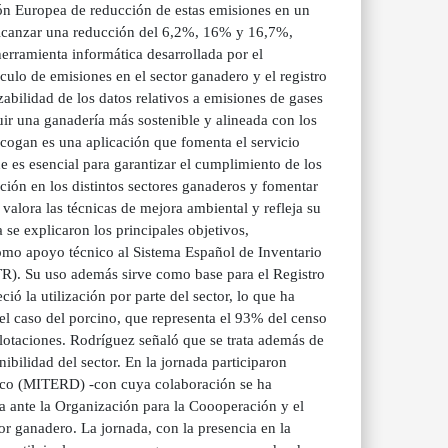
ón Europea de reducción de estas emisiones en un
alcanzar una reducción del 6,2%, 16% y 16,7%,
rramienta informática desarrollada por el
ulo de emisiones en el sector ganadero y el registro
abilidad de los datos relativos a emisiones de gases
ir una ganadería más sostenible y alineada con los
cogan es una aplicación que fomenta el servicio
ue es esencial para garantizar el cumplimiento de los
ión en los distintos sectores ganaderos y fomentar
valora las técnicas de mejora ambiental y refleja su
se explicaron los principales objetivos,
omo apoyo técnico al Sistema Español de Inventario
TR). Su uso además sirve como base para el Registro
ó la utilización por parte del sector, lo que ha
el caso del porcino, que representa el 93% del censo
lotaciones. Rodríguez señaló que se trata además de
bilidad del sector. En la jornada participaron
fico (MITERD) -con cuya colaboración se ha
a ante la Organización para la Coooperación y el
 ganadero. La jornada, con la presencia en la