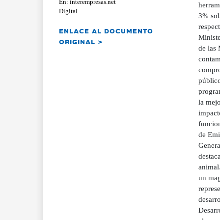
En: interempresas.net
herram
Digital
3% sob
respec
ENLACE AL DOCUMENTO
Ministe
ORIGINAL >
de las 
contam
compro
público
progra
la mejo
impacto
funcio
de Emi
General
destaca
animal
un magn
repres
desarr
Desarr