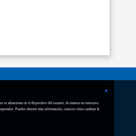
es se almacenan en el dispositivo del usuario, de manera no intrusiva.
Contacto
Declaración de accesibilidad
 recuperados. Puedes obtener más información, conocer cómo cambiar la
Aviso legal
Política de privacidad
Política de Cookies