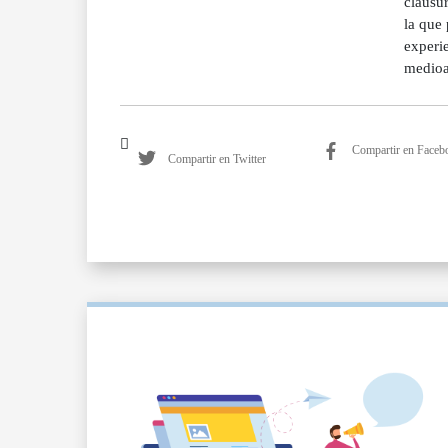
clausu
la que
experie
medioam
Compartir en Faceb
Compartir en Twitter