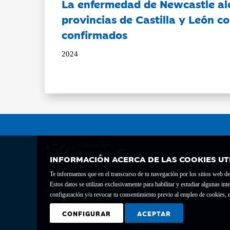
La enfermedad de Newcastle al
provincias de Castilla y León c
confirmados
2024
INFORMACIÓN ACERCA DE LAS COOKIES UT
Te informamos que en el transcurso de tu navegación por los sitios web del 
Fundación Bancaria Ibercaja C.I.F. G-50000652.
Estos datos se utilizan exclusivamente para habilitar y estudiar algunas 
Inscrita en el Registro de Fundaciones del Mº de Educación, Cultura y Depor
configuración y/o revocar tu consentimiento previo al empleo de cookies, e
Domicilio social: Joaquín Costa, 13. 50001 Zaragoza.
CONFIGURAR
ACEPTAR