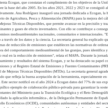
ienta Ecogan, que constatan el cumplimiento de los objetivos de la Uni
re la base del año 2005. En los años 2021, 2022 y 2023 se consiguió 
tivamente. Ana Rodríguez inauguró una jornada dedicada a Ecogan, la he
rio de Agricultura, Pesca y Alimentación (MAPA) para la mejora del cálc
Mejoras Técnicas Disponibles, que permite avanzar en la precisión y traz
inantes y gases de efecto invernadero. Con ello se contribuye a consegu
misos medioambientales nacionales, comunitarios e internacionales. "E
 a través de los datos y la ciencia. La secretaria general ha explicado q
mas de reducción de emisiones que establecen las normativas de ordenac
ra del comportamiento medioambiental de las granjas, pues identifica y 
 real en la reducción de emisiones", relata el MAPA. Durante la jornada 
namiento y resultados del sistema Ecogan, y se ha destacado su papel c
siones y al Registro Estatal de Emisiones y Fuentes Contaminantes (PR
 de Mejoras Técnicas Disponibles (MTDs). La secretaria general agradeci
do que refleja la buena aceptación de la herramienta, especialmente en 
. Este sector notificó en el año 2024 a Ecogan datos del 77% de sus exp
ífico ejemplo de colaboración público-privada para garantizar la sosteni
entantes del Ministerio para la Transición Ecológica y el Reto Demográ
ollado la aplicación informática-, de la Delegación Permanente de Españ
ollo Económicos (OCDE), comunidades autónomas y entidades del sector