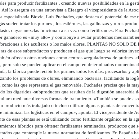
oles para producir fertilizantes , creando nuevas posibilidades en la ges
Así lo asegura en una entrevista a Efeagro el vicepresidente de la Asoc
a especializada Biovic, Luis Puchades, que destaca el potencial de ese
ás suelen tratar los purines , los estiéroles, las gallinazas y otros produ
tasio, cuyas mezclas funcionan a su vez como fertilizantes. Para Puchade
tor ganadero es «muy alto» y contribuye a evitar problemas medioambien
rforaciones a los acuíferos o los malos olores. PLANTAS NO SOLO DE 
oras de esos subproductos y producen el gas que luego se valoriza inyec
mbién ofrecen otras opciones como centros «reguladores» de purines. «L
s, pero solo se pueden aplicar en el campo en determinados momentos d
ía, la fábrica puede recibir los purines todos los días, procesarlos y ap
ando los problemas de olores, eliminando bacterias, facilitando la logí
a como las que representa el gas renovable. Puchades precisa que la may
ndo los digeridos -subproductos que resultan de la digestión anaerobia 
cultura mediante diversas formas de tratamiento. «También se puede asoc
n producto más trabajado o incluso utilizar algunas plantas de concentr
de minimizar las logísticas en el campo», apunta. El vicepresidente de A
nte de esas plantas se está utilizando como fertilizante orgánico en la ag
mientos híbridos para obtener fertilizantes terminados, productos que s
trados que contemple la nueva normativa de fertilizantes. En España hay