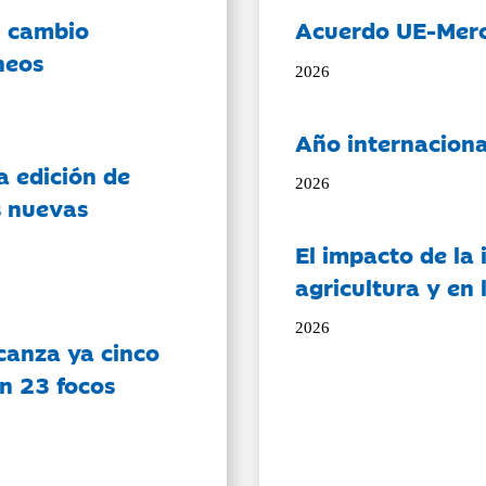
l cambio
Acuerdo UE-Mer
neos
2026
Año internaciona
a edición de
2026
s nuevas
El impacto de la i
agricultura y en
2026
canza ya cinco
on 23 focos