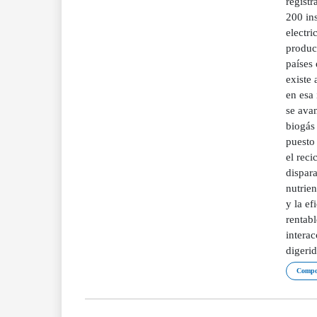
regist
200 ins
electri
produce
países
existe 
en esa 
se avan
biogás 
puesto 
el reci
dispara
nutrien
y la ef
rentab
interac
digerid
Compos