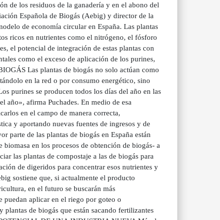
tión de los residuos de la ganadería y en el abono del
iación Española de Biogás (Aebig) y director de la
 modelo de economía circular en España. Las plantas
ctos ricos en nutrientes como el nitrógeno, el fósforo
s, el potencial de integración de estas plantas con
tales como el exceso de aplicación de los purines,
BIOGÁS Las plantas de biogás no solo actúan como
tándolo en la red o por consumo energético, sino
os purines se producen todos los días del año en las
el año», afirma Puchades. En medio de esa
licarlos en el campo de manera correcta,
stica y aportando nuevas fuentes de ingresos y de
or parte de las plantas de biogás en España están
de biomasa en los procesos de obtención de biogás- a
iar las plantas de compostaje a las de biogás para
ación de digeridos para concentrar esos nutrientes y
ebig sostiene que, si actualmente el producto
ricultura, en el futuro se buscarán más
e puedan aplicar en el riego por goteo o
 plantas de biogás que están sacando fertilizantes