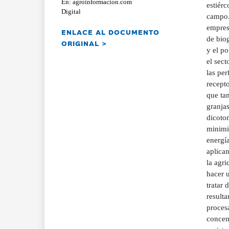
En: agroinformacion.com
estiérc
Digital
campo. 
empres
ENLACE AL DOCUMENTO
de biog
ORIGINAL >
y el po
el sec
las pe
recept
que ta
granja
dicotom
minimiz
energí
aplica
la agri
hacer u
tratar 
resulta
procesa
concen