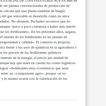
des. EL POTENCIAL DE UNA INDUSTRIA NUEVA Más de
 de ser plantas convencionales de producción de
 Se calcula que una planta estándar de biogás
a del gas renovable se desarrolla como en otros
neladas. No obstante, Puchades reconoce que no
es, aunque «poco a poco comienza a haber más interés
lar los fertilizantes». En los próximos años, augura,
l mundo de los fertilizantes en las plantas de
omogeneidad y calidad». El contexto es propicio,
ca frente a los usos de químicos en la agricultura y
on los precios de los fertilizantes químicos
imiento de la energía, el precio por unidad de
Aunque hay que tener en cuenta los costes logísticos
n lograr «fertilizantes muy económicos que sean
en tener un «componente agro», porque «si no
d» y lo mismo ocurre con la valorización de los