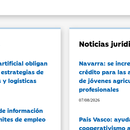
Noticias jurí
artificial obligan
Navarra: se incr
 estrategias de
crédito para las 
 y logísticas
de jóvenes agricu
profesionales
07/08/2026
de información
ámites de empleo
País Vasco: ayud
cooperativismo a