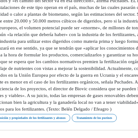
rados y «el camino del sector va en esa dirección», afirma Pucha
talaciones de este tipo operan en el país, muchas de las cuales pasarán
cidad o calor a plantas de biometano, según las estimaciones del sector.
 entre 20.000 y 50.000 metros cúbicos de digeridos, pero si la industri
 europeos, el volumen potencial puede ser «enorme», de millones de to
aún «la relación que debería haber» con la industria de los fertilizant
industria para utilizar estos digeridos como materia prima y luego formu
zará en ese sentido, ya que se tendrán que «aplicar los conocimientos de
a la hora de formular los productos, comercializarlos y garantizar su h
que se espera que los cambios normativos premien la fertilización orgáni
claje de nutrientes con vistas a mejorar la sostenibilidad. Actualmente, c
dos en la Unión Europea por efecto de la guerra en Ucrania y el encarec
te es menor en el caso de los fertilizantes orgánicos, señala Puchades. 
iciencia de los proyectos, el director de Biovic considera que se puede
les y viables». A su juicio, todas las empresas de gases renovables deb
cionan bien la agricultura y la ganadería local no van a tener viabilida
os para los fertilizantes. (Texto: Belén Delgado / Efeagro )
ición y propiedades de los fertilizantes y abonos
Tratamiento de los purines