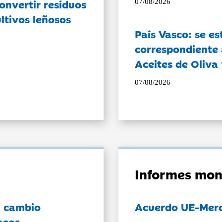
onvertir residuos
07/08/2026
ltivos leñosos
País Vasco: se es
correspondiente a
Aceites de Oliva 
07/08/2026
Informes mon
l cambio
Acuerdo UE-Mer
neos