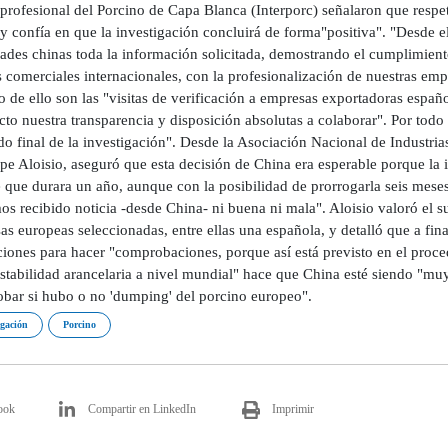
rprofesional del Porcino de Capa Blanca (Interporc) señalaron que respe
y confía en que la investigación concluirá de forma"positiva". "Desde el
ades chinas toda la información solicitada, demostrando el cumplimient
 comerciales internacionales, con la profesionalización de nuestras emp
 de ello son las "visitas de verificación a empresas exportadoras españ
cto nuestra transparencia y disposición absolutas a colaborar". Por todo 
do final de la investigación". Desde la Asociación Nacional de Industria
pe Aloisio, aseguró que esta decisión de China era esperable porque la
e que durara un año, aunque con la posibilidad de prorrogarla seis mese
s recibido noticia -desde China- ni buena ni mala". Aloisio valoró el s
s europeas seleccionadas, entre ellas una española, y detalló que a fina
ciones para hacer "comprobaciones, porque así está previsto en el proce
stabilidad arancelaria a nivel mundial" hace que China esté siendo "muy
bar si hubo o no 'dumping' del porcino europeo".
igación
Porcino
ook
Compartir en LinkedIn
Imprimir