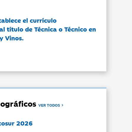
tablece el currículo
l título de Técnica o Técnico en
y Vinos.
ográficos
VER TODOS
cosur 2026