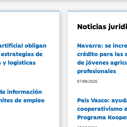
Noticias jurí
artificial obligan
Navarra: se incr
 estrategias de
crédito para las 
 y logísticas
de jóvenes agricu
profesionales
07/08/2026
de información
ámites de empleo
País Vasco: ayud
cooperativismo a
Programa Koope