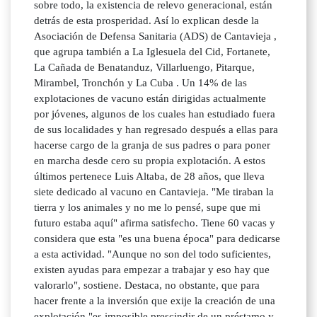
sobre todo, la existencia de relevo generacional, están
detrás de esta prosperidad. Así lo explican desde la
Asociación de Defensa Sanitaria (ADS) de Cantavieja ,
que agrupa también a La Iglesuela del Cid, Fortanete,
La Cañada de Benatanduz, Villarluengo, Pitarque,
Mirambel, Tronchón y La Cuba . Un 14% de las
explotaciones de vacuno están dirigidas actualmente
por jóvenes, algunos de los cuales han estudiado fuera
de sus localidades y han regresado después a ellas para
hacerse cargo de la granja de sus padres o para poner
en marcha desde cero su propia explotación. A estos
últimos pertenece Luis Altaba, de 28 años, que lleva
siete dedicado al vacuno en Cantavieja. "Me tiraban la
tierra y los animales y no me lo pensé, supe que mi
futuro estaba aquí" afirma satisfecho. Tiene 60 vacas y
considera que esta "es una buena época" para dedicarse
a esta actividad. "Aunque no son del todo suficientes,
existen ayudas para empezar a trabajar y eso hay que
valorarlo", sostiene. Destaca, no obstante, que para
hacer frente a la inversión que exije la creación de una
explotación "es imposible prescindir de un préstamo y