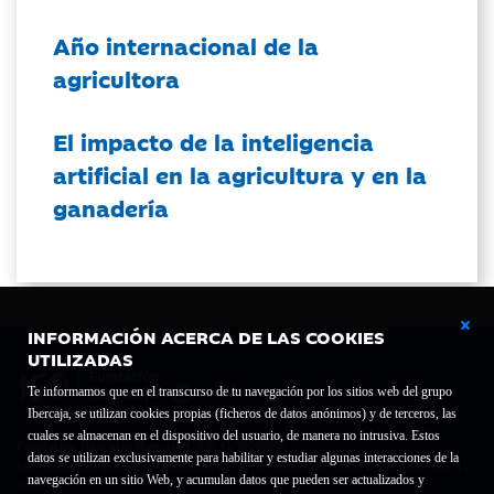
Año internacional de la
agricultora
El impacto de la inteligencia
artificial en la agricultura y en la
ganadería
INFORMACIÓN ACERCA DE LAS COOKIES
UTILIZADAS
Te informamos que en el transcurso de tu navegación por los sitios web del grupo
Ibercaja, se utilizan cookies propias (ficheros de datos anónimos) y de terceros, las
cuales se almacenan en el dispositivo del usuario, de manera no intrusiva. Estos
Fundación Bancaria Ibercaja C.I.F. G-50000652.
datos se utilizan exclusivamente para habilitar y estudiar algunas interacciones de la
Inscrita en el Registro de Fundaciones del Mº de Educación, Cultura y Deporte con el nº
navegación en un sitio Web, y acumulan datos que pueden ser actualizados y
1689.