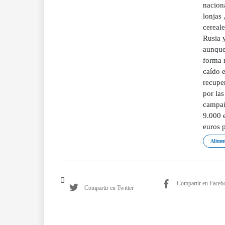
naciona
lonjas 
cereal
Rusia y
aunque 
forma m
caído e
recuper
por las
campañ
9.000 e
euros p
Alimen
Compartir en Faceb
Compartir en Twitter