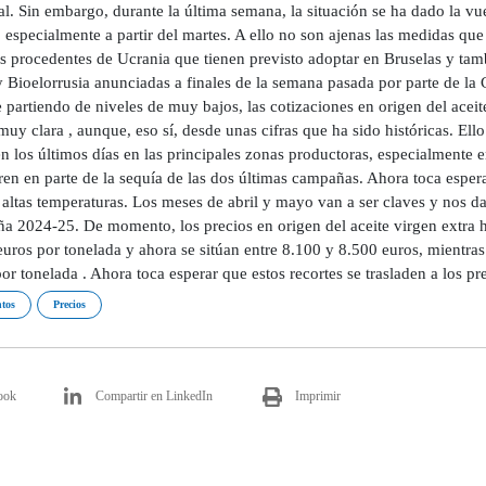
l. Sin embargo, durante la última semana, la situación se ha dado la vu
, especialmente a partir del martes. A ello no son ajenas las medidas que
es procedentes de Ucrania que tienen previsto adoptar en Bruselas y tam
 Bioelorrusia anunciadas a finales de la semana pasada por parte de la C
partiendo de niveles de muy bajos, las cotizaciones en origen del aceite
uy clara , aunque, eso sí, desde unas cifras que ha sido históricas. Ello
n los últimos días en las principales zonas productoras, especialmente 
en en parte de la sequía de las dos últimas campañas. Ahora toca espera
 altas temperaturas. Los meses de abril y mayo van a ser claves y nos d
a 2024-25. De momento, los precios en origen del aceite virgen extra h
uros por tonelada y ahora se sitúan entre 8.100 y 8.500 euros, mientras
or tonelada . Ahora toca esperar que estos recortes se trasladen a los 
tos
Precios
ook
Compartir en LinkedIn
Imprimir