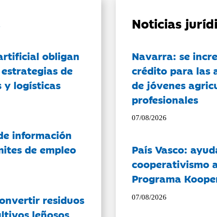
Noticias jurí
artificial obligan
Navarra: se incr
 estrategias de
crédito para las 
 y logísticas
de jóvenes agricu
profesionales
07/08/2026
de información
ámites de empleo
País Vasco: ayud
cooperativismo a
Programa Koope
onvertir residuos
07/08/2026
ltivos leñosos