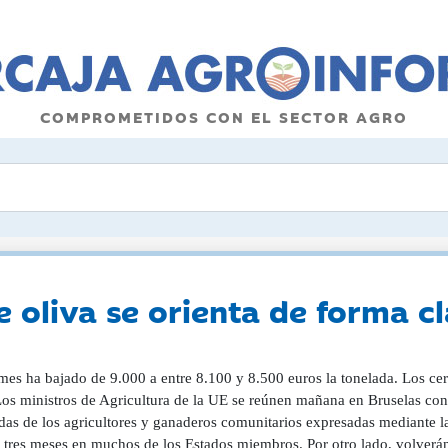
COMPROMETIDOS CON EL SECTOR AGRO
e oliva se orienta de forma cl
es ha bajado de 9.000 a entre 8.100 y 8.500 euros la tonelada. Los cere
Los ministros de Agricultura de la UE se reúnen mañana en Bruselas con u
as de los agricultores y ganaderos comunitarios expresadas mediante l
 tres meses en muchos de los Estados miembros. Por otro lado, volverán 