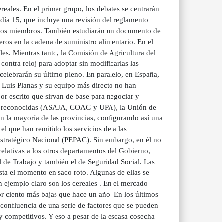
reales. En el primer grupo, los debates se centrarán
día 15, que incluye una revisión del reglamento
tados miembros. También estudiarán un documento de
deros en la cadena de suministro alimentario. En el
les. Mientras tanto, la Comisión de Agricultura del
ontra reloj para adoptar sin modificarlas las
celebrarán su último pleno. En paralelo, en España,
Luis Planas y su equipo más directo no han
por escrito que sirvan de base para negociar y
rias reconocidas (ASAJA, COAG y UPA), la Unión de
n la mayoría de las provincias, configurando así una
el que han remitido los servicios de a las
Estratégico Nacional (PEPAC). Sin embargo, en él no
 relativas a los otros departamentos del Gobierno,
el de Trabajo y también el de Seguridad Social. Las
sta el momento en saco roto. Algunas de ellas se
n ejemplo claro son los cereales . En el mercado
or ciento más bajas que hace un año. En los últimos
confluencia de una serie de factores que se pueden
y competitivos. Y eso a pesar de la escasa cosecha