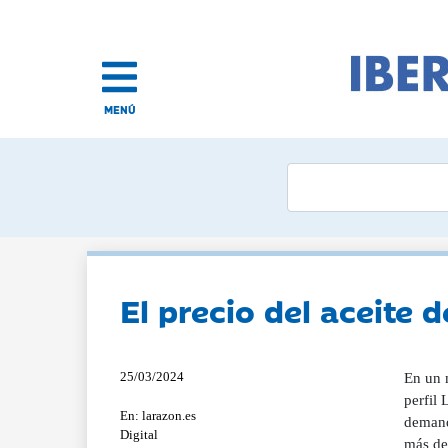
MENÚ
El precio del aceite d
25/03/2024
En un m
perfil 
En: larazon.es
demand
Digital
más de