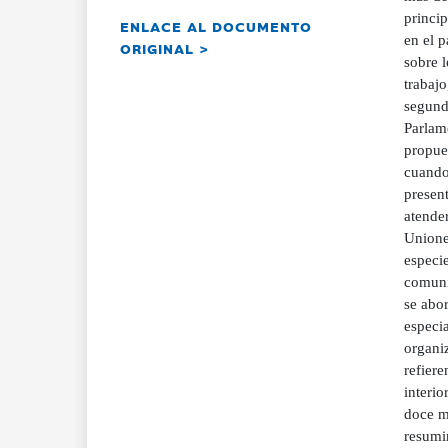
princip
ENLACE AL DOCUMENTO
en el 
ORIGINAL >
sobre 
trabajo
segundo
Parlame
propue
cuando
present
atende
Unione
especie
comuni
se abor
especia
organi
refiere
interi
doce m
resumir