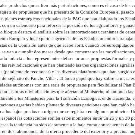
ales productos que sufren más perturbaciones, como es el caso de los ce
paquete de propuestas que ha presentado la Comisión Europea el pasado 
los planes estratégicos nacionales de la PAC que han elaborado los Es
, con un calendario para reforzar la posición de los agricultores y gana
 bloque destaca el análisis sobre las importaciones ucranianas de cerea
nto Europeo y los expertos agrícolas de los Estados miembros trabajan c
stas de la Comisión antes de que acabe abril, cuando los eurodiputados 
 se van a cumplir dos meses desde que comenzaron las movilizaciones, 
ado todavía a los representantes del sector unas propuestas formales y 
r las reivindicaciones que han planteado las tres organizaciones agra
s (pendiente de reconocer) y las diversas plataformas que han surgido e
 de «ejército de Pancho Villa». El único papel que hay sobre la mesa es 
dades autónomas con una serie de propuestas para flexibilizar el Plan 
dan las otras reivindicaciones que afectan al Ministerio, ni tampoco las
lmente a los Ministerios para la Transición Ecológica, el de Hacienda, 
zaciones agrarias habían planteado diversas peticiones que han caído ha
n a los bajos precios en origen que se registran en algunos productos. U
or español las cotizaciones son en estos momentos entre un 25 y un 30 p
eses la tendencia ha sido claramente a la baja como consecuencia de la 
 en dos: abundancia de la oferta procedente del exterior y a precios mu