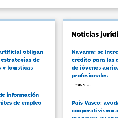
Noticias jurí
artificial obligan
Navarra: se incr
 estrategias de
crédito para las 
 y logísticas
de jóvenes agricu
profesionales
07/08/2026
de información
ámites de empleo
País Vasco: ayud
cooperativismo a