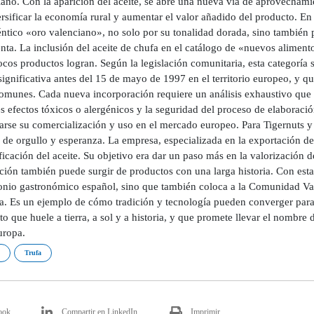
iano. Con la aparición del aceite, se abre una nueva vía de aprovechami
rsificar la economía rural y aumentar el valor añadido del producto. En 
éntico «oro valenciano», no solo por su tonalidad dorada, sino también
enta. La inclusión del aceite de chufa en el catálogo de «nuevos alime
cos productos logran. Según la legislación comunitaria, esta categoría 
significativa antes del 15 de mayo de 1997 en el territorio europeo, y 
omunes. Cada nueva incorporación requiere un análisis exhaustivo que ev
s efectos tóxicos o alergénicos y la seguridad del proceso de elaboració
arse su comercialización y uso en el mercado europeo. Para Tigernuts y p
de orgullo y esperanza. La empresa, especializada en la exportación de 
ificación del aceite. Su objetivo era dar un paso más en la valorización 
ión también puede surgir de productos con una larga historia. Con esta 
onio gastronómico español, sino que también coloca a la Comunidad Val
a. Es un ejemplo de cómo tradición y tecnología pueden converger para 
o que huele a tierra, a sol y a historia, y que promete llevar el nombre 
uropa.
Trufa
ook
Compartir en LinkedIn
Imprimir