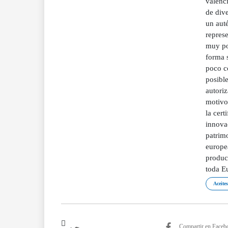
valenc
de dive
un aut
repres
muy po
forma 
poco c
posible
autoriz
motivo 
la cert
innovac
patrim
europe
product
toda E
Aceites
Compartir en Faceb