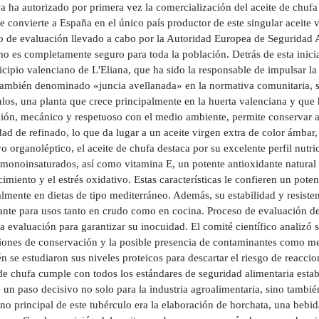
a ha autorizado por primera vez la comercialización del aceite de chufa
e convierte a España en el único país productor de este singular aceite 
o de evaluación llevado a cabo por la Autoridad Europea de Seguridad 
o es completamente seguro para toda la población. Detrás de esta inicia
cipio valenciano de L'Eliana, que ha sido la responsable de impulsar la s
también denominado «juncia avellanada» en la normativa comunitaria, se
ulos, una planta que crece principalmente en la huerta valenciana y que
ción, mecánico y respetuoso con el medio ambiente, permite conservar a
ad de refinado, lo que da lugar a un aceite virgen extra de color ámbar
vo organoléptico, el aceite de chufa destaca por su excelente perfil nutr
monoinsaturados, así como vitamina E, un potente antioxidante natural q
imiento y el estrés oxidativo. Estas características le confieren un po
lmente en dietas de tipo mediterráneo. Además, su estabilidad y resiste
sante para usos tanto en crudo como en cocina. Proceso de evaluación 
a evaluación para garantizar su inocuidad. El comité científico analizó
iones de conservación y la posible presencia de contaminantes como me
 se estudiaron sus niveles proteicos para descartar el riesgo de reaccio
de chufa cumple con todos los estándares de seguridad alimentaria estab
un paso decisivo no solo para la industria agroalimentaria, sino tambié
ino principal de este tubérculo era la elaboración de horchata, una bebid