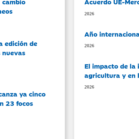
l cambio
Acuerdo UE-Mer
neos
2026
Año internaciona
a edición de
2026
s nuevas
El impacto de la i
agricultura y en
2026
canza ya cinco
on 23 focos