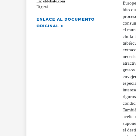
En: eldebate.com
Europe
Digital
hito qu
proces
ENLACE AL DOCUMENTO
consum
ORIGINAL >
el muni
chufa 
tubérc
extrac
necesid
atracti
grasos 
envejec
especia
intere
riguros
condic
También
aceite 
supone 
el dest