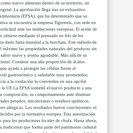
 como nuevo alimento dentro de su territorio, un
vegetal. La aprobación llega tras un exhaustivo
Alimentaria (EFSA), que ha determinado que su
tiva se encuentra la empresa Tigernuts, con sede en
olicitud ante las instituciones europeas. El aceite de
 obtiene mediante el prensado en frío de los
 ha dado fama mundial a la horchata. Este método de
l máximo las propiedades naturales del producto sin
, sabor suave y aroma agradable. Más allá de su
icional. Contiene una alta proporción de ácidos
ue ayuda a proteger las células frente al
tencial gastronómico y saludable muy prometedor,
ncia a la oxidación lo convierten en una opción
de la UE La EFSA sometió el nuevo producto a una
 su composición, su comportamiento ante distintas
tales pesados, micotoxinas o residuos químicos.
nes alérgicas. Los resultados fueron concluyentes: el
lecidos por la normativa europea. Esta autorización
n para los productores locales de chufa. Hasta ahora,
a tradicional que forma parte del patrimonio cultural