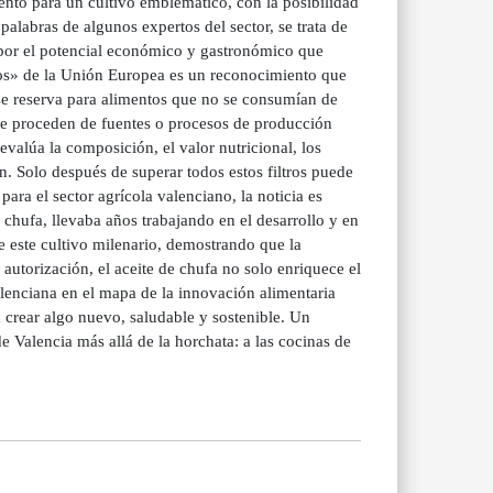
ento para un cultivo emblemático, con la posibilidad
palabras de algunos expertos del sector, se trata de
 por el potencial económico y gastronómico que
ntos» de la Unión Europea es un reconocimiento que
se reserva para alimentos que no se consumían de
que proceden de fuentes o procesos de producción
alúa la composición, el valor nutricional, los
n. Solo después de superar todos estos filtros puede
ara el sector agrícola valenciano, la noticia es
chufa, llevaba años trabajando en el desarrollo y en
de este cultivo milenario, demostrando que la
autorización, el aceite de chufa no solo enriquece el
enciana en el mapa de la innovación alimentaria
crear algo nuevo, saludable y sostenible. Un
de Valencia más allá de la horchata: a las cocinas de