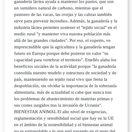
ganadería láctea ayuda a mantener los pastos, que son
un sumidero natural de carbono, mientras que el
pastoreo de las vacas, las ovejas y las cabras también
sirve para prevenir incendios. Además, la ganadería y la
industria láctea permiten sostener el "tejido social" en el
medio rural "y mantener viva nuestra población más
allá de las grandes ciudades". Por eso, el experto, ve
imprescindible que la agricultura y la ganadería tengan
futuro en Europa porque debe ponerse en valor "su
capacidad para vertebrar el territorio". Estellés alaba los
beneficios sociales de la actividad porque "la ganadería
consolida nuestro modelo y estructura de sociedad y de
país, manteniendo un tejido rural vivo que frena la
despoblación, sin olvidar la importancia de la soberanía
alimentaria, más de actualidad si cabe que nunca tras
los problemas de abastecimiento de materias primas y
sus costes surgidos tras la invasión de Ucrania".
BIENESTAR ANIMAL El alto nivel de exigencias,
reglamentación y sensibilidad social que hay en la UE
en el ámbito de la sostenibilidad y el bienestar animal
no es extrapolable a lo que está pasando en el resto del