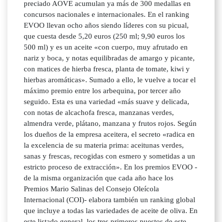
preciado AOVE acumulan ya más de 300 medallas en
concursos nacionales e internacionales. En el ranking
EVOO llevan ocho años siendo líderes con su picual,
que cuesta desde 5,20 euros (250 ml; 9,90 euros los
500 ml) y es un aceite «con cuerpo, muy afrutado en
nariz y boca, y notas equilibradas de amargo y picante,
con matices de hierba fresca, planta de tomate, kiwi y
hierbas aromáticas». Sumado a ello, le vuelve a tocar el
máximo premio entre los arbequina, por tercer año
seguido. Esta es una variedad «más suave y delicada,
con notas de alcachofa fresca, manzanas verdes,
almendra verde, plátano, manzana y frutos rojos. Según
los dueños de la empresa aceitera, el secreto «radica en
la excelencia de su materia prima: aceitunas verdes,
sanas y frescas, recogidas con esmero y sometidas a un
estricto proceso de extracción». En los premios EVOO -
de la misma organización que cada año hace los
Premios Mario Salinas del Consejo Oleícola
Internacional (COI)- elabora también un ranking global
que incluye a todas las variedades de aceite de oliva. En
este listado general, los tres primeros puestos de este