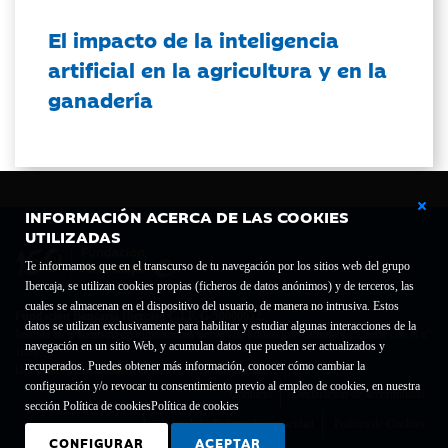
El impacto de la inteligencia
artificial en la agricultura y en la
ganadería
INFORMACIÓN ACERCA DE LAS COOKIES
UTILIZADAS
Te informamos que en el transcurso de tu navegación por los sitios web del grupo
Ibercaja, se utilizan cookies propias (ficheros de datos anónimos) y de terceros, las
cuales se almacenan en el dispositivo del usuario, de manera no intrusiva. Estos
Fundación Bancaria Ibercaja C.I.F. G-50000652.
datos se utilizan exclusivamente para habilitar y estudiar algunas interacciones de la
Inscrita en el Registro de Fundaciones del Mº de Educación, Cultura y Deporte con el nº
navegación en un sitio Web, y acumulan datos que pueden ser actualizados y
1689.
recuperados. Puedes obtener más información, conocer cómo cambiar la
Domicilio social: Joaquín Costa, 13. 50001 Zaragoza.
configuración y/o revocar tu consentimiento previo al empleo de cookies, en nuestra
Contacto
Declaración de accesibilidad
sección Política de cookies
Política de cookies
Aviso legal
Política de privacidad
Política de Cookies
CONFIGURAR
ACEPTAR