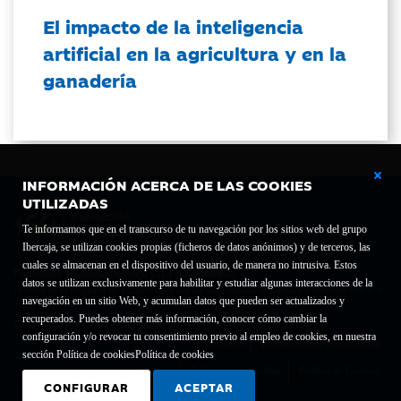
El impacto de la inteligencia
artificial en la agricultura y en la
ganadería
INFORMACIÓN ACERCA DE LAS COOKIES
UTILIZADAS
Te informamos que en el transcurso de tu navegación por los sitios web del grupo
Ibercaja, se utilizan cookies propias (ficheros de datos anónimos) y de terceros, las
cuales se almacenan en el dispositivo del usuario, de manera no intrusiva. Estos
Fundación Bancaria Ibercaja C.I.F. G-50000652.
datos se utilizan exclusivamente para habilitar y estudiar algunas interacciones de la
Inscrita en el Registro de Fundaciones del Mº de Educación, Cultura y Deporte con el nº
navegación en un sitio Web, y acumulan datos que pueden ser actualizados y
1689.
recuperados. Puedes obtener más información, conocer cómo cambiar la
Domicilio social: Joaquín Costa, 13. 50001 Zaragoza.
configuración y/o revocar tu consentimiento previo al empleo de cookies, en nuestra
Contacto
Declaración de accesibilidad
sección Política de cookies
Política de cookies
Aviso legal
Política de privacidad
Política de Cookies
CONFIGURAR
ACEPTAR