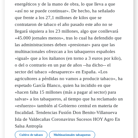
energéticos y de la mano de obra, lo que lleva a que
«así no se puede continuar». De hecho, ha señalado
que frente a los 27,1 millones de kilos que se
contrataron de tabaco el año pasado este año no se
llegará siquiera a los 23 millones, algo que conllevará
«45.000 jornales menos», tras lo cual ha defendido que
las administraciones deben «presionar» para que las
multinacionales ofrezcan a los tabaqueros españoles
«igual» que a los italianos (en torno a 3 euros por kilo),
o del o contrario en un par de años --ha dicho-- el
sector del tabaco «desaparece» en España. «Los
agricultores a pérdidas no vamos a producir tabaco», ha
espetado García Blanco, quien ha incidido en que
«hacen falta 15 millones (más a pagar al sector) para
salvar» a los tabaqueros, al tiempo que ha reclamado un
«esfuerzo» también al Gobierno central en materia de
fiscalidad. Tendencias Fusión Don Benito-Villanueva
Isla de Valdecañas Coronavirus Sucesos HOY Agro En
Salsa Antropía
Cultivo de tabaco
Multinacionales tabaqueras