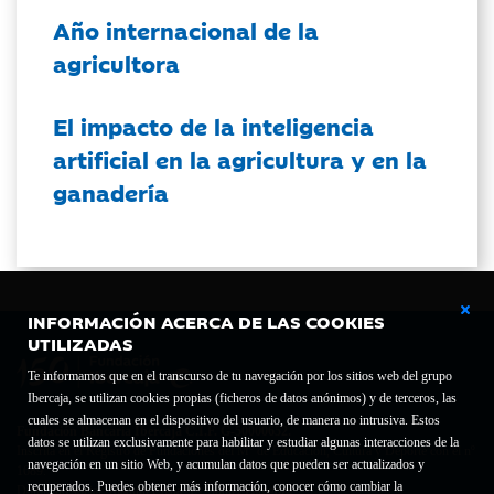
Año internacional de la
agricultora
El impacto de la inteligencia
artificial en la agricultura y en la
ganadería
INFORMACIÓN ACERCA DE LAS COOKIES
UTILIZADAS
Te informamos que en el transcurso de tu navegación por los sitios web del grupo
Ibercaja, se utilizan cookies propias (ficheros de datos anónimos) y de terceros, las
cuales se almacenan en el dispositivo del usuario, de manera no intrusiva. Estos
Fundación Bancaria Ibercaja C.I.F. G-50000652.
datos se utilizan exclusivamente para habilitar y estudiar algunas interacciones de la
Inscrita en el Registro de Fundaciones del Mº de Educación, Cultura y Deporte con el nº
navegación en un sitio Web, y acumulan datos que pueden ser actualizados y
1689.
recuperados. Puedes obtener más información, conocer cómo cambiar la
Domicilio social: Joaquín Costa, 13. 50001 Zaragoza.