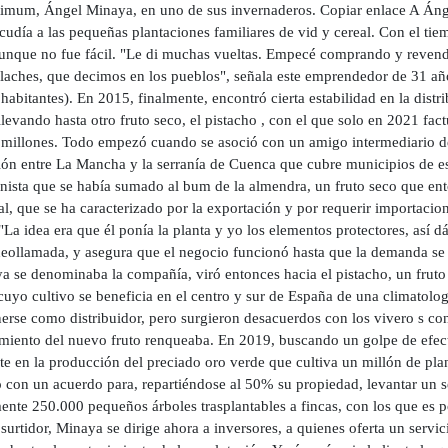
imum, Ángel Minaya, en uno de sus invernaderos. Copiar enlace A Áng
cudía a las pequeñas plantaciones familiares de vid y cereal. Con el ti
aunque no fue fácil. "Le di muchas vueltas. Empecé comprando y revendi
aches, que decimos en los pueblos", señala este emprendedor de 31 año
habitantes). En 2015, finalmente, encontró cierta estabilidad en la dist
levando hasta otro fruto seco, el pistacho , con el que solo en 2021 fac
 millones. Todo empezó cuando se asoció con un amigo intermediario 
ión entre La Mancha y la serranía de Cuenca que cubre municipios de es
nista que se había sumado al bum de la almendra, un fruto seco que e
l, que se ha caracterizado por la exportación y por requerir importacion
"La idea era que él ponía la planta y yo los elementos protectores, así
deollamada, y asegura que el negocio funcionó hasta que la demanda se
a se denominaba la compañía, viró entonces hacia el pistacho, un frut
cuyo cultivo se beneficia en el centro y sur de España de una climatolo
erse como distribuidor, pero surgieron desacuerdos con los vivero s co
miento del nuevo fruto renqueaba. En 2019, buscando un golpe de efec
te en la producción del preciado oro verde que cultiva un millón de pla
 con un acuerdo para, repartiéndose al 50% su propiedad, levantar un s
ente 250.000 pequeños árboles trasplantables a fincas, con los que es p
surtidor, Minaya se dirige ahora a inversores, a quienes oferta un servi