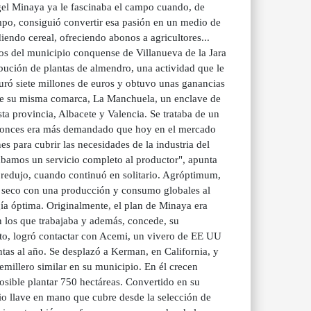
el Minaya ya le fascinaba el campo cuando, de
empo, consiguió convertir esa pasión en un medio de
endo cereal, ofreciendo abonos a agricultores...
s del municipio conquense de Villanueva de la Jara
ribución de plantas de almendro, una actividad que le
turó siete millones de euros y obtuvo unas ganancias
de su misma comarca, La Manchuela, un enclave de
ta provincia, Albacete y Valencia. Se trataba de un
ntonces era más demandado que hoy en el mercado
es para cubrir las necesidades de la industria del
 dábamos un servicio completo al productor", apunta
 redujo, cuando continuó en solitario. Agróptimum,
o seco con una producción y consumo globales al
gía óptima. Originalmente, el plan de Minaya era
n los que trabajaba y además, concede, su
to, logró contactar con Acemi, un vivero de EE UU
ntas al año. Se desplazó a Kerman, en California, y
emillero similar en su municipio. En él crecen
osible plantar 750 hectáreas. Convertido en su
cio llave en mano que cubre desde la selección de