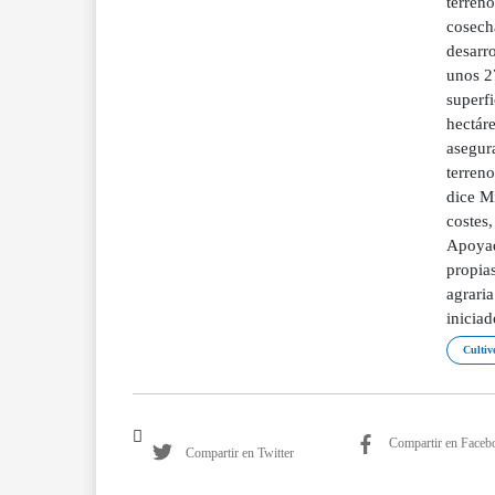
terreno
cosech
desarro
unos 2
superf
hectáre
asegura
terreno
dice Mi
costes
Apoyad
propia
agrari
iniciad
Cultiv
Compartir en Faceb
Compartir en Twitter