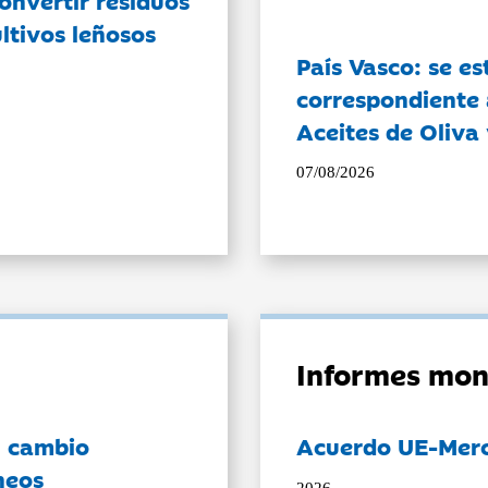
ltivos leñosos
País Vasco: se es
correspondiente a
Aceites de Oliva 
07/08/2026
Informes mon
l cambio
Acuerdo UE-Mer
neos
2026