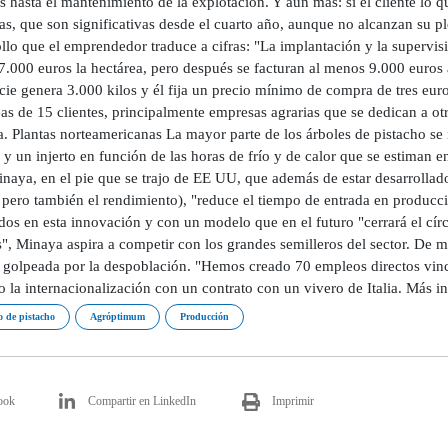
s hasta el mantenimiento de la explotación. Y aún más: si el cliente lo
as, que son significativas desde el cuarto año, aunque no alcanzan su p
llo que el emprendedor traduce a cifras: "La implantación y la supervisi
7.000 euros la hectárea, pero después se facturan al menos 9.000 euros
icie genera 3.000 kilos y él fija un precio mínimo de compra de tres e
as de 15 clientes, principalmente empresas agrarias que se dedican a ot
. Plantas norteamericanas La mayor parte de los árboles de pistacho se i
 y un injerto en función de las horas de frío y de calor que se estiman 
naya, en el pie que se trajo de EE UU, que además de estar desarrollado
, pero también el rendimiento), "reduce el tiempo de entrada en produc
os en esta innovación y con un modelo que en el futuro "cerrará el cír
s", Minaya aspira a competir con los grandes semilleros del sector. De 
a golpeada por la despoblación. "Hemos creado 70 empleos directos vincu
o la internacionalización con un contrato con un vivero de Italia. Más 
o de pistacho
Agróptimum
Producción
ook
Compartir en LinkedIn
Imprimir