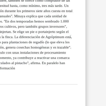
 quiere, también se ofrece como comprador de las
lenitud hasta, como mínimo, tres más tarde. Un
ón durante los primeros siete años cuesta en total
 anuales". Minaya explica que cada unidad de
uros. "En dos temporadas hemos sembrado 1.000
ros cultivos, pero también grupos inversores",
njertan. Se elige un pie o portainjerto según el
en la finca. La diferenciación de Agróptimum está,
 para plantaciones de regadío (lo que eleva los
ción, genera cosechas homogéneas y es trazable".
culo con unas instalaciones de procesamiento
momento, ya contribuye a reactivar una comarca
lados al pistacho", afirma. En paralelo han
información