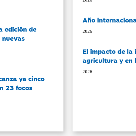
Año internaciona
a edición de
2026
s nuevas
El impacto de la i
agricultura y en
2026
canza ya cinco
on 23 focos