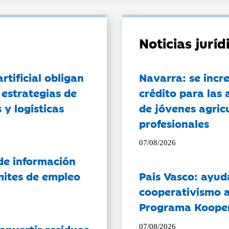
Noticias jurí
artificial obligan
Navarra: se incr
 estrategias de
crédito para las 
 y logísticas
de jóvenes agricu
profesionales
07/08/2026
de información
ámites de empleo
País Vasco: ayud
cooperativismo a
Programa Koope
onvertir residuos
07/08/2026