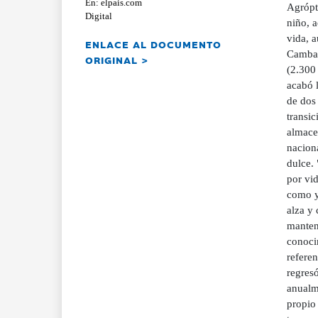
En: elpais.com
Agrópt
Digital
niño, a
vida, 
ENLACE AL DOCUMENTO
Cambal
ORIGINAL >
(2.300 
acabó l
de dos
transic
almace
naciona
dulce. 
por vi
como y
alza y 
manten
conoci
referen
regresó
anualm
propio 