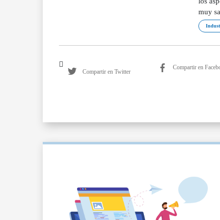
los as
muy sa
Indust
Compartir en Faceb
Compartir en Twitter