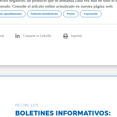
pectos negativos: un producto que se demanda cada vez más en todo el 
neado. Consulte el artículo online actualizado en nuestra página web:
ria agroalimentaria
Industria hortofrutícola
Precios
Exportación
ook
Compartir en LinkedIn
Imprimir
RECIBE LOS
BOLETINES INFORMATIVOS: