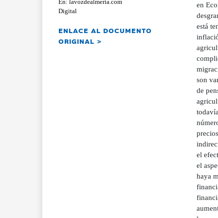
En: lavozdealmeria.com
en Eco
Digital
desgra
está t
ENLACE AL DOCUMENTO
inflaci
ORIGINAL >
agricu
complic
migraci
son var
de pen
agricul
todavía
número
precios
indirec
el efec
el aspe
haya mo
financ
financi
aumento