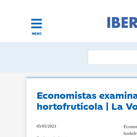
MENÚ
Economistas examinan
hortofrutícola | La V
05/05/2023
Econom
hortof