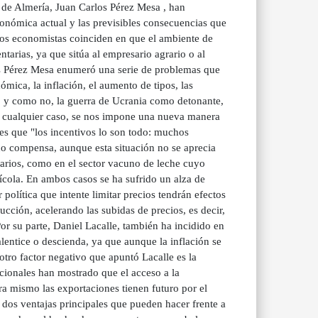
 de Almería, Juan Carlos Pérez Mesa , han
conómica actual y las previsibles consecuencias que
dos economistas coinciden en que el ambiente de
ntarias, ya que sitúa al empresario agrario o al
os Pérez Mesa enumeró una serie de problemas que
ómica, la inflación, el aumento de tipos, las
o, y como no, la guerra de Ucrania como detonante,
"en cualquier caso, se nos impone una nueva manera
es que "los incentivos lo son todo: muchos
 no compensa, aunque esta situación no se aprecia
ntarios, como en el sector vacuno de leche cuyo
ícola. En ambos casos se ha sufrido un alza de
política que intente limitar precios tendrán efectos
ducción, acelerando las subidas de precios, es decir,
Por su parte, Daniel Lacalle, también ha incidido en
alentice o descienda, ya que aunque la inflación se
otro factor negativo que apuntó Lacalle es la
cionales han mostrado que el acceso a la
ra mismo las exportaciones tienen futuro por el
 dos ventajas principales que pueden hacer frente a