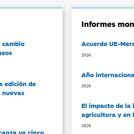
Informes mon
l cambio
Acuerdo UE-Mer
neos
2026
Año internaciona
a edición de
2026
s nuevas
El impacto de la i
agricultura y en
2026
canza ya cinco