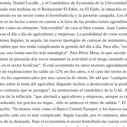
nomía, Daniel Lacalle , y el Catedrático de Economía de la Universidad
nado esta mañana en el Restaurante El Edén, en El Ejido, la situación e
eniendo en un sector como el hortofrutícola y la presente campaña. Los 
ón es un factor a tener en cuenta a la hora de las producciones agroalime
ltor como un elemento "intervenible" de cara al bien común. Juan Carl
an el día a día de agricultores y empresas: La posibilidad de crisis econ
ones ilegales, la sequía, las nuevas tipologías de cadenas de suministr
iables que nos están complicando la gestión del día a día. Para ello, 
sar, una forma mucho más estratégica". Para Pérez Mesa, lo que sucede 
tores se pensarán dos veces mantener la actividad si el riesgo asumido
 en el sector hortícola". Sí está ocurriendo en otros sectores agroalime
 de explotaciones ha caído un 12% en dos años, o el caso del sector av
 en los supermercados por una carencia de oferta. De ahí que "cualquier 
tos sobre la renta del agricultor, llegando incluso a desincentivar la pro
to contrario que se persigue", ha sentenciado el catedrático de la UAL. 
cto de la inflación, "que afectará a agricultores y empresas, aunque se r
derado, los precios no bajan , sólo se aminora el ritmo de subida ". El 
iación. "Ya hemos visto como el Banco Central Europeo y los bancos na
ación cada vez es más complicado. Según Lacalle, por el contrario, aho
 de la demanda. Para el economista el sector hortofrutícola cuenta con