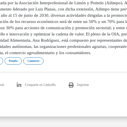
tada por la Asociación Interprofesional de Limón y Pomelo (Ailimpo). As
mento liderado por Luis Planas, con dicha extensión, Ailimpo tiene previ
 año al 15 de junio de 2030, diversas actividades dirigidas a la promoci
ución de los recursos económicos será de entre un 50% y un 70% para la 
un 30% para acciones de comunicación y promoción sectorial; y entre 
llo e innovación y optimizar la cadena de valor. El pleno de la OIA, pre
ridad Alimentaria, Ana Rodríguez, está compuesto por representantes de
ades autónomas, las organizaciones profesionales agrarias, cooperativas
ia, el comercio agroalimentario y los consumidores.
Pomelo
Limonero
ook
Compartir en LinkedIn
Imprimir