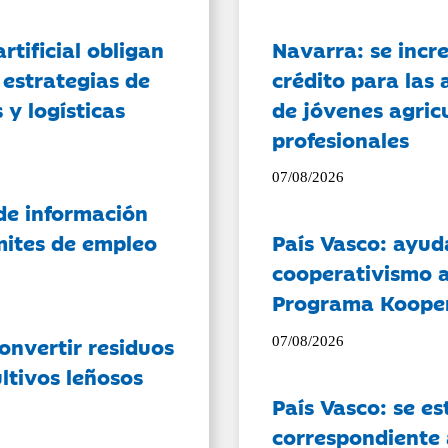
artificial obligan
Navarra: se incr
 estrategias de
crédito para las 
 y logísticas
de jóvenes agricu
profesionales
07/08/2026
de información
ámites de empleo
País Vasco: ayud
cooperativismo a
Programa Koope
onvertir residuos
07/08/2026
ltivos leñosos
País Vasco: se es
correspondiente a