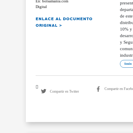
En: bolsamania.com
presen
Digital
departa
de este
ENLACE AL DOCUMENTO
distrib
ORIGINAL >
10% y 
desarro
y Segu
comunid
industr
limón
Compartir en Faceb
Compartir en Twitter