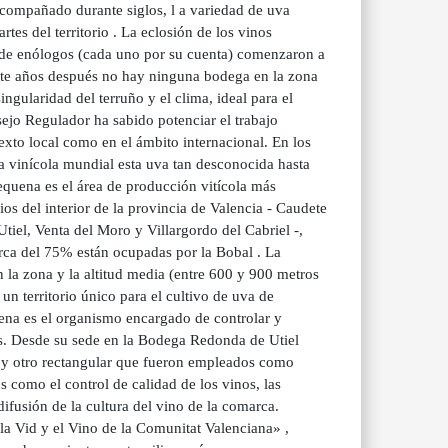
compañado durante siglos, l a variedad de uva
tes del territorio . La eclosión de los vinos
de enólogos (cada uno por su cuenta) comenzaron a
inte años después no hay ninguna bodega en la zona
ngularidad del terruño y el clima, ideal para el
nsejo Regulador ha sabido potenciar el trabajo
exto local como en el ámbito internacional. En los
a vinícola mundial esta uva tan desconocida hasta
quena es el área de producción vitícola más
s del interior de la provincia de Valencia - Caudete
tiel, Venta del Moro y Villargordo del Cabriel -,
erca del 75% están ocupadas por la Bobal . La
 la zona y la altitud media (entre 600 y 900 metros
un territorio único para el cultivo de uva de
na es el organismo encargado de controlar y
as. Desde su sede en la Bodega Redonda de Utiel
r y otro rectangular que fueron empleados como
 como el control de calidad de los vinos, las
ifusión de la cultura del vino de la comarca.
a Vid y el Vino de la Comunitat Valenciana» ,