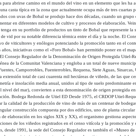
a para abrirse camino en el mundo del vino en un elemento que les ha a
una casta típica en la zona que actualmente ocupa más de tres cuartas par
ados con uvas de Bobal se produjo hace dos décadas, cuando un grupo 
mentar en diferentes modelos de cultivo y procesos de elaboración. Ve
tenga en su portfolio de productos un tinto de Bobal que represente la si
 de vid por su notable diferencia térmica entre el día y la noche. El Co
vo de viticultores y enólogos potenciando la promoción tanto en el cont
s años, iniciativas como el «Foro Bobal» han permitido poner en el map
 El Consejo Regulador de la Denominación de Origen Protegida Utiel-Re
nea de la Comunitat Valenciana y engloba a un total de nueve municipio
Fuentes, Camporrobles, Fuenterrobles, Requena, Siete Aguas, Sinarcas, U
 extensión total de casi cuarenta mil hectáreas de viñedo, de las que c
etría e insolación media anual, unidos al tipo de suelo predominante en
l nivel del mar), convierten a esta denominación de origen protegida en 
cación. Bodega Redonda de Utiel ED Desde 1975, el CRDOP Utiel-Reque
car la calidad de la producción de vino de más de un centenar de bodeg
ingular construcción compuesta por dos edificios, uno de planta circula
 de elaboración en los siglos XIX y XX), el organismo gestiona aspectos
iones de los viñedos registrados en el censo vitícola y la promoción y d
, desde 1991, la sede del Consejo Regulador es también el «Museo de l