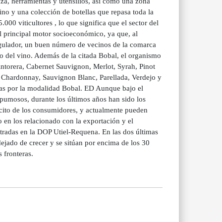
nza, herramientas y utensilios, así como una zona
ino y una colección de botellas que repasa toda la
000 viticultores , lo que significa que el sector del
el principal motor socioeconómico, ya que, al
egulador, un buen número de vecinos de la comarca
 del vino. Además de la citada Bobal, el organismo
intorera, Cabernet Sauvignon, Merlot, Syrah, Pinot
, Chardonnay, Sauvignon Blanc, Parellada, Verdejo y
as por la modalidad Bobal. ED Aunque bajo el
pumosos, durante los últimos años han sido los
ácito de los consumidores, y actualmente pueden
 en los relacionado con la exportación y el
stradas en la DOP Utiel-Requena. En las dos últimas
ejado de crecer y se sitúan por encima de los 30
 fronteras.