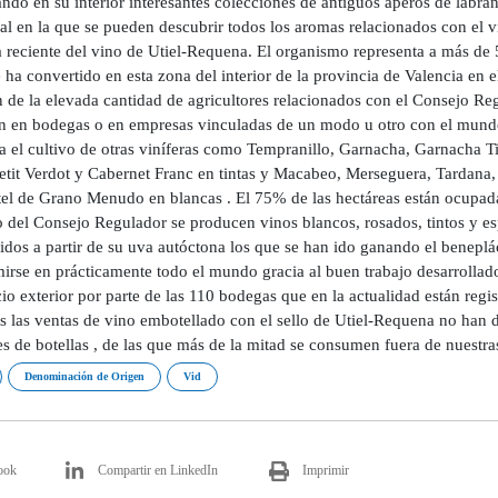
ndo en su interior interesantes colecciones de antiguos aperos de labra
al en la que se pueden descubrir todos los aromas relacionados con el v
a reciente del vino de Utiel-Requena. El organismo representa a más de 5.
 ha convertido en esta zona del interior de la provincia de Valencia en 
 de la elevada cantidad de agricultores relacionados con el Consejo R
an en bodegas o en empresas vinculadas de un modo u otro con el mundo
za el cultivo de otras viníferas como Tempranillo, Garnacha, Garnacha T
Petit Verdot y Cabernet Franc en tintas y Macabeo, Merseguera, Tardana
el de Grano Menudo en blancas . El 75% de las hectáreas están ocupad
 del Consejo Regulador se producen vinos blancos, rosados, tintos y es
idos a partir de su uva autóctona los que se han ido ganando el benepl
irse en prácticamente todo el mundo gracia al buen trabajo desarrollado
o exterior por parte de las 110 bodegas que en la actualidad están regi
s las ventas de vino embotellado con el sello de Utiel-Requena no han d
s de botellas , de las que más de la mitad se consumen fuera de nuestras
Denominación de Origen
Vid
ook
Compartir en LinkedIn
Imprimir