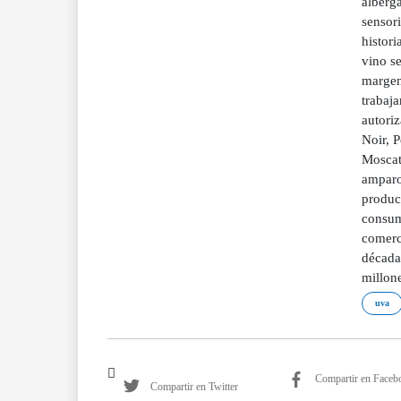
alberga
sensori
histori
vino se
margen
trabaj
autori
Noir, 
Moscat
amparo
produc
consum
comerci
década
millone
uva
Compartir en Faceb
Compartir en Twitter