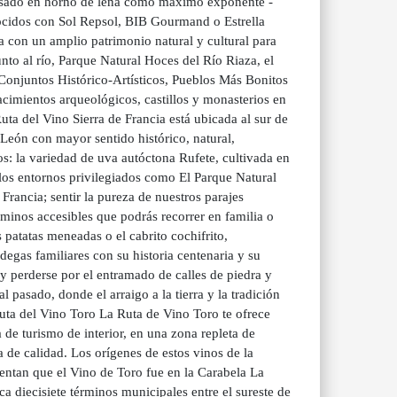
al asado en horno de leña como máximo exponente -
nocidos con Sol Repsol, BIB Gourmand o Estrella
 con un amplio patrimonio natural y cultural para
to al río, Parque Natural Hoces del Río Riaza, el
Conjuntos Histórico-Artísticos, Pueblos Más Bonitos
imientos arqueológicos, castillos y monasterios en
uta del Vino Sierra de Francia está ubicada al sur de
y León con mayor sentido histórico, natural,
s: la variedad de uva autóctona Rufete, cultivada en
de los entornos privilegiados como El Parque Natural
 Francia; sentir la pureza de nuestros parajes
minos accesibles que podrás recorrer en familia o
 patatas meneadas o el cabrito cochifrito,
egas familiares con su historia centenaria y su
y perderse por el entramado de calles de piedra y
pasado, donde el arraigo a la tierra y la tradición
uta del Vino Toro La Ruta de Vino Toro te ofrece
a de turismo de interior, en una zona repleta de
 de calidad. Los orígenes de estos vinos de la
ntan que el Vino de Toro fue en la Carabela La
 diecisiete términos municipales entre el sureste de