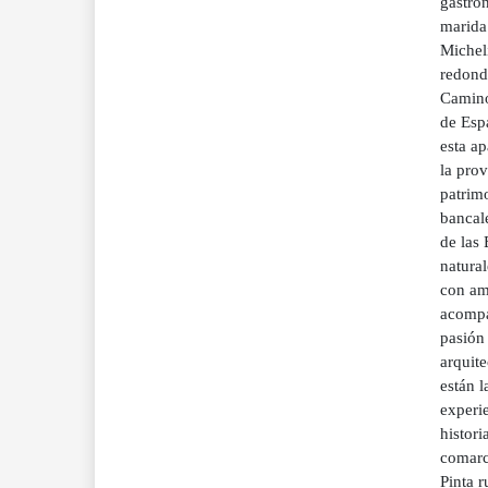
gastro
marida
Michel
redond
Camino
de Esp
esta ap
la prov
patrim
bancale
de las 
natural
con ami
acompa
pasión
arquite
están 
experie
histori
comarc
Pinta 