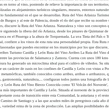
cas en torno al vino, poniendo de relieve la importancia de sus territori
lizadas en alojamientos turísticos singulares, museos, entornos natural
io fundamental en el que se desarrollan. Ruta del Vino Arlanza Turismo
de Burgos y al este de Palencia, donde el río del que recibe su nombre s
les, discurre la Ruta del Vino Arlanza. Naturaleza y vino son conceptos
re siguiendo la ribera del río Arlanza, desde los pinares de Quintanar de 
oca en el Pisuerga a la altura de Torquemada. La uva Tinta del País o T
al, confiere a los vinos de esta ruta una personalidad propia. Esta Ruta r
blasonadas que puedes encontrar en los municipios por los que discurre,
ribes Turismo Castilla y León Ruta del Vino Arribes La Ruta del Vino de
entre las provincias de Salamanca y Zamora. Cuenta con unos 180 kms d
nura ha generado un microclima ideal para el cultivo de viñedos. Su situ
e un carácter de oasis en los confines de Castilla y León con vistas a P
 metamórficas, también conocidos como arribes, arribas o arribanzos, que
a, gastronomía, naturaleza,... configuran todos juntos una fotografía de
a y León Ruta del Vino Bierzo Conocida como 'El Volcán del Noroeste', e
a más importantes de Castilla y León. Situada al noroeste de la provinc
ortante zona de transición entre esta Comunidad, la asturiana y el resto 
l Camino de Santiago y a las que acuden miles de peregrinos cada año di
 variedad reina de la zona de producción. Las amplias posibilidades de 