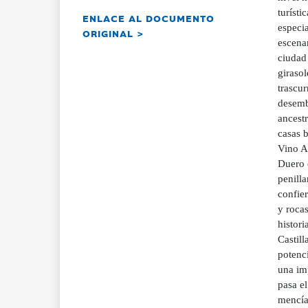
turísti
ENLACE AL DOCUMENTO
especia
ORIGINAL >
escenar
ciudad 
giraso
trascur
desemb
ancestr
casas 
Vino Ar
Duero 
penilla
confier
y rocas
histori
Castill
potenci
una imp
pasa e
mencía,