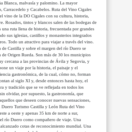
oña Blanca, malvasía y palomino. La mayor
o, Carracedelo y Cacabelos. Ruta del Vino Cigales
l vino de la DO Cigales con su cultura, historia,
re. Rosados, tintos y blancos salen de las bodegas de
 una ruta llena de historia, frecuentada por grandes
o sus iglesias, castillos y monasterios integrados
os. Todo un atractivo para viajar a través del vino.
de Castilla y sobre el margen del río Duero se
ión de Origen Rueda. Son más de 30 los municipios
muy cercana a las provincias de Ávila y Segovia, y
ne un viaje por la historia, el paisaje y el
riencia gastronómica, de la cual, cómo no, forman
ontan al siglo XI y, desde entonces hasta hoy, el
ra y tradición que se ve reflejada en todos los
sin olvidar, por supuesto, la gastronomía, que
s aquellos que deseen conocer nuevas sensaciones,
l Duero Turismo Castilla y León Ruta del Vino
ste a oeste y apenas 35 km de norte a sur,
n el río Duero como compañero de viaje. Una
a alcanzado cotas de reconocimiento mundial. Una