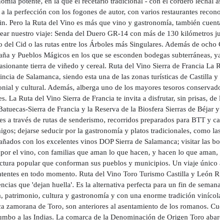
nomía potente, en la que el recetario tradicional - con el cordero lech
 a la perfección con los fogones de autor, con varios restaurantes reco
in. Pero la Ruta del Vino es más que vino y gastronomía, también cuenta
ear nuestro viaje: Senda del Duero GR-14 con más de 130 kilómetros jun
 del Cid o las rutas entre los Árboles más Singulares. Además de ocho 
aña y Pueblos Mágicos en los que se esconden bodegas subterráneas, yac
asionante tierra de viñedo y cereal. Ruta del Vino Sierra de Francia La R
incia de Salamanca, siendo esta una de las zonas turísticas de Castilla 
onial y cultural. Además, alberga uno de los mayores tesoros conservado
s. La Ruta del Vino Sierra de Francia te invita a disfrutar, sin prisas, 
Batuecas-Sierra de Francia y la Reserva de la Biosfera Sierras de Béjar y
es a través de rutas de senderismo, recorridos preparados para BTT y ca
gos; dejarse seducir por la gastronomía y platos tradicionales, como las
ñados con los excelentes vinos DOP Sierra de Salamanca; visitar las bod
 por el vino, con familias que aman lo que hacen, y hacen lo que aman, 
ctura popular que conforman sus pueblos y municipios. Un viaje único al 
latentes en todo momento. Ruta del Vino Toro Turismo Castilla y León R
ncias que 'dejan huella'. Es la alternativa perfecta para un fin de seman
a, patrimonio, cultura y gastronomía y con una enorme tradición vinícola
a zamorana de Toro, son anteriores al asentamiento de los romanos. Cue
rumbo a las Indias. La comarca de la Denominación de Origen Toro abarca