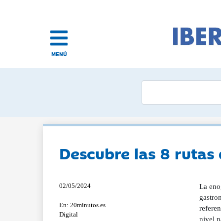
MENÚ
Descubre las 8 rutas 
02/05/2024
La enog
gastron
En: 20minutos.es
referen
Digital
nivel n