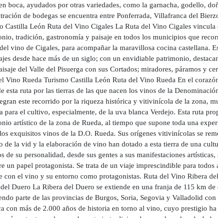
 en boca, ayudados por otras variedades, como la garnacha, godello, d
tración de bodegas se encuentra entre Ponferrada, Villafranca del Bierz
 Castilla León Ruta del Vino Cigales La Ruta del Vino Cigales vincula e
nio, tradición, gastronomía y paisaje en todos los municipios que recor
 del vino de Cigales, para acompañar la maravillosa cocina castellana. Es
jes desde hace más de un siglo; con un envidiable patrimonio, destacand
aisaje del Valle del Pisuerga con sus Cortados; miradores, páramos y cerr
el Vino Rueda Turismo Castilla León Ruta del Vino Rueda En el corazón 
de esta ruta por las tierras de las que nacen los vinos de la Denominac
egran este recorrido por la riqueza histórica y vitivinícola de la zona, 
a para el cultivo, especialmente, de la uva blanca Verdejo. Esta ruta propo
onio artístico de la zona de Rueda, al tiempo que supone toda una expe
los exquisitos vinos de la D.O. Rueda. Sus orígenes vitivinícolas se rem
 de la vid y la elaboración de vino han dotado a esta tierra de una cultu
s de su personalidad, desde sus gentes a sus manifestaciones artísticas, 
re un papel protagonista. Se trata de un viaje imprescindible para todo
e con el vino y su entorno como protagonistas. Ruta del Vino Ribera de
 del Duero La Ribera del Duero se extiende en una franja de 115 km de e
iendo parte de las provincias de Burgos, Soria, Segovia y Valladolid co
a con más de 2.000 años de historia en torno al vino, cuyo prestigio h