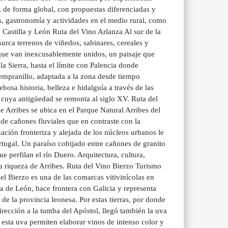
os, de forma global, con propuestas diferenciadas y
es, gastronomía y actividades en el medio rural, como
 Castilla y León Ruta del Vino Arlanza Al sur de la
urca terrenos de viñedos, sabinares, cereales y
 que van inexcusablemente unidos, un paisaje que
la Sierra, hasta el límite con Palencia donde
empranillo, adaptada a la zona desde tiempo
ebosa historia, belleza e hidalguía a través de las
 cuya antigüedad se remonta al siglo XV. Ruta del
 Arribes se ubica en el Parque Natural Arribes del
e cañones fluviales que en contraste con la
ación fronteriza y alejada de los núcleos urbanos le
ortugal. Un paraíso cobijado entre cañones de granito
 perfilan el río Duero. Arquitectura, cultura,
 la riqueza de Arribes. Ruta del Vino Bierzo Turismo
l Bierzo es una de las comarcas vitivinícolas en
ia de León, hace frontera con Galicia y representa
de la provincia leonesa. Por estas tierras, por donde
rección a la tumba del Apóstol, llegó también la uva
esta uva permiten elaborar vinos de intenso color y