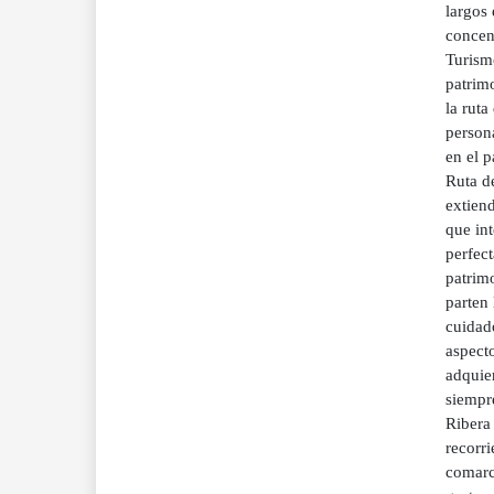
largos
concen
Turismo
patrimo
la ruta
persona
en el p
Ruta d
extien
que int
perfect
patrim
parten 
cuidado
aspecto
adquie
siempr
Ribera
recorr
comarc