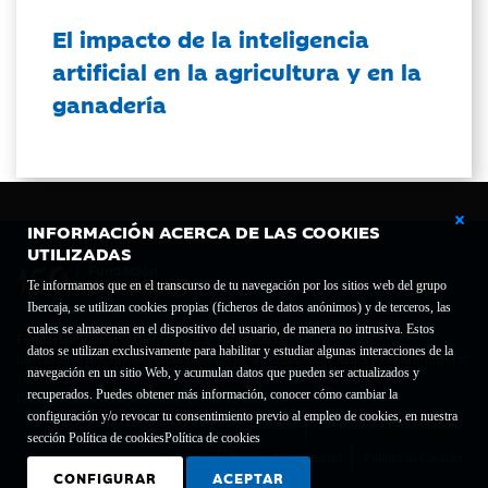
El impacto de la inteligencia
artificial en la agricultura y en la
ganadería
INFORMACIÓN ACERCA DE LAS COOKIES
UTILIZADAS
Te informamos que en el transcurso de tu navegación por los sitios web del grupo
Ibercaja, se utilizan cookies propias (ficheros de datos anónimos) y de terceros, las
cuales se almacenan en el dispositivo del usuario, de manera no intrusiva. Estos
Fundación Bancaria Ibercaja C.I.F. G-50000652.
datos se utilizan exclusivamente para habilitar y estudiar algunas interacciones de la
Inscrita en el Registro de Fundaciones del Mº de Educación, Cultura y Deporte con el nº
navegación en un sitio Web, y acumulan datos que pueden ser actualizados y
1689.
recuperados. Puedes obtener más información, conocer cómo cambiar la
Domicilio social: Joaquín Costa, 13. 50001 Zaragoza.
configuración y/o revocar tu consentimiento previo al empleo de cookies, en nuestra
Contacto
Declaración de accesibilidad
sección Política de cookies
Política de cookies
Aviso legal
Política de privacidad
Política de Cookies
CONFIGURAR
ACEPTAR