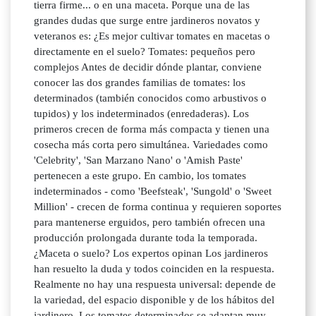
tierra firme... o en una maceta. Porque una de las
grandes dudas que surge entre jardineros novatos y
veteranos es: ¿Es mejor cultivar tomates en macetas o
directamente en el suelo? Tomates: pequeños pero
complejos Antes de decidir dónde plantar, conviene
conocer las dos grandes familias de tomates: los
determinados (también conocidos como arbustivos o
tupidos) y los indeterminados (enredaderas). Los
primeros crecen de forma más compacta y tienen una
cosecha más corta pero simultánea. Variedades como
'Celebrity', 'San Marzano Nano' o 'Amish Paste'
pertenecen a este grupo. En cambio, los tomates
indeterminados - como 'Beefsteak', 'Sungold' o 'Sweet
Million' - crecen de forma continua y requieren soportes
para mantenerse erguidos, pero también ofrecen una
producción prolongada durante toda la temporada.
¿Maceta o suelo? Los expertos opinan Los jardineros
han resuelto la duda y todos coinciden en la respuesta.
Realmente no hay una respuesta universal: depende de
la variedad, del espacio disponible y de los hábitos del
jardinero. Los tomates determinados se adaptan muy