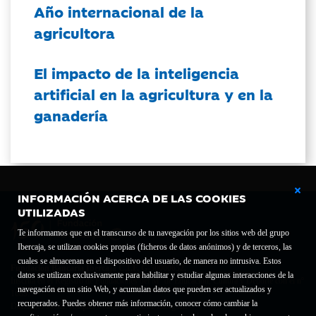
Año internacional de la
agricultora
El impacto de la inteligencia
artificial en la agricultura y en la
ganadería
INFORMACIÓN ACERCA DE LAS COOKIES
UTILIZADAS
Te informamos que en el transcurso de tu navegación por los sitios web del grupo
Ibercaja, se utilizan cookies propias (ficheros de datos anónimos) y de terceros, las
cuales se almacenan en el dispositivo del usuario, de manera no intrusiva. Estos
Fundación Bancaria Ibercaja C.I.F. G-50000652.
datos se utilizan exclusivamente para habilitar y estudiar algunas interacciones de la
Inscrita en el Registro de Fundaciones del Mº de Educación, Cultura y Deporte con el nº
navegación en un sitio Web, y acumulan datos que pueden ser actualizados y
1689.
recuperados. Puedes obtener más información, conocer cómo cambiar la
Domicilio social: Joaquín Costa, 13. 50001 Zaragoza.