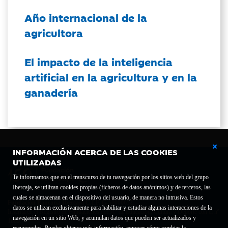
Año internacional de la
agricultora
El impacto de la inteligencia
artificial en la agricultura y en la
ganadería
INFORMACIÓN ACERCA DE LAS COOKIES
UTILIZADAS
Te informamos que en el transcurso de tu navegación por los sitios web del grupo
Ibercaja, se utilizan cookies propias (ficheros de datos anónimos) y de terceros, las
cuales se almacenan en el dispositivo del usuario, de manera no intrusiva. Estos
Fundación Bancaria Ibercaja C.I.F. G-50000652.
datos se utilizan exclusivamente para habilitar y estudiar algunas interacciones de la
Inscrita en el Registro de Fundaciones del Mº de Educación, Cultura y Deporte con el nº
navegación en un sitio Web, y acumulan datos que pueden ser actualizados y
1689.