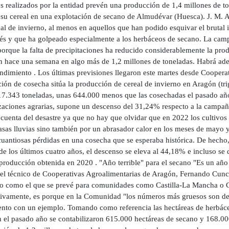
os realizados por la entidad prevén una producción de 1,4 millones de t
 su cereal en una explotación de secano de Almudévar (Huesca). J. M. 
eal de invierno, al menos en aquellos que han podido esquivar el brutal
és y que ha golpeado especialmente a los herbáceos de secano. La cam
porque la falta de precipitaciones ha reducido considerablemente la pro
on hace una semana en algo más de 1,2 millones de toneladas. Habrá a
endimiento . Los últimas previsiones llegaron este martes desde Coopera
ión de cosecha sitúa la producción de cereal de invierno en Aragón (tri
7.343 toneladas, unas 644.000 menos que las cosechadas el pasado año. L
zaciones agrarias, supone un descenso del 31,24% respecto a la campaña
cuenta del desastre ya que no hay que olvidar que en 2022 los cultivos
asas lluvias sino también por un abrasador calor en los meses de mayo y
cuantiosas pérdidas en una cosecha que se esperaba histórica. De hecho
e los últimos cuatro años, el descenso se eleva al 44,18% e incluso se d
 producción obtenida en 2020 . "Año terrible" para el secano "Es un año
el técnico de Cooperativas Agroalimentarias de Aragón, Fernando Cunchil
o como el que se prevé para comunidades como Castilla-La Mancha o Ca
tivamente, es porque en la Comunidad "los números más gruesos son del r
nto con un ejemplo. Tomando como referencia las hectáreas de herbáce
 el pasado año se contabilizaron 615.000 hectáreas de secano y 168.00