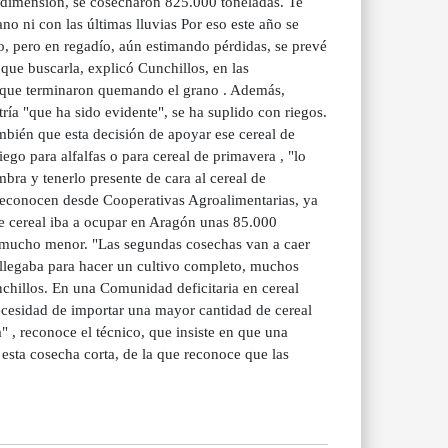
 dimensión, se cosecharon 825.000 toneladas. Te
no ni con las últimas lluvias Por eso este año se
o, pero en regadío, aún estimando pérdidas, se prevé
que buscarla, explicó Cunchillos, en las
 que terminaron quemando el grano . Además,
tría "que ha sido evidente", se ha suplido con riegos.
mbién que esta decisión de apoyar ese cereal de
ego para alfalfas o para cereal de primavera , "lo
bra y tenerlo presente de cara al cereal de
econocen desde Cooperativas Agroalimentarias, ya
te cereal iba a ocupar en Aragón unas 85.000
erá mucho menor. "Las segundas cosechas van a caer
llegaba para hacer un cultivo completo, muchos
nchillos. En una Comunidad deficitaria en cereal
ecesidad de importar una mayor cantidad de cereal
a" , reconoce el técnico, que insiste en que una
esta cosecha corta, de la que reconoce que las