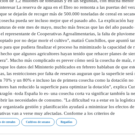
ción de 1,2 millones de toneladas y en las segundas, con mucha menor
nteresar La reserva de agua en el Ebro no remonta a las puertas del vera
 que se dejarán de recoger más de 500.000 toneladas de cereal en secan
cosecha pueda ser incluso mejor que el pasado año. La explicación hay 
aturas de este mes de mayo, mucho más frescas que las del año pasado
 el representante de Cooperativas Agroalimentarias, la falta de pluviome
optado por no dejar morir el cultivo", matizó Cunchillos, que apuntó ta
o para que pudiera finalizar el proceso ha minimizado la capacidad de ri
hecho que algunos agricultores hayan tenido que rehacer planes de siem
era". Mucho más complicado es prever cómo será la cosecha de maíz, r
nque los datos del Ministerio publicados en febrero hablaban de que es
as, las restricciones por falta de reservas auguran que la superficie s
un 70% y un 80% e incluso las de primera cosecha como la dotación no 
tores han reducido la superficie para optimizar la dotación", explica Cu
ragón -toda España lo es- una cosecha corta va significar también la n
brir las necesidades de consumo. "La dificultad va a estar en la logístic
 organizada gestión y planificación ayudará a minimizar los efectos de 
ativas van a verse muy afectadas. Conforme a los criterios de
o de cereales
Cultivos de secano
Regadíos