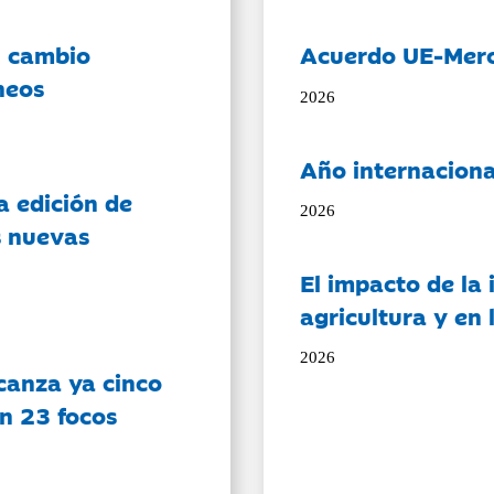
l cambio
Acuerdo UE-Mer
neos
2026
Año internaciona
a edición de
2026
s nuevas
El impacto de la i
agricultura y en
2026
canza ya cinco
on 23 focos