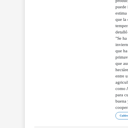
produc
puede i
estima
que la 
temper
detalló
"Se ha 
inviern
que ha 
primav
que au
hectáre
entre 
agricul
como A
para cu
buena y
cooper
Cultiv