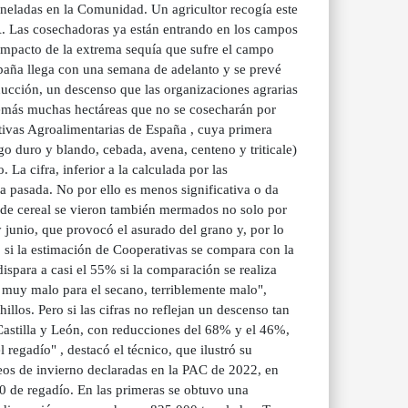
oneladas en la Comunidad. Un agricultor recogía este
A. Las cosechadoras ya están entrando en los campos
 impacto de la extrema sequía que sufre el campo
paña llega con una semana de adelanto y se prevé
ducción, un descenso que las organizaciones agrarias
demás muchas hectáreas que no se cosecharán por
tivas Agroalimentarias de España , cuya primera
go duro y blando, cebada, avena, centeno y triticale)
a cifra, inferior a la calculada por las
 pasada. No por ello es menos significativa o da
 de cereal se vieron también mermados no solo por
 junio, que provocó el asurado del grano y, por lo
, si la estimación de Cooperativas se compara con la
ispara a casi el 55% si la comparación se realiza
 muy malo para el secano, terriblemente malo",
los. Pero si las cifras no reflejan un descenso tan
stilla y León, con reducciones del 68% y el 46%,
egadío" , destacó el técnico, que ilustró su
os de invierno declaradas en la PAC de 2022, en
0 de regadío. En las primeras se obtuvo una