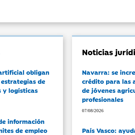
Noticias jurí
artificial obligan
Navarra: se incr
 estrategias de
crédito para las 
 y logísticas
de jóvenes agricu
profesionales
07/08/2026
de información
ámites de empleo
País Vasco: ayud