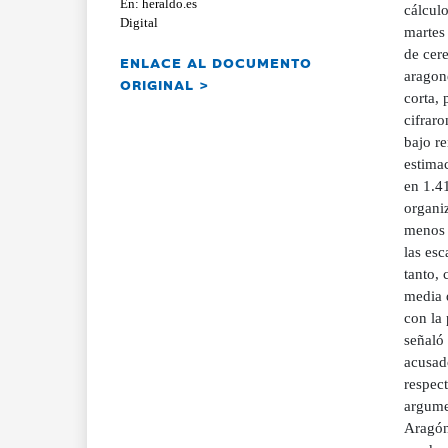
En: heraldo.es
cálcul
Digital
martes
de cer
ENLACE AL DOCUMENTO
aragon
ORIGINAL >
corta, 
cifrar
bajo r
estimac
en 1.41
organi
menos 
las esc
tanto, 
media d
con la
señaló 
acusad
respec
argume
Aragón