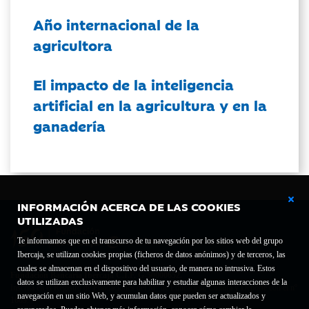
Año internacional de la
agricultora
El impacto de la inteligencia
artificial en la agricultura y en la
ganadería
INFORMACIÓN ACERCA DE LAS COOKIES
UTILIZADAS
Te informamos que en el transcurso de tu navegación por los sitios web del grupo
Ibercaja, se utilizan cookies propias (ficheros de datos anónimos) y de terceros, las
cuales se almacenan en el dispositivo del usuario, de manera no intrusiva. Estos
Fundación Bancaria Ibercaja C.I.F. G-50000652.
datos se utilizan exclusivamente para habilitar y estudiar algunas interacciones de la
Inscrita en el Registro de Fundaciones del Mº de Educación, Cultura y Deporte con el nº
navegación en un sitio Web, y acumulan datos que pueden ser actualizados y
1689.