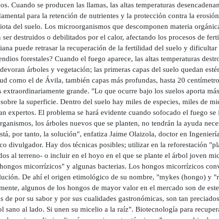
os. Cuando se producen las llamas, las altas temperaturas desencadenan 
amental para la retención de nutrientes y la protección contra la erosión
iota del suelo. Los microorganismos que descomponen materia orgánica 
ser destruidos o debilitados por el calor, afectando los procesos de fert
ana puede retrasar la recuperación de la fertilidad del suelo y dificulta
endios forestales? Cuando el fuego aparece, las altas temperaturas dest
devoran árboles y vegetación; las primeras capas del suelo quedan estéri
ud como el de Ávila, también capas más profundas, hasta 20 centímetros 
s extraordinariamente grande. "Lo que ocurre bajo los suelos aporta más
sobre la superficie. Dentro del suelo hay miles de especies, miles de m
n expertos. El problema se hará evidente cuando sofocado el fuego se in
rganismos, los árboles nuevos que se planten, no tendrán la ayuda neces
stá, por tanto, la solución", enfatiza Jaime Olaizola, doctor en Ingenier
ico divulgador. Hay dos técnicas posibles; utilizar en la reforestación "
os al terreno- o incluir en el hoyo en el que se plante el árbol joven mi
"hongos micorrízicos" y algunas bacterias. Los hongos micorrízicos con
ución. De ahí el origen etimológico de su nombre, "mykes (hongo) y "rhi
ente, algunos de los hongos de mayor valor en el mercado son de este ti
 de por su sabor y por sus cualidades gastronómicas, son tan preciados 
l sano al lado. Si unen su micelio a la raíz". Biotecnología para recupe