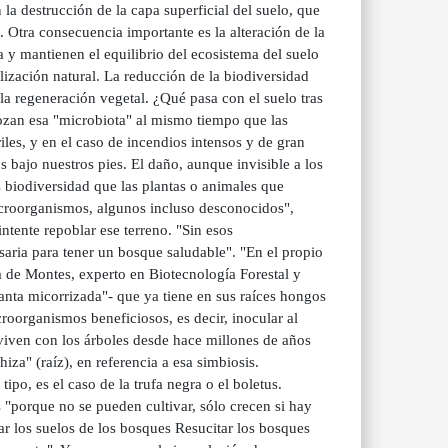
la destrucción de la capa superficial del suelo, que
. Otra consecuencia importante es la alteración de la
y mantienen el equilibrio del ecosistema del suelo
ilización natural. La reducción de la biodiversidad
r la regeneración vegetal. ¿Qué pasa con el suelo tras
rozan esa "microbiota" al mismo tiempo que las
les, y en el caso de incendios intensos y de gran
bajo nuestros pies. El daño, aunque invisible a los
 biodiversidad que las plantas o animales que
icroorganismos, algunos incluso desconocidos",
tente repoblar ese terreno. "Sin esos
aria para tener un bosque saludable". "En el propio
ía de Montes, experto en Biotecnología Forestal y
planta micorrizada"- que ya tiene en sus raíces hongos
croorganismos beneficiosos, es decir, inocular al
viven con los árboles desde hace millones de años
za" (raíz), en referencia a esa simbiosis.
po, es el caso de la trufa negra o el boletus.
"porque no se pueden cultivar, sólo crecen si hay
rar los suelos de los bosques Resucitar los bosques