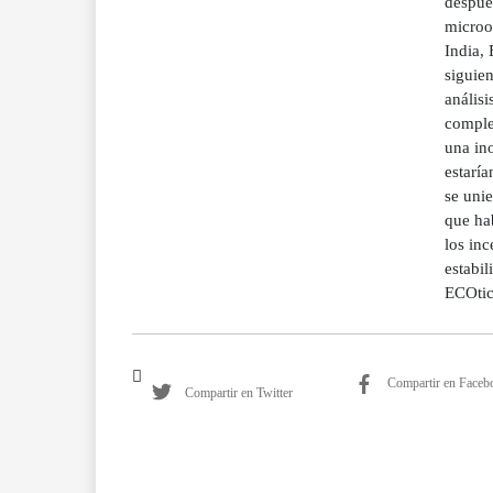
después
microor
India, 
siguien
análisi
complet
una in
estarí
se unie
que hab
los inc
estabil
ECOtic
Compartir en Faceb
Compartir en Twitter