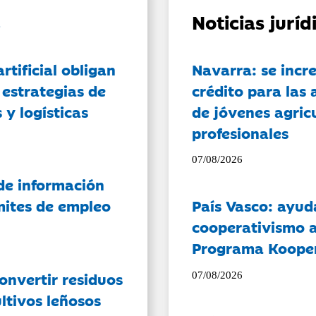
Noticias jurí
artificial obligan
Navarra: se incr
 estrategias de
crédito para las 
 y logísticas
de jóvenes agricu
profesionales
07/08/2026
de información
ámites de empleo
País Vasco: ayud
cooperativismo a
Programa Koope
onvertir residuos
07/08/2026
ltivos leñosos