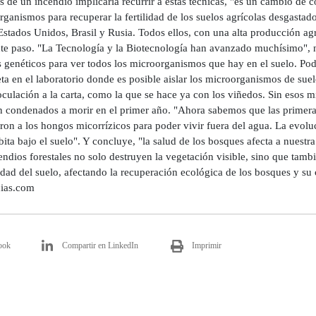
 de un incendio implicaría recurrir a estas técnicas, "es un cambio de 
ganismos para recuperar la fertilidad de los suelos agrícolas desgastad
Estados Unidos, Brasil y Rusia. Todos ellos, con una alta producción agra
te paso. "La Tecnología y la Biotecnología han avanzado muchísimo", no
s genéticos para ver todos los microorganismos que hay en el suelo. Po
a en el laboratorio donde es posible aislar los microorganismos de suel
oculación a la carta, como la que se hace ya con los viñedos. Sin esos 
an condenados a morir en el primer año. "Ahora sabemos que las primeras
ron a los hongos micorrízicos para poder vivir fuera del agua. La evol
ita bajo el suelo". Y concluye, "la salud de los bosques afecta a nuestr
endios forestales no solo destruyen la vegetación visible, sino que tamb
idad del suelo, afectando la recuperación ecológica de los bosques y su 
ias.com
ook
Compartir en LinkedIn
Imprimir