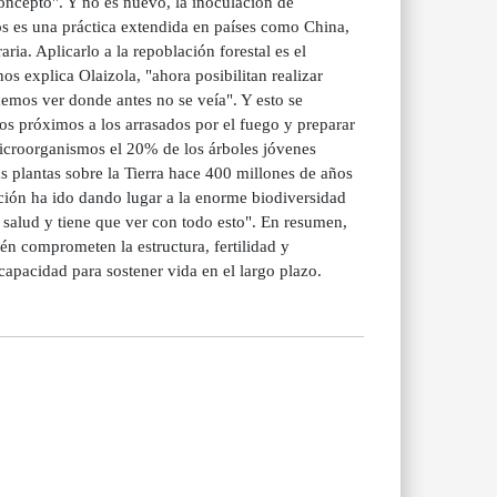
concepto". Y no es nuevo, la inoculación de
os es una práctica extendida en países como China,
ria. Aplicarlo a la repoblación forestal es el
s explica Olaizola, "ahora posibilitan realizar
demos ver donde antes no se veía". Y esto se
os próximos a los arrasados por el fuego y preparar
microorganismos el 20% de los árboles jóvenes
 plantas sobre la Tierra hace 400 millones de años
ución ha ido dando lugar a la enorme biodiversidad
a salud y tiene que ver con todo esto". En resumen,
ién comprometen la estructura, fertilidad y
capacidad para sostener vida en el largo plazo.