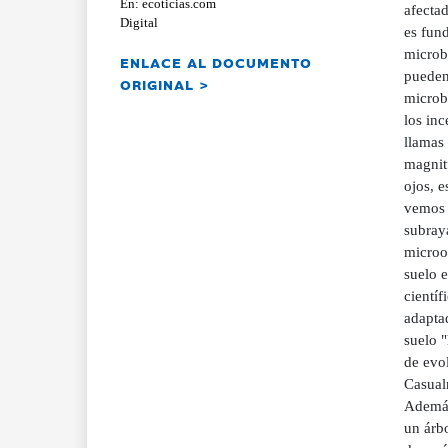
En: ecoticias.com
afectad
Digital
es fund
microb
ENLACE AL DOCUMENTO
pueden 
ORIGINAL >
microbi
los inc
llamas 
magnit
ojos, e
vemos 
subraya
microo
suelo e
científ
adaptad
suelo 
de evol
Casualm
Además
un árbo