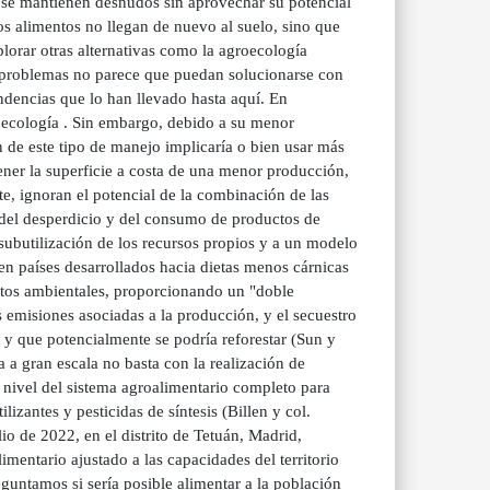
s se mantienen desnudos sin aprovechar su potencial
os alimentos no llegan de nuevo al suelo, sino que
lorar otras alternativas como la agroecología
s problemas no parece que puedan solucionarse con
endencias que lo han llevado hasta aquí. En
roecología . Sin embargo, debido a su menor
n de este tipo de manejo implicaría o bien usar más
ner la superficie a costa de una menor producción,
e, ignoran el potencial de la combinación de las
del desperdicio y del consumo de productos de
 subutilización de los recursos propios y a un modelo
n países desarrollados hacia dietas menos cárnicas
actos ambientales, proporcionando un "doble
 emisiones asociadas a la producción, y el secuestro
a y que potencialmente se podría reforestar (Sun y
 a gran escala no basta con la realización de
a nivel del sistema agroalimentario completo para
lizantes y pesticidas de síntesis (Billen y col.
lio de 2022, en el distrito de Tetuán, Madrid,
entario ajustado a las capacidades del territorio
guntamos si sería posible alimentar a la población