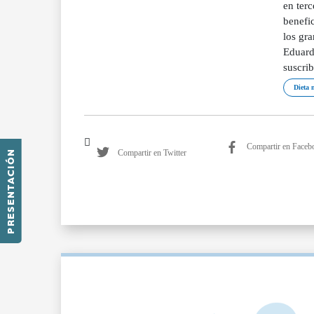
en ter
benefic
los gr
Eduard
suscrib
Dieta 
Compartir en Faceb
Compartir en Twitter
PRESENTACIÓN