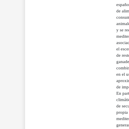
español
de alim
consum
animal
y se re
mediter
asocia
el esce
de rest
ganader
combina
en el 
aproxi
de impa
En par
climát
de sec
propia
mediter
generan