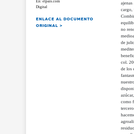
En: elpais.com
ajenas 
Digital
cargo, 
Combin
ENLACE AL DOCUMENTO
equilib
ORIGINAL >
no reno
medioa
de jul
medite
benefic
col. 2
de los 
fantas
nuestro
dispon
azúcar,
como f
tercer
hacemo
agroali
residuo