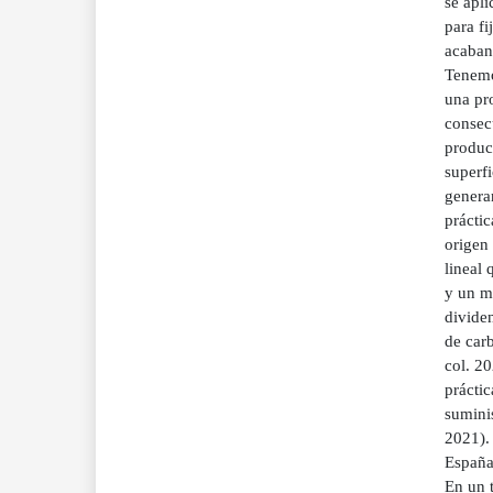
se apl
para fi
acaban
Tenemo
una pro
consec
product
superf
generan
prácti
origen 
lineal
y un m
dividen
de carb
col. 20
práctic
suminis
2021). 
España
En un t