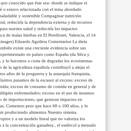
r -por conocido que éste sea- donde se indique el
esté o estuvo relacionada con el tema abordado
saludable y sostenible Compaginar nutrición
al, reduciría la dependencia externa y de recursos
 para nuestra salud y reduciría los impactos
 de malas hierbas en El Perellonet, Valencia, el 14
 Images) Eduardo Aguilera Comentarios La dieta
mbién existe una creciente evidencia sobre sus
a experimentado en países como España (da Silva y
 y lo hacemos a costa de degradar los ecosistemas
de la agricultura española contribuyó a alejar el
s años de la posguerra y la autarquía franquista,
s lustros pasamos de la escasez al exceso: exceso de
 comida; exceso de consumo de comida en general y de
múltiples enfermedades; exceso en el uso de insumos
so de importaciones, que generan impactos en
nas. Comemos peor que hace 60 o 100 años, y lo
ir produciendo alimentos Nuestro sistema
propios y a un modelo lineal que no valoriza los
o a la concentración ganadera , el estiércol a menudo