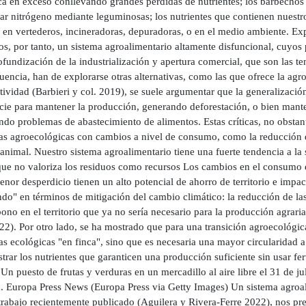
ica en exceso conllevando grandes pérdidas de nutrientes; los barbecho
jar nitrógeno mediante leguminosas; los nutrientes que contienen nuestr
 en vertederos, incineradoras, depuradoras, o en el medio ambiente. Exp
s, por tanto, un sistema agroalimentario altamente disfuncional, cuyo
fundización de la industrialización y apertura comercial, que son las t
uencia, han de explorarse otras alternativas, como las que ofrece la ag
ividad (Barbieri y col. 2019), se suele argumentar que la generalizació
icie para mantener la producción, generando deforestación, o bien mante
do problemas de abastecimiento de alimentos. Estas críticas, no obstant
cas agroecológicas con cambios a nivel de consumo, como la reducción 
animal. Nuestro sistema agroalimentario tiene una fuerte tendencia a la
 que no valoriza los residuos como recursos Los cambios en el consumo e
enor desperdicio tienen un alto potencial de ahorro de territorio e imp
do" en términos de mitigación del cambio climático: la reducción de las
ono en el territorio que ya no sería necesario para la producción agrari
22). Por otro lado, se ha mostrado que para una transición agroecológica
as ecológicas "en finca", sino que es necesaria una mayor circularidad 
trar los nutrientes que garanticen una producción suficiente sin usar ferti
Un puesto de frutas y verduras en un mercadillo al aire libre el 31 de ju
. Europa Press News (Europa Press via Getty Images) Un sistema agroalim
rabajo recientemente publicado (Aguilera y Rivera-Ferre 2022), nos pre