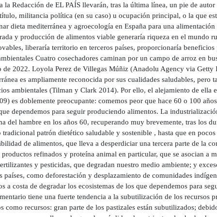
a la Redacción de EL PAÍS llevarán, tras la última línea, un pie de auto
título, militancia política (en su caso) u ocupación principal, o la que 
ar dieta mediterránea y agroecología en España para una alimentación 
rada y producción de alimentos viable generaría riqueza en el mundo rur
vables, liberaría territorio en terceros países, proporcionaría beneficios
mbientales Cuatro cosechadores caminan por un campo de arroz en busca
io de 2022. Loyola Perez de Villegas Múñiz (Anadolu Agency via Getty
rránea es ampliamente reconocida por sus cualidades saludables, pero ta
ios ambientales (Tilman y Clark 2014). Por ello, el alejamiento de ell
009) es doblemente preocupante: comemos peor que hace 60 o 100 años,
que dependemos para seguir produciendo alimentos. La industrialización 
ma del hambre en los años 60, recuperando muy brevemente, tras los duro
 tradicional patrón dietético saludable y sostenible , hasta que en poco
ibilidad de alimentos, que lleva a desperdiciar una tercera parte de la
 productos refinados y proteína animal en particular, que se asocian a 
ertilizantes y pesticidas, que degradan nuestro medio ambiente; y exce
os países, como deforestación y desplazamiento de comunidades indíge
s a costa de degradar los ecosistemas de los que dependemos para segu
mentario tiene una fuerte tendencia a la subutilización de los recursos 
s como recursos: gran parte de los pastizales están subutilizados; debid