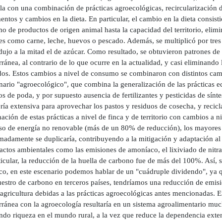
a con una combinación de prácticas agroecológicas, recircularización de
entos y cambios en la dieta. En particular, el cambio en la dieta consist
o de productos de origen animal hasta la capacidad del territorio, elim
es como carne, leche, huevos o pescado. Además, se multiplicó por tres
dujo a la mitad el de azúcar. Como resultado, se obtuvieron patrones d
ránea, al contrario de lo que ocurre en la actualidad, y casi eliminando
dos. Estos cambios a nivel de consumo se combinaron con distintos camb
nario "agroecológico", que combina la generalización de las prácticas e
os de poda, y por supuesto ausencia de fertilizantes y pesticidas de sínt
ía extensiva para aprovechar los pastos y residuos de cosecha, y recicl
ción de estas prácticas a nivel de finca y de territorio con cambios a 
uso de energía no renovable (más de un 80% de reducción), los mayores 
madamente se duplicaría, contribuyendo a la mitigación y adaptación al
ctos ambientales como las emisiones de amoníaco, el lixiviado de nitrato
ticular, la reducción de la huella de carbono fue de más del 100%. Así,
ico, en este escenario podemos hablar de un "cuádruple dividendo", ya
uestro de carbono en terceros países, tendríamos una reducción de emis
 agricultura debidas a las prácticas agroecológicas antes mencionadas. 
ránea con la agroecología resultaría en un sistema agroalimentario much
do riqueza en el mundo rural, a la vez que reduce la dependencia extern