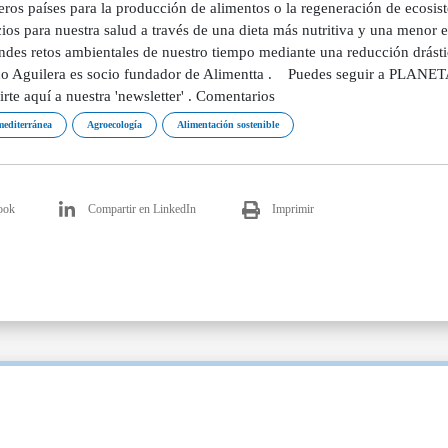
ceros países para la producción de alimentos o la regeneración de ecos
ios para nuestra salud a través de una dieta más nutritiva y una menor 
andes retos ambientales de nuestro tiempo mediante una reducción drásti
o Aguilera es socio fundador de Alimentta . Puedes seguir a PLANET
irte aquí a nuestra 'newsletter' . Comentarios
mediterránea
Agroecología
Alimentación sostenible
ook
Compartir en LinkedIn
Imprimir