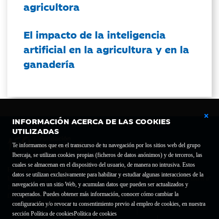
agricultora
El impacto de la inteligencia
artificial en la agricultura y en la
ganadería
INFORMACIÓN ACERCA DE LAS COOKIES
UTILIZADAS
Te informamos que en el transcurso de tu navegación por los sitios web del grupo
Ibercaja, se utilizan cookies propias (ficheros de datos anónimos) y de terceros, las
cuales se almacenan en el dispositivo del usuario, de manera no intrusiva. Estos
Fundación Bancaria Ibercaja C.I.F. G-50000652.
datos se utilizan exclusivamente para habilitar y estudiar algunas interacciones de la
Inscrita en el Registro de Fundaciones del Mº de Educación, Cultura y Deporte con el nº
navegación en un sitio Web, y acumulan datos que pueden ser actualizados y
1689.
recuperados. Puedes obtener más información, conocer cómo cambiar la
Domicilio social: Joaquín Costa, 13. 50001 Zaragoza.
configuración y/o revocar tu consentimiento previo al empleo de cookies, en nuestra
Contacto
Declaración de accesibilidad
sección Política de cookies
Política de cookies