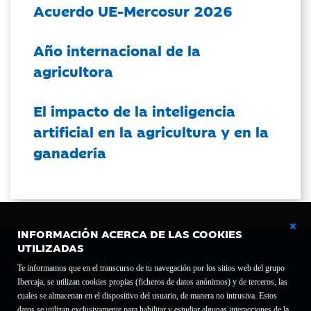
Acuerdo UE-Mercosur 2026
Año internacional de la
agricultora
El impacto de la inteligencia
artificial en la agricultura y en la
ganadería
INFORMACIÓN ACERCA DE LAS COOKIES
UTILIZADAS
Te informamos que en el transcurso de tu navegación por los sitios web del grupo
Ibercaja, se utilizan cookies propias (ficheros de datos anónimos) y de terceros, las
cuales se almacenan en el dispositivo del usuario, de manera no intrusiva. Estos
Fundación Bancaria Ibercaja C.I.F. G-50000652.
datos se utilizan exclusivamente para habilitar y estudiar algunas interacciones de la