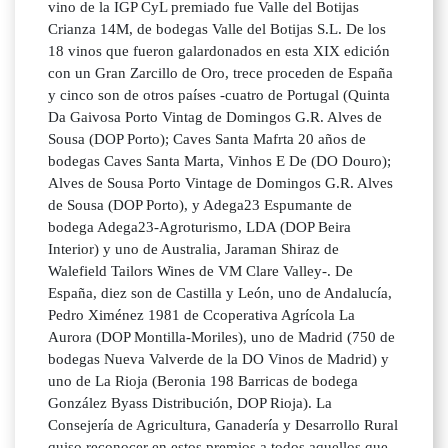
vino de la IGP CyL premiado fue Valle del Botijas
Crianza 14M, de bodegas Valle del Botijas S.L. De los
18 vinos que fueron galardonados en esta XIX edición
con un Gran Zarcillo de Oro, trece proceden de España
y cinco son de otros países -cuatro de Portugal (Quinta
Da Gaivosa Porto Vintag de Domingos G.R. Alves de
Sousa (DOP Porto); Caves Santa Mafrta 20 años de
bodegas Caves Santa Marta, Vinhos E De (DO Douro);
Alves de Sousa Porto Vintage de Domingos G.R. Alves
de Sousa (DOP Porto), y Adega23 Espumante de
bodega Adega23-Agroturismo, LDA (DOP Beira
Interior) y uno de Australia, Jaraman Shiraz de
Walefield Tailors Wines de VM Clare Valley-. De
España, diez son de Castilla y León, uno de Andalucía,
Pedro Ximénez 1981 de Ccoperativa Agrícola La
Aurora (DOP Montilla-Moriles), uno de Madrid (750 de
bodegas Nueva Valverde de la DO Vinos de Madrid) y
uno de La Rioja (Beronia 198 Barricas de bodega
González Byass Distribución, DOP Rioja). La
Consejería de Agricultura, Ganadería y Desarrollo Rural
quiso reconocer en estos premios a todos aquellos que