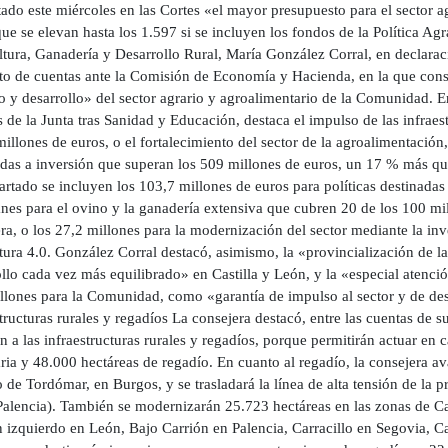
ado este miércoles en las Cortes «el mayor presupuesto para el sector a
ue se elevan hasta los 1.597 si se incluyen los fondos de la Política Ag
tura, Ganadería y Desarrollo Rural, María González Corral, en declaraci
to de cuentas ante la Comisión de Economía y Hacienda, en la que cons
 y desarrollo» del sector agrario y agroalimentario de la Comunidad. En
 de la Junta tras Sanidad y Educación, destaca el impulso de las infraest
illones de euros, o el fortalecimiento del sector de la agroalimentación
adas a inversión que superan los 509 millones de euros, un 17 % más q
artado se incluyen los 103,7 millones de euros para políticas destinada
anes para el ovino y la ganadería extensiva que cubren 20 de los 100 m
a, o los 27,2 millones para la modernización del sector mediante la inves
tura 4.0. González Corral destacó, asimismo, la «provincialización de l
ollo cada vez más equilibrado» en Castilla y León, y la «especial atenc
lones para la Comunidad, como «garantía de impulso al sector y de desarr
tructuras rurales y regadíos La consejera destacó, entre las cuentas de 
n a las infraestructuras rurales y regadíos, porque permitirán actuar en
aria y 48.000 hectáreas de regadío. En cuanto al regadío, la consejera 
 de Tordómar, en Burgos, y se trasladará la línea de alta tensión de la 
Palencia). También se modernizarán 25.723 hectáreas en las zonas de Ca
 izquierdo en León, Bajo Carrión en Palencia, Carracillo en Segovia, Ca