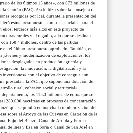
grario de los últimos 15 años», con 673 millones de
raria Común (PAC). Así lo hizo saber la consejera de
ones recogidas por Ical, durante la presentación del
ideró estos presupuestos como «esenciales para el
 ellos, terceros más altos en este proyecto de
ructuras rurales y el regadío, a lo que se destinan
, con 168,4 millones, dentro de las partidas
ue en el último presupuesto aprobado. También, en
s a jóvenes y modernización de explotaciones, los
illones desplegados en producción agrícola y
tigación, la innovación, la digitalización y la
as inversiones» con el objetivo de conseguir «un
ión» prestada a la PAC, que supone una dotación de
ollo rural, cohesión social y territorial».
su departamento, los 115,3 millones de euros que se
 casi 280.000 hectáreas en procesos de concentración
avanzó que se pondrá en marcha la modernización del
presa sobre el Arroyo de las Cuevas en Castrejón de la
nal Bajo del Bierzo, Canal de Arriola y Porma
nal de Ines y Eza en Soria o Canal de San José en