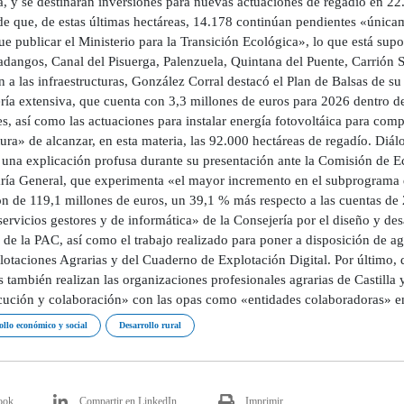
, y se destinarán inversiones para nuevas actuaciones de regadío en 22.
de que, de estas últimas hectáreas, 14.178 continúan pendientes «únic
ue publicar el Ministerio para la Transición Ecológica», lo que está su
ladangos, Canal del Pisuerga, Palenzuela, Quintana del Puente, Carrión 
n a las infraestructuras, González Corral destacó el Plan de Balsas de s
ría extensiva, que cuenta con 3,3 millones de euros para 2026 dentro de
s, así como las actuaciones para instalar energía fotovoltáica para comp
tura» de alcanzar, en esta materia, las 92.000 hectáreas de regadío. Diá
 una explicación profusa durante su presentación ante la Comisión de E
aría General, que experimenta «el mayor incremento en el subprograma
n de 119,1 millones de euros, un 39,1 % más respecto a las cuentas de 
servicios gestores y de informática» de la Consejería por el diseño y des
de la PAC, así como el trabajo realizado para poner a disposición de ag
lotaciones Agrarias y del Cuaderno de Explotación Digital. Por último, 
también realizan las organizaciones profesionales agrarias de Castilla 
cución y colaboración» con las opas como «entidades colaboradoras» en l
ollo económico y social
Desarrollo rural
ook
Compartir en LinkedIn
Imprimir