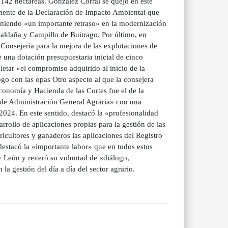
142 hectáreas. González Corral se quejó en este
amente de la Declaración de Impacto Ambiental que
poniendo «un importante retraso» en la modernización
Saldaña y Campillo de Buitrago. Por último, en
u Consejería para la mejora de las explotaciones de
 una dotación presupuestaria inicial de cinco
letar «el compromiso adquirido al inicio de la
logo con las opas Otro aspecto al que la consejera
conomía y Hacienda de las Cortes fue el de la
 de Administración General Agraria» con una
2024. En este sentido, destacó la «profesionalidad
arrollo de aplicaciones propias para la gestión de las
ricultores y ganaderos las aplicaciones del Registro
destacó la «importante labor» que en todos estos
y León y reiteró su voluntad de «diálogo,
a gestión del día a día del sector agrario.