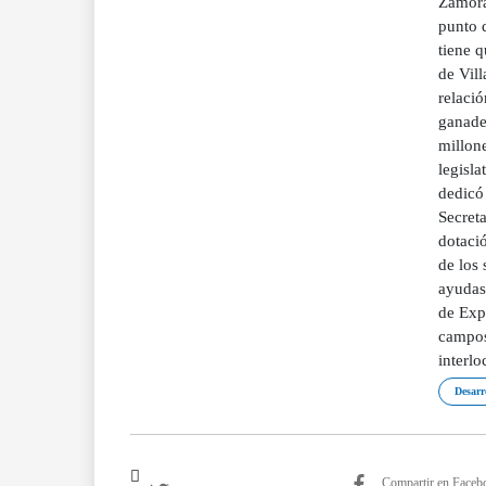
Zamora
punto 
tiene q
de Vil
relació
ganade
millone
legisla
dedicó
Secret
dotació
de los 
ayudas 
de Exp
campos 
interlo
Desarr
Compartir en Faceb