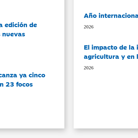
Año internaciona
a edición de
2026
s nuevas
El impacto de la i
agricultura y en
2026
canza ya cinco
on 23 focos