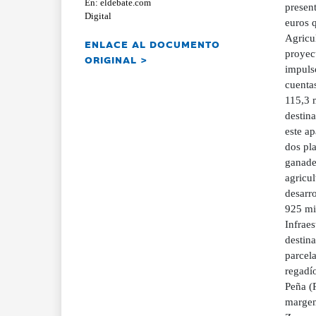
En: eldebate.com
present
Digital
euros q
Agricul
ENLACE AL DOCUMENTO
proyec
ORIGINAL >
impulso
cuentas
115,3 m
destin
este ap
dos pl
ganader
agricul
desarr
925 mil
Infraes
destina
parcel
regadío
Peña (
margen