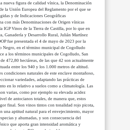
a nueva figura de calidad vínica, la Denominación
 de la Unión Europea del Reglamento por el que se
gidas y de Indicaciones Geográficas
oma con más Denominaciones de Origen vínicas
 IGP Vinos de la Tierra de Castilla, por lo que en
ra, Ganadería y Desarrollo Rural, Julián Martínez
 DOP fue presentada el 4 de mayo de 2023 por la
ío Negro, en el término municipal de Cogolludo
ce a los términos municipales de Cogolludo, San
l de 472,80 hectáreas, de las que 42 son actualmente
ada entre los 940 y los 1.000 metros de altitud.
es condiciones naturales de este enclave montañoso,
eccionar variedades, adaptando las prácticas de
anto en lo relativo a suelos como a climatología. Las
, son varias, como por ejemplo su elevada acidez
ivel de antocianos totales, de manera que, estos
gor final. Son vinos tintos con tonalidad rojo picota,
n una aptitud natural para el envejecimiento, mayor
especias y ahumadas, y son consecuencia del
énico que aporta gran intensidad aromática y