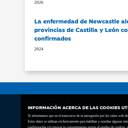
2026
La enfermedad de Newcastle al
provincias de Castilla y León c
confirmados
2024
INFORMACIÓN ACERCA DE LAS COOKIES UT
Te informamos que en el transcurso de tu navegación por los sitios web del 
Fundación Bancaria Ibercaja C.I.F. G-50000652.
Estos datos se utilizan exclusivamente para habilitar y estudiar algunas 
Inscrita en el Registro de Fundaciones del Mº de Educación, Cultura y Depor
configuración y/o revocar tu consentimiento previo al empleo de cookies, e