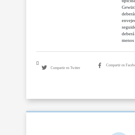
tipicid
Gewürzt
deberán
envejec
seguid
deberá 
menos 
Compartir en Faceb
Compartir en Twitter