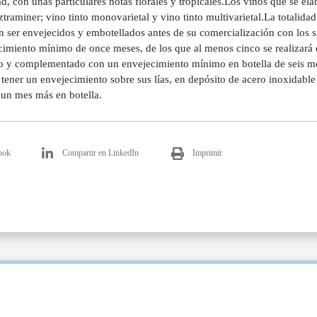
ad, con unas particulares notas florales y tropicales.Los vinos que se e
raminer; vino tinto monovarietal y vino tinto multivarietal.La totalida
 ser envejecidos y embotellados antes de su comercialización con los si
imiento mínimo de once meses, de los que al menos cinco se realizará en
o y complementado con un envejecimiento mínimo en botella de seis mes
tener un envejecimiento sobre sus lías, en depósito de acero inoxidable
un mes más en botella.
ook
Compartir en LinkedIn
Imprimir