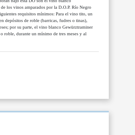
laboran bajo esta DO son el vino blanco
d de los vinos amparados por la D.O.P. Río Negro
guientes requisitos mínimos: Para el vino tito, un
 depósitos de roble (barricas, fudres o tinas),
es; por su parte, el vino blanco Gewürztraminer
 o roble, durante un mínimo de tres meses y al