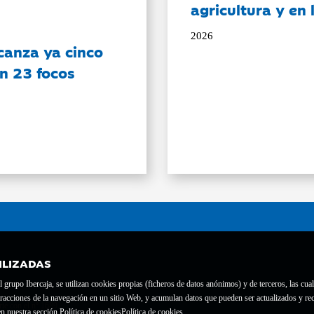
agricultura y en
2026
canza ya cinco
on 23 focos
ILIZADAS
grupo Ibercaja, se utilizan cookies propias (ficheros de datos anónimos) y de terceros, las cual
interacciones de la navegación en un sitio Web, y acumulan datos que pueden ser actualizados y
te con el nº 1689.
n nuestra sección Política de cookies
Política de cookies