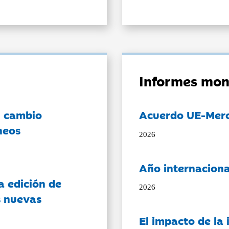
Informes mon
l cambio
Acuerdo UE-Mer
neos
2026
Año internaciona
a edición de
2026
s nuevas
El impacto de la i