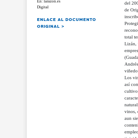
En: larazon.es
del 20
Digital
de Ori
inscri
ENLACE AL DOCUMENTO
Proteg
ORIGINAL >
reconoc
total t
Lizán, 
empres
(Guada
Andrés 
viñedo
Los vi
así com
cultivo
caracte
natural
vinos, 
aun si
conten
empleo 