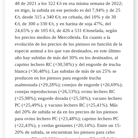
48 de 2021 a los 322 €/t en esa misma semana de 2022;
en trigo, la subida en ese periodo es del 7,94% y de 25
€/t, desde 315 a 340 €/t; en cebada, del 10% y de 30
€/t, de 300 a 330 €/t, y en harina de soja 47%, del
24,65% y de 105 €/t, de 426 a 531 €/tonelada, según
los precios medios de Mercolleida. En cuanto a la
evolución de los precios de los piensos en función de la
especie animal a los que van destinados, en este último
año hay subidas de más del 30% en los destinados, al
caprino lechero RC (+30,58%) y del engorde de trucha
blanca (+30,48%). Las subidas de más de un 25% se
producen en los piensos para engorde trucha
asalmonada (+29,28%); conejos de engorde (+26,69%);
conejas reproductoras (+26,53%); ovino lechero RC
(+25,98%); engorde dorada (+25,58%); vacuno lechero
PC (+25,49%), y vacuno lechero RC (+25,41%). Más
del 20% de subida se da en los precios de los piensos
para ovino lechero PC (+23,48%); caprino lechero PC
(+22,43%), y cerdas gestantes (+20,14%). Entre un 15-
20% de subida, se encuentran los piensos para cebo