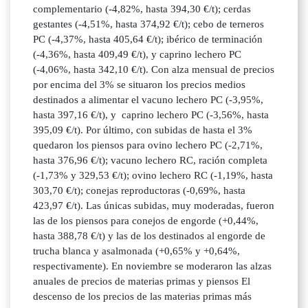
complementario (-4,82%, hasta 394,30 €/t); cerdas
gestantes (-4,51%, hasta 374,92 €/t); cebo de terneros
PC (-4,37%, hasta 405,64 €/t); ibérico de terminación
(-4,36%, hasta 409,49 €/t), y caprino lechero PC
(-4,06%, hasta 342,10 €/t). Con alza mensual de precios
por encima del 3% se situaron los precios medios
destinados a alimentar el vacuno lechero PC (-3,95%,
hasta 397,16 €/t), y caprino lechero PC (-3,56%, hasta
395,09 €/t). Por último, con subidas de hasta el 3%
quedaron los piensos para ovino lechero PC (-2,71%,
hasta 376,96 €/t); vacuno lechero RC, ración completa
(-1,73% y 329,53 €/t); ovino lechero RC (-1,19%, hasta
303,70 €/t); conejas reproductoras (-0,69%, hasta
423,97 €/t). Las únicas subidas, muy moderadas, fueron
las de los piensos para conejos de engorde (+0,44%,
hasta 388,78 €/t) y las de los destinados al engorde de
trucha blanca y asalmonada (+0,65% y +0,64%,
respectivamente). En noviembre se moderaron las alzas
anuales de precios de materias primas y piensos El
descenso de los precios de las materias primas más