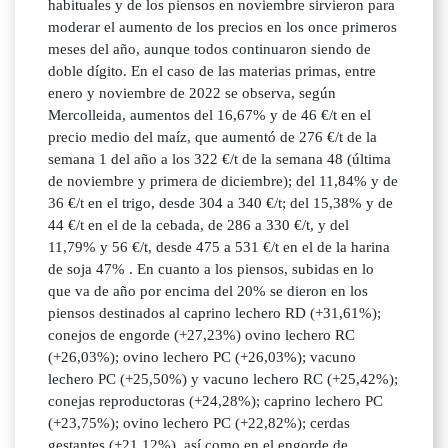
habituales y de los piensos en noviembre sirvieron para
moderar el aumento de los precios en los once primeros
meses del año, aunque todos continuaron siendo de
doble dígito. En el caso de las materias primas, entre
enero y noviembre de 2022 se observa, según
Mercolleida, aumentos del 16,67% y de 46 €/t en el
precio medio del maíz, que aumentó de 276 €/t de la
semana 1 del año a los 322 €/t de la semana 48 (última
de noviembre y primera de diciembre); del 11,84% y de
36 €/t en el trigo, desde 304 a 340 €/t; del 15,38% y de
44 €/t en el de la cebada, de 286 a 330 €/t, y del
11,79% y 56 €/t, desde 475 a 531 €/t en el de la harina
de soja 47% . En cuanto a los piensos, subidas en lo
que va de año por encima del 20% se dieron en los
piensos destinados al caprino lechero RD (+31,61%);
conejos de engorde (+27,23%) ovino lechero RC
(+26,03%); ovino lechero PC (+26,03%); vacuno
lechero PC (+25,50%) y vacuno lechero RC (+25,42%);
conejas reproductoras (+24,28%); caprino lechero PC
(+23,75%); ovino lechero PC (+22,82%); cerdas
gestantes (+21,12%), así como en el engorde de