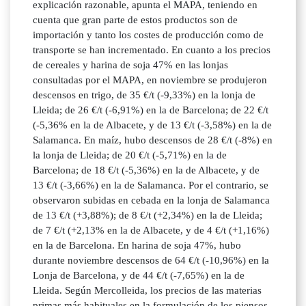
explicación razonable, apunta el MAPA, teniendo en
cuenta que gran parte de estos productos son de
importación y tanto los costes de producción como de
transporte se han incrementado. En cuanto a los precios
de cereales y harina de soja 47% en las lonjas
consultadas por el MAPA, en noviembre se produjeron
descensos en trigo, de 35 €/t (-9,33%) en la lonja de
Lleida; de 26 €/t (-6,91%) en la de Barcelona; de 22 €/t
(-5,36% en la de Albacete, y de 13 €/t (-3,58%) en la de
Salamanca. En maíz, hubo descensos de 28 €/t (-8%) en
la lonja de Lleida; de 20 €/t (-5,71%) en la de
Barcelona; de 18 €/t (-5,36%) en la de Albacete, y de
13 €/t (-3,66%) en la de Salamanca. Por el contrario, se
observaron subidas en cebada en la lonja de Salamanca
de 13 €/t (+3,88%); de 8 €/t (+2,34%) en la de Lleida;
de 7 €/t (+2,13% en la de Albacete, y de 4 €/t (+1,16%)
en la de Barcelona. En harina de soja 47%, hubo
durante noviembre descensos de 64 €/t (-10,96%) en la
Lonja de Barcelona, y de 44 €/t (-7,65%) en la de
Lleida. Según Mercolleida, los precios de las materias
primas más habituales en la formulación de los piensos