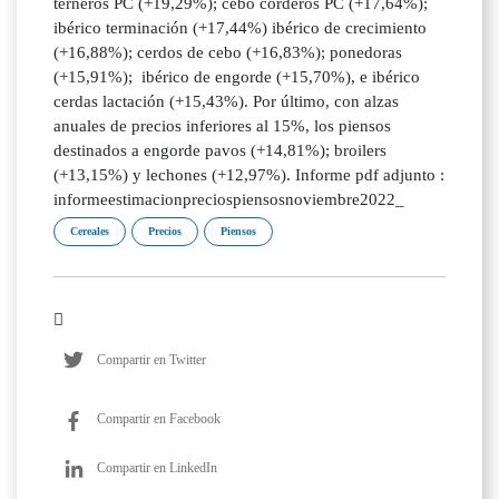
terneros PC (+19,29%); cebo corderos PC (+17,64%);
ibérico terminación (+17,44%) ibérico de crecimiento
(+16,88%); cerdos de cebo (+16,83%); ponedoras
(+15,91%); ibérico de engorde (+15,70%), e ibérico
cerdas lactación (+15,43%). Por último, con alzas
anuales de precios inferiores al 15%, los piensos
destinados a engorde pavos (+14,81%); broilers
(+13,15%) y lechones (+12,97%). Informe pdf adjunto :
informeestimacionpreciospiensosnoviembre2022_
Cereales
Precios
Piensos
Compartir en Twitter
Compartir en Facebook
Compartir en LinkedIn