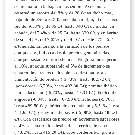
se inclinaron a la baja en noviembre. Así el maíz
observó un recorte del 8% y de 28 €/t en dicho mes,
bajando de 350 a 322 €/tonelada; en trigo, el descenso
fue del 9,33% y de 35 €/t, hasta 340 €/t de media; en
cebada, del 7,4% y de 25 €/t, hasta 330 €/t, y en harina
de soja 47%, del 7,65% y de 44 €/t, desde 575 a 531
€/tonelada. En cuanto a la variación de los piensos
compuestos, hubo caídas de precios generalizadas,
aunque bastante más moderadas. Ninguna fue superior
al 10%, aunque superando el 5% de incremento se
situaron los precios de los piensos destinados a la
alimentación de broilers (-6,73% , hasta 402,72 €/t);
ponedoras (-6,70%, hasta 402,80 €/t); porcino ibérico
cerdas lactación (-6,70%, hasta 417,91 €/t); ibérico de
engorde (-6,04%, hasta 407,90 €/t; lechones (-5,76%,
hasta 489,50 €/t); ibérico de crecimiento (-5,51%, hasta
414,63 €/t), y engorde de pavos (-5,08%, hasta 488,21
€/t). Con descensos de precios en noviembre superiores
al 4% se situaron los destinados a cerdos de cebo
(-4,82%, hasta 415,20 €/t); cebo corderos PC, pienso