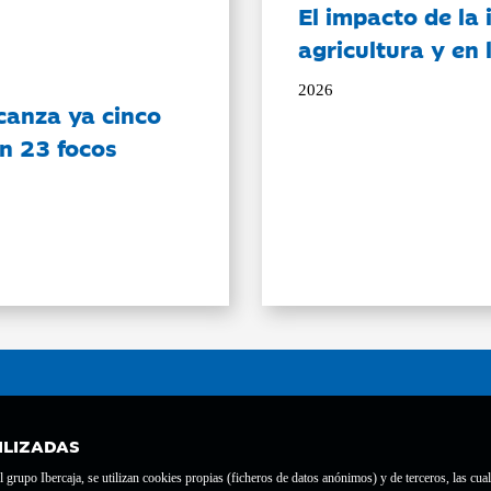
El impacto de la i
agricultura y en
2026
canza ya cinco
on 23 focos
ILIZADAS
grupo Ibercaja, se utilizan cookies propias (ficheros de datos anónimos) y de terceros, las cual