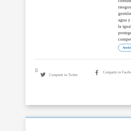
consumi
riesgos
gestión
agua y 
la igu
protege
compete
Ayudas
Compartir en Faceb
Compartir en Twitter