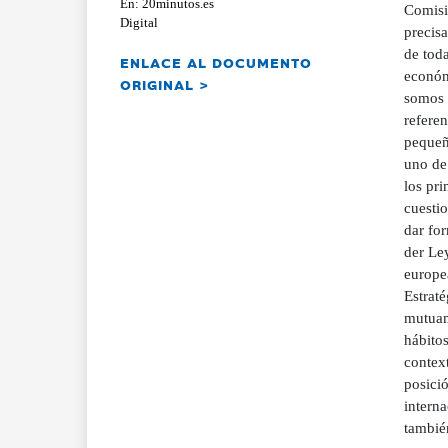
En: 20minutos.es
Comisió
Digital
precisa
de toda
ENLACE AL DOCUMENTO
económ
ORIGINAL >
somos 
referen
pequeñ
uno de
los pri
cuestio
dar fo
der Ley
europea
Estraté
mutuam
hábitos
context
posició
interna
tambié