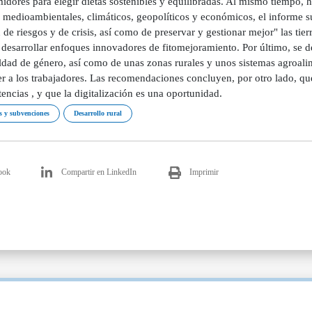
dores para elegir dietas sostenibles y equilibradas. Al mismo tiempo, h
 medioambientales, climáticos, geopolíticos y económicos, el informe s
 de riesgos y de crisis, así como de preservar y gestionar mejor" las tier
desarrollar enfoques innovadores de fitomejoramiento. Por último, se de
aldad de género, así como de unas zonas rurales y unos sistemas agroali
r a los trabajadores. Las recomendaciones concluyen, por otro lado, que
ncias , y que la digitalización es una oportunidad.
 y subvenciones
Desarrollo rural
ook
Compartir en LinkedIn
Imprimir