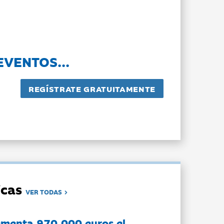
EVENTOS...
dicas
VER TODAS
ementa 970.000 euros el