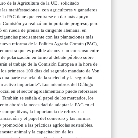
ro de la Agricultura de la UE , solicitado
e las manifestaciones, con agricultores y ganaderos
de la PAC tiene que centrarse en dar más apoyo
a Comisión ya realizó un importante progreso, pero
 en rueda de prensa la dirigente alemana, en
 exigencias precisamente con las plantaciones más
 nueva reforma de la Política Agraria Común (PAC),
demuestra que es posible alcanzar un consenso entre
s de polarización en torno al debate público sobre
arán el trabajo de la Comisión Europea a la hora de
en los primeros 100 días del segundo mandato de Von
 una parte esencial de la sociedad y la seguridad
 un activo importante". Los miembros del Diálogo
ocial en el sector agroalimentario puede reforzarse
También se señala el papel de los mercados, los
mento aborda la necesidad de adaptar la PAC en el
y competitivos, la importancia de reforzar la
inanciación y el papel del comercio y las normas
 promoción a las prácticas agrícolas sostenibles,
nestar animal y la capacitación de los