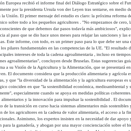
n Europea recibió el informe final del Diálogo Estratégico sobre el Futu
mente por la presidenta Ursula von der Leyen tras sentarse, en medio d
 la Unión. El primer mensaje del estudio es claro: la próxima reforma 
ico sobre todo a los pequeños agricultores . "No empezamos de cero, l
conscientes de que debemos dar pasos todavía más ambiciosos", explicó
cia al paso que se dio hace unos meses para relajar las sanciones y las
as. Este informe, con todo, es un primer paso para lo que debe ser una
 los pilares fundamentales en las competencias de la UE. "El resultado 
ncipales intereses de toda la cadena agroalimentaria , incluso en tiempo
nes agroalimentarias", concluyen desde Bruselas. Estas sugerencias gui
rma a su Visión de la Agricultura y la Alimentación, que se presentará 
en. El documento considera que la producción alimentaria y agrícola es
s, y que "la diversidad de la alimentación y la agricultura europeas es
gico coinciden en que "la sostenibilidad económica, medioambiental y s
ente", especialmente cuando se apoya en medidas políticas coherentes. 
 alimentarios y la innovación para impulsar la sostenibilidad . El docu
o de la transición en curso hacia sistemas alimentarios más sostenibles 
n de los agricultores en la cadena de valor alimentaria, el acceso a la f
cionales. Asimismo, los expertos insisten en la necesidad de dar apoyo y
n para la ganadería, y abogan por una mayor concienciación sobre el bie