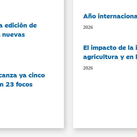
Año internaciona
a edición de
2026
s nuevas
El impacto de la i
agricultura y en
2026
canza ya cinco
on 23 focos