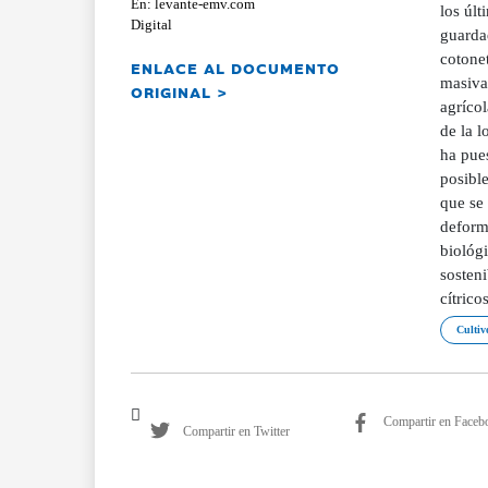
En: levante-emv.com
los últ
Digital
guardad
cotone
ENLACE AL DOCUMENTO
masiva
ORIGINAL >
agríco
de la l
ha pues
posible
que se 
deform
biológ
sosteni
cítrico
Cultivo
Compartir en Faceb
Compartir en Twitter