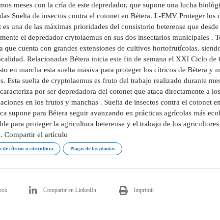
imos meses con la cría de este depredador, que supone una lucha biológi
as Suelta de insectos contra el cotonet en Bétera. L-EMV Proteger los cu
t es una de las máximas prioridades del consistorio beterense que desde
mente el depredador crytolaemus en sus dos insectarios municipales . T
la que cuenta con grandes extensiones de cultivos hortofrutícolas, sie
ocalidad. Relacionadas Bétera inicia este fin de semana el XXI Ciclo de
to en marcha esta suelta masiva para proteger los cítricos de Bétera y 
s. Esta suelta de cryptolaemus es fruto del trabajo realizado durante me
caracteriza por ser depredadora del cotonet que ataca directamente a los
aciones en los frutos y manchas . Suelta de insectos contra el cotonet 
ica supone para Bétera seguir avanzando en prácticas agrícolas más eco
ble para proteger la agricultura beterense y el trabajo de los agricultores
s. Compartir el artículo
 de cítricos o citricultura
Plagas de las plantas
ook
Compartir en LinkedIn
Imprimir