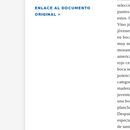
selecc
ENLACE AL DOCUMENTO
puntos)
ORIGINAL >
estos.
Vino jo
jóvenes
en boca
muy ma
monastr
america
rojo ce
boca s
potenci
catego
madera 
juventu
una boc
planch
Después
especia
de tan