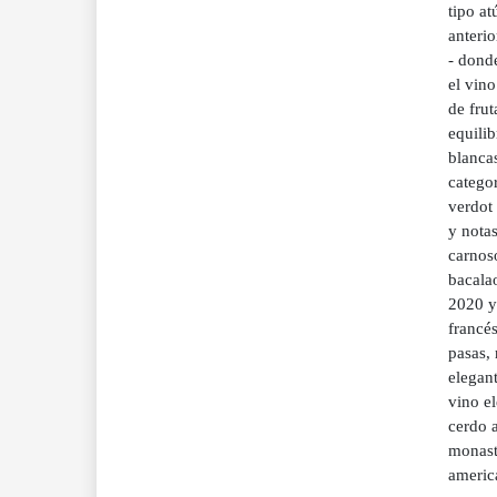
tipo a
anterio
- dond
el vino
de frut
equili
blancas
categor
verdot
y notas
carnoso
bacalao
2020 y
francés
pasas, 
elegant
vino el
cerdo a
monast
americ