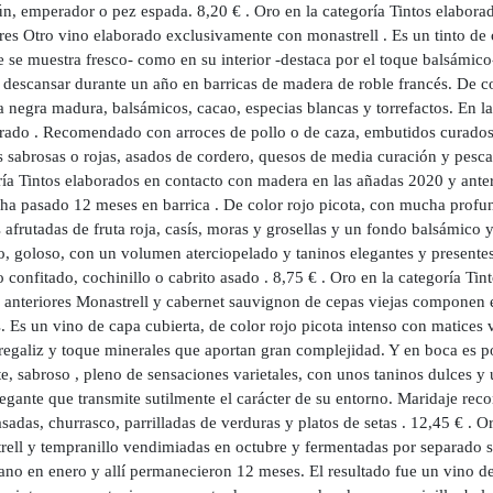
tún, emperador o pez espada. 8,20 € . Oro en la categoría Tintos elabor
res Otro vino elaborado exclusivamente con monastrell . Es un tinto de c
e se muestra fresco- como en su interior -destaca por el toque balsámic
 descansar durante un año en barricas de madera de roble francés. De col
a negra madura, balsámicos, cacao, especias blancas y torrefactos. En la
brado . Recomendado con arroces de pollo o de caza, embutidos curados,
 sabrosas o rojas, asados de cordero, quesos de media curación y pesca
ía Tintos elaborados en contacto con madera en las añadas 2020 y anter
 ha pasado 12 meses en barrica . De color rojo picota, con mucha profun
 afrutadas de fruta roja, casís, moras y grosellas y un fondo balsámico y
, goloso, con un volumen aterciopelado y taninos elegantes y presentes.
 confitado, cochinillo o cabrito asado . 8,75 € . Oro en la categoría T
 anteriores Monastrell y cabernet sauvignon de cepas viejas componen e
. Es un vino de capa cubierta, de color rojo picota intenso con matices v
regaliz y toque minerales que aportan gran complejidad. Y en boca es po
e, sabroso , pleno de sensaciones varietales, con unos taninos dulces y
egante que transmite sutilmente el carácter de su entorno. Maridaje rec
sadas, churrasco, parrilladas de verduras y platos de setas . 12,45 € . 
rell y tempranillo vendimiadas en octubre y fermentadas por separado se
ano en enero y allí permanecieron 12 meses. El resultado fue un vino de