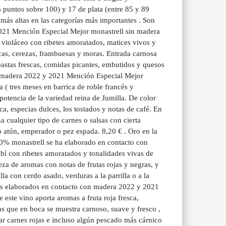
 puntos sobre 100) y 17 de plata (entre 85 y 89
más altas en las categorías más importantes . Son
2021 Mención Especial Mejor monastrell sin madera
 violáceo con ribetes amoratados, matices vivos y
scas, cerezas, frambuesas y moras. Entrada carnosa
pastas frescas, comidas picantes, embutidos y quesos
on madera 2022 y 2021 Mención Especial Mejor
 ( tres meses en barrica de roble francés y
otencia de la variedad reina de Jumilla. De color
ca, especias dulces, los tostados y notas de café. En
cualquier tipo de carnes o salsas con cierta
o atún, emperador o pez espada. 8,20 € . Oro en la
0% monastrell se ha elaborado en contacto con
ubí con ribetes amoratados y tonalidades vivas de
eza de aromas con notas de frutas rojas y negras, y
a con cerdo asado, verduras a la parrilla o a la
ntos elaborados en contacto con madera 2022 y 2021
 este vino aporta aromas a fruta roja fresca,
as que en boca se muestra carnoso, suave y fresco ,
r carnes rojas e incluso algún pescado más cárnico