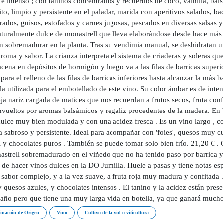
e intenso ; con taninos concentrados y recuerdos de coco, vainilla, bals
to, limpio y persistente en el paladar, marida con aperitivos salados, 
ados, guisos, estofados y carnes jugosas, pescados en diversas salsas y 
aturalmente dulce de monastrell que lleva elaborándose desde hace más 
an sobremadurar en la planta. Tras su vendimia manual, se deshidratan 
aroma y sabor. La crianza interpreta el sistema de criaderas y soleras q
cena en depósitos de hormigón y luego va a las filas de barricas superio
para el relleno de las filas de barricas inferiores hasta alcanzar la más b
la utilizada para el embotellado de este vino. Su color ámbar es de inten
a nariz cargada de matices que nos recuerdan a frutos secos, fruta confi
nvueltos por aromas balsámicos y regaliz procedentes de la madera. En 
dulce muy bien modulada y con una acidez fresca . Es un vino largo , c
 sabroso y persistente. Ideal para acompañar con 'foies', quesos muy cur
 y chocolates puros . También se puede tomar solo bien frío. 21,20 € . 
strell sobremadurado en el viñedo que no ha tenido paso por barrica y 
 de hacer vinos dulces en la DO Jumilla. Huele a pasas y tiene notas esp
 sabor complejo, y a la vez suave, a fruta roja muy madura y confitada 
 y quesos azules, y chocolates intensos . El tanino y la acidez están pre
 año pero que tiene una muy larga vida en botella, ya que ganará mucho
inación de Origen
Vino
Cultivo de la vid o viticultura