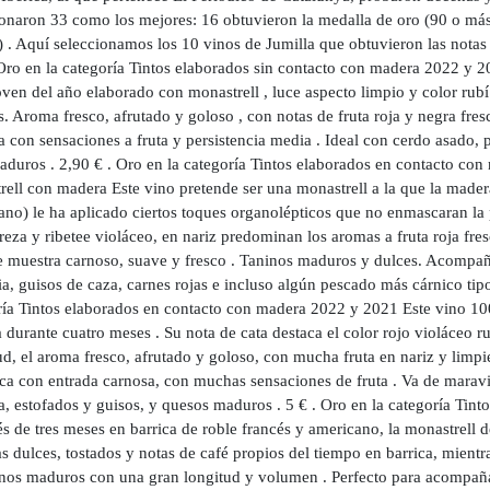
ionaron 33 como los mejores: 16 obtuvieron la medalla de oro (90 o más
 . Aquí seleccionamos los 10 vinos de Jumilla que obtuvieron las notas 
 Oro en la categoría Tintos elaborados sin contacto con madera 2022 y 
ven del año elaborado con monastrell , luce aspecto limpio y color rubí
. Aroma fresco, afrutado y goloso , con notas de fruta roja y negra fre
 con sensaciones a fruta y persistencia media . Ideal con cerdo asado, 
duros . 2,90 € . Oro en la categoría Tintos elaborados en contacto c
ell con madera Este vino pretende ser una monastrell a la que la madera
no) le ha aplicado ciertos toques organolépticos que no enmascaran la p
reza y ribetee violáceo, en nariz predominan los aromas a fruta roja fres
e muestra carnoso, suave y fresco . Taninos maduros y dulces. Acompaña 
a, guisos de caza, carnes rojas e incluso algún pescado más cárnico tip
ría Tintos elaborados en contacto con madera 2022 y 2021 Este vino 10
durante cuatro meses . Su nota de cata destaca el color rojo violáceo r
d, el aroma fresco, afrutado y goloso, con mucha fruta en nariz y limpi
a con entrada carnosa, con muchas sensaciones de fruta . Va de maravill
a, estofados y guisos, y quesos maduros . 5 € . Oro en la categoría Ti
 de tres meses en barrica de roble francés y americano, la monastrell de
s dulces, tostados y notas de café propios del tiempo en barrica, mientr
inos maduros con una gran longitud y volumen . Perfecto para acompaña