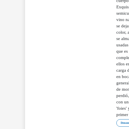
cuerpo 
Exquisi
semicur
vino n
se dej
color, 
se alma
usadas 
que es 
complej
ellos e
carga 
en boca
general
de mona
perdió,
con un
'foies'
primer
Denom