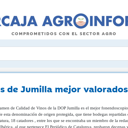
COMPROMETIDOS CON EL SECTOR AGRO
os de Jumilla mejor valorado
tamen de Calidad de Vinos de la DOP Jumilla es el mejor fonendoscopio 
de esta denominación de origen protegida, que tiene bodegas repartidas 
atura, 18 catadores , entre los que se encontraba un miembro de la red
Ibérica, al que pertenece El Periódico de Catalunya, probaron decenas 