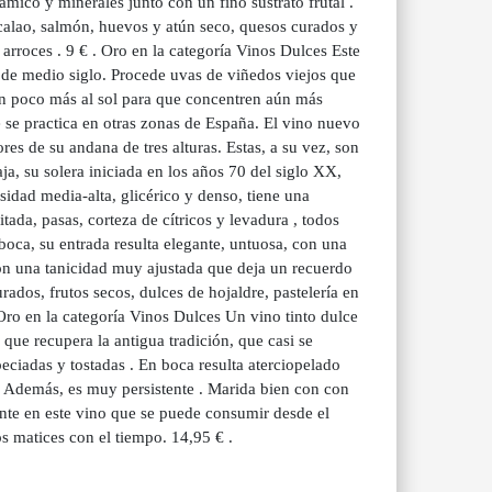
ámico y minerales junto con un fino sustrato frutal .
bacalao, salmón, huevos y atún seco, quesos curados y
arroces . 9 € . Oro en la categoría Vinos Dulces Este
de medio siglo. Procede uvas de viñedos viejos que
un poco más al sol para que concentren aún más
ue se practica en otras zonas de España. El vino nuevo
res de su andana de tres alturas. Estas, a su vez, son
aja, su solera iniciada en los años 70 del siglo XX,
sidad media-alta, glicérico y denso, tiene una
tada, pasas, corteza de cítricos y levadura , todos
boca, su entrada resulta elegante, untuosa, con una
on una tanicidad muy ajustada que deja un recuerdo
ados, frutos secos, dulces de hojaldre, pastelería en
Oro en la categoría Vinos Dulces Un vino tinto dulce
que recupera la antigua tradición, que casi se
eciadas y tostadas . En boca resulta aterciopelado
. Además, es muy persistente . Marida bien con con
sente en este vino que se puede consumir desde el
s matices con el tiempo. 14,95 € .