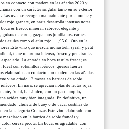
ados en contacto con madera en las añadas 2020 y
rianza con un carácter singular tanto en su exterior
o-. Las uvas se recogen manualmente por la noche y
or rojo granate, en nariz desarrolla intensas notas
 boca es fresco, mineral, sabroso, elegante y
 guisos de carne, gazpachos jumillanos, carnes
dos azules como el atún rojo. 11,95 € . Oro en la
iores Este vino que mezcla monastrell, syrah y petit
didad, tiene un aroma intenso, fresco y penetrante,
 especiado. La entrada en boca resulta fresca; es
 Ideal con solomillos ibéricos, quesos fuertes,
intos elaborados en contacto con madera en las añadas
ste vino criado 12 meses en barricas de roble
ioláceos. En nariz se aprecian notas de frutas rojas,
tente, frutal, balsámico, con un paso amplio,
 una acidez muy bien integrada. En definitiva, un
omendado: chuleta de buey o de vaca, costillas de
Oro en la categoría Crianzas Este vino elaborado con
 mezclaron en la barrica de roble francés y
 color cereza picota. En boca, es agradable, con