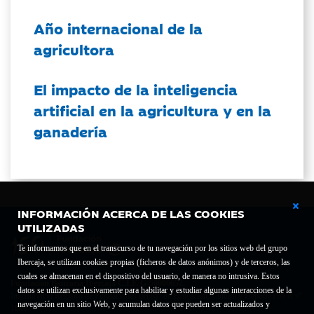
Año internacional de la
agricultora
El impacto de la inteligencia
artificial en la agricultura y en la
ganadería
INFORMACIÓN ACERCA DE LAS COOKIES
UTILIZADAS
Te informamos que en el transcurso de tu navegación por los sitios web del grupo
Ibercaja, se utilizan cookies propias (ficheros de datos anónimos) y de terceros, las
cuales se almacenan en el dispositivo del usuario, de manera no intrusiva. Estos
Fundación Bancaria Ibercaja C.I.F. G-50000652.
datos se utilizan exclusivamente para habilitar y estudiar algunas interacciones de la
Inscrita en el Registro de Fundaciones del Mº de Educación, Cultura y Deporte con el nº
navegación en un sitio Web, y acumulan datos que pueden ser actualizados y
1689.