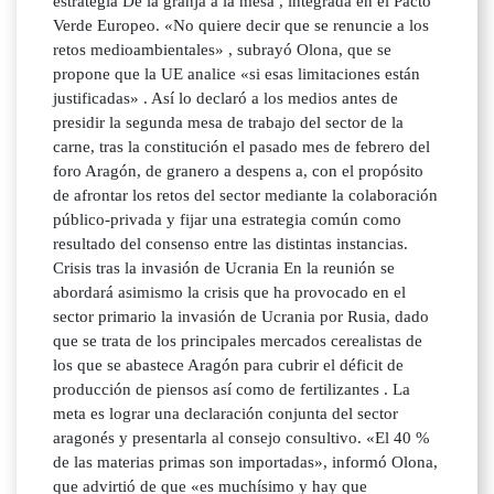
estrategia De la granja a la mesa , integrada en el Pacto
Verde Europeo. «No quiere decir que se renuncie a los
retos medioambientales» , subrayó Olona, que se
propone que la UE analice «si esas limitaciones están
justificadas» . Así lo declaró a los medios antes de
presidir la segunda mesa de trabajo del sector de la
carne, tras la constitución el pasado mes de febrero del
foro Aragón, de granero a despens a, con el propósito
de afrontar los retos del sector mediante la colaboración
público-privada y fijar una estrategia común como
resultado del consenso entre las distintas instancias.
Crisis tras la invasión de Ucrania En la reunión se
abordará asimismo la crisis que ha provocado en el
sector primario la invasión de Ucrania por Rusia, dado
que se trata de los principales mercados cerealistas de
los que se abastece Aragón para cubrir el déficit de
producción de piensos así como de fertilizantes . La
meta es lograr una declaración conjunta del sector
aragonés y presentarla al consejo consultivo. «El 40 %
de las materias primas son importadas», informó Olona,
que advirtió de que «es muchísimo y hay que