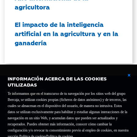
agricultora
El impacto de la inteligencia
artificial en la agricultura y en la
ganadería
INFORMACIÓN ACERCA DE LAS COOKIES
UTILIZADAS
Te informamos que en el transcurso de tu navegación por los sitios web del grupo
Ibercaja, se utilizan cookies propias (ficheros de datos anónimos) y de terceros, las
cuales se almacenan en el dispositivo del usuario, de manera no intrusiva. Estos
Fundación Bancaria Ibercaja C.I.F. G-50000652.
datos se utilizan exclusivamente para habilitar y estudiar algunas interacciones de la
Inscrita en el Registro de Fundaciones del Mº de Educación, Cultura y Deporte con el nº
navegación en un sitio Web, y acumulan datos que pueden ser actualizados y
1689.
recuperados. Puedes obtener más información, conocer cómo cambiar la
Domicilio social: Joaquín Costa, 13. 50001 Zaragoza.
configuración y/o revocar tu consentimiento previo al empleo de cookies, en nuestra
Contacto
Declaración de accesibilidad
sección Política de cookies
Política de cookies